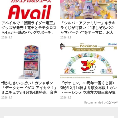
アベイルで「仮面ライダー電王」
「シルバニアファミリー」キラキ
グッズが発売！電王とモモタロス
ラくじが可愛い！“ほしぞらパジ
ら4人が一緒のバッグやポーチ、
ャマパーティ”をテーマに、お人
収納ボックスも
形や建物がラインナップ
2026.8.7
2026.8.9
懐かしさいっぱい！ガシャポン
『ポケモン』30周年一番くじ第1
「データカードダス アイカツ！」
弾が12月14日より順次再販！カン
ミニチュアが8月第4週発売、音声
トー～シンオウ地方の御三家が集
が流れる特別仕様も当たる
まった時計、ぬいぐるみなど記念
2026.8.7
2026.8.5
グッズ盛りだくさん
Recommended by