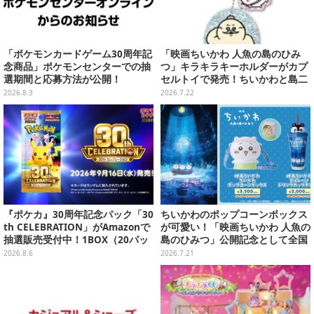
「ポケモンカードゲーム30周年記
「映画ちいかわ 人魚の島のひみ
念商品」ポケモンセンターでの抽
つ」キラキラキーホルダーがカプ
選期間と応募方法が公開！
セルトイで発売！ちいかわと島二
郎など全8種、2個セットのスペシ
2026.8.3
2026.7.22
ャル仕様も
『ポケカ』30周年記念パック「30
ちいかわのポップコーンボックス
th CELEBRATION」がAmazonで
が可愛い！「映画ちいかわ 人魚の
抽選販売受付中！1BOX（20パッ
島のひみつ」公開記念として全国
ク入り）
劇場で販売決定、セイレーンドリ
2026.8.6
2026.7.21
ンクカップホルダーも