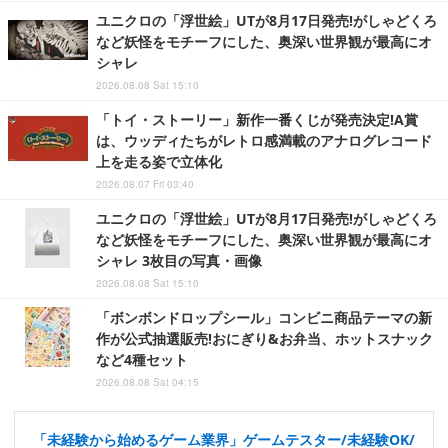
ユニクロの「浮世絵」UTが8月17日発売!がしゃどくろ
など妖怪をモチーフにした、奥深い世界観が最高にオ
シャレ
2026.08.08 Sat 15:10
「トイ・ストーリー」新作一番くじが発売決定!A賞
は、ウッディたちがレトロ感満載のアナログレコード
上を走る姿で立体化
2026.08.07 Fri 03:40
ユニクロの「浮世絵」UTが8月17日発売!がしゃどくろ
など妖怪をモチーフにした、奥深い世界観が最高にオ
シャレ 3枚目の写真・画像
2026.08.08 Sat 15:10
「ボンボンドロップシール」コンビニ商品テーマの新
作が公式抽選販売!おにぎり&お弁当、ホットスナック
など4種セット
2026.08.08 Sat 04:15
「未経験から始めるゲーム業界」ゲームテスター/未経験OK/