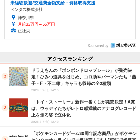
未経験歓迎/交通費全額支給・資格取得支援
ベンタス株式会社
神奈川県
月給33万円～55万円
正社員
Sponsored by
アクセスランキング
ドラえもんの「ボンボンドロップシール」が発売決
定！ひみつ道具をはじめ、コロ助やパーマンたち「藤
子・F・不二雄」キャラも収録の全2種類
2026.8.9(日) 14:15
「トイ・ストーリー」新作一番くじが発売決定！A賞
は、ウッディたちがレトロ感満載のアナログレコード
上を走る姿で立体化
2026.8.7(金) 12:40
「ポケモンカードゲーム30周年記念商品」がポケモン
センターオンラインで抽選販売！“本人認証”で当選率