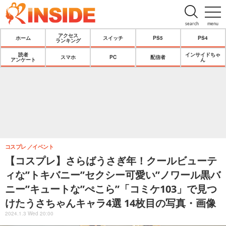
search
menu
アクセス
ホーム
スイッチ
PS5
PS4
ランキング
読者
インサイドちゃ
スマホ
PC
配信者
アンケート
ん
コスプレ
イベント
【コスプレ】さらばうさぎ年！クールビューテ
ィな”トキバニー”セクシー可愛い”ノワール黒バ
ニー”キュートな”ぺこら”「コミケ103」で見つ
けたうさちゃんキャラ4選 14枚目の写真・画像
2024.1.3 Wed 20:00