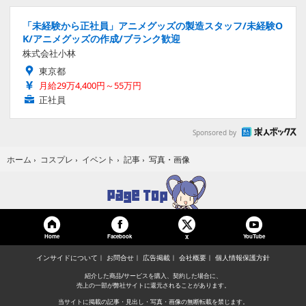
「未経験から正社員」アニメグッズの製造スタッフ/未経験O
K/アニメグッズの作成/ブランク歓迎
株式会社小林
東京都
月給29万4,400円～55万円
正社員
Sponsored by
写真・画像
ホーム
›
コスプレ
›
イベント
›
記事
›
Home
Facebook
YouTube
X
インサイドについて
お問合せ
広告掲載
会社概要
個人情報保護方針
紹介した商品/サービスを購入、契約した場合に、
売上の一部が弊社サイトに還元されることがあります。
当サイトに掲載の記事・見出し・写真・画像の無断転載を禁じます。