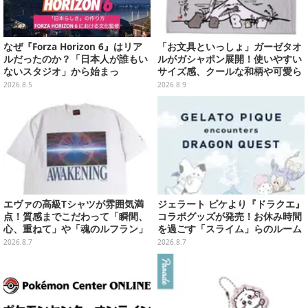
なぜ『Forza Horizon 6』はリア
「お文具といっしょ」ガーゼタオ
ルだったのか？「日本人が誰もい
ルがガシャポン展開！使いやすい
ないスタジオ」から始まっ
サイズ感、クールな和柄や可愛ら
た、“生活感のある日本"の作り方
しいお寿司など全4種
2026.8.5
2026.8.9
【CEDEC2026】
エヴァの高級Tシャツが雰囲気満
ジェラート ピケより『ドラクエ』
点！質感までこだわって「瞬間、
コラボグッズが発売！お休み時間
心、重ねて」や「魂のルフラン」
を過ごす「スライム」らのルーム
をフィーチャー
ウェア、雑貨など多数ラインナッ
2026.8.7
2026.8.7
プ