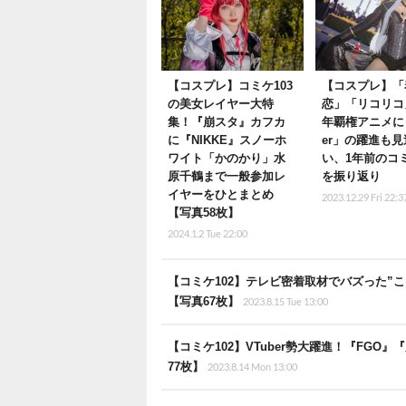
【コスプレ】コミケ103
【コスプレ】「
の美女レイヤー大特
恋」「リコリコ
集！『崩スタ』カフカ
年覇権アニメに「
に『NIKKE』スノーホ
er」の躍進も
ワイト「かのかり」水
い、1年前のコミ
原千鶴まで一般参加レ
を振り返り
イヤーをひとまとめ
2023.12.29 Fri 22:3
【写真58枚】
2024.1.2 Tue 22:00
【コミケ102】テレビ密着取材でバズった”
【写真67枚】
2023.8.15 Tue 13:00
【コミケ102】VTuber勢大躍進！『FG
77枚】
2023.8.14 Mon 13:00