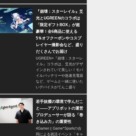
『崩壊：スターレイル』爻
光とUGREENのコラボは
「限定ギフトBOX」が超
豪華！全6商品に使える
5％オフクーポンやコスプ
レイヤー撮影会など、盛り
だくさんでお届け
UGREEN×『崩壊：スターレ
イル』コラボは、爻光がデザ
インされていて美しい！モバ
イルバッテリーや急速充電器
など、ゲームと一緒に使いた
いデバイスがてんこ盛り
若手抜擢の環境で学んだこ
と――アプリボットの運営
プロデューサーが語る「巻
き込み力」の重要性
4GamerとGame*Sparkの合
同による就活イベント「キャ