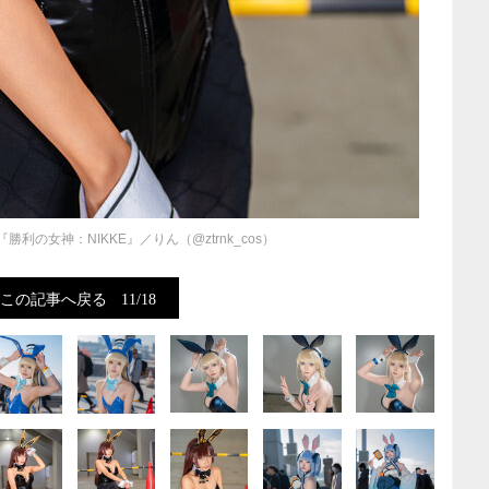
利の女神：NIKKE』／りん（@ztrnk_cos）
この記事へ戻る
11/18