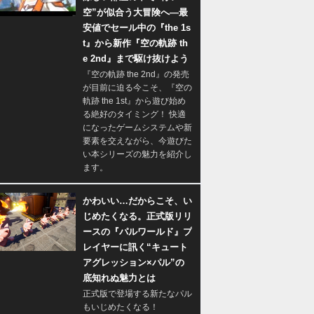
空”が似合う大冒険へ―最
安値でセール中の『the 1s
t』から新作『空の軌跡 th
e 2nd』まで駆け抜けよう
『空の軌跡 the 2nd』の発売
が目前に迫る今こそ、『空の
軌跡 the 1st』から遊び始め
る絶好のタイミング！ 快適
になったゲームシステムや新
要素を交えながら、今遊びた
い本シリーズの魅力を紹介し
ます。
かわいい…だからこそ、い
じめたくなる。正式版リリ
ースの『パルワールド』プ
レイヤーに訊く“キュート
アグレッション×パル”の
底知れぬ魅力とは
正式版で登場する新たなパル
もいじめたくなる！