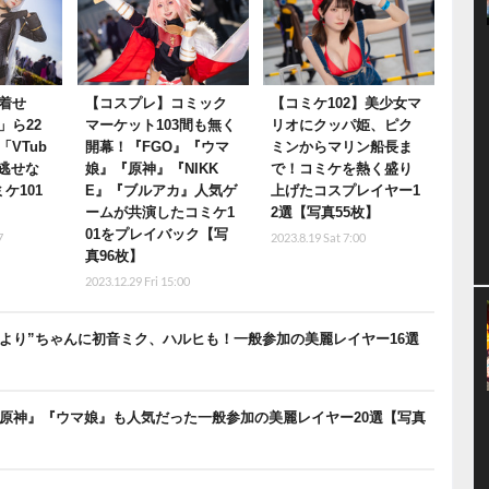
着せ
【コスプレ】コミック
【コミケ102】美少女マ
」ら22
マーケット103間も無く
リオにクッパ姫、ピク
VTub
開幕！『FGO』『ウマ
ミンからマリン船長ま
見逃せな
娘』『原神』『NIKK
で！コミケを熱く盛り
ケ101
E』『ブルアカ』人気ゲ
上げたコスプレイヤー1
ームが共演したコミケ1
2選【写真55枚】
01をプレイバック【写
7
2023.8.19 Sat 7:00
真96枚】
2023.12.29 Fri 15:00
こより”ちゃんに初音ミク、ハルヒも！一般参加の美麗レイヤー16選
O』『原神』『ウマ娘』も人気だった一般参加の美麗レイヤー20選【写真