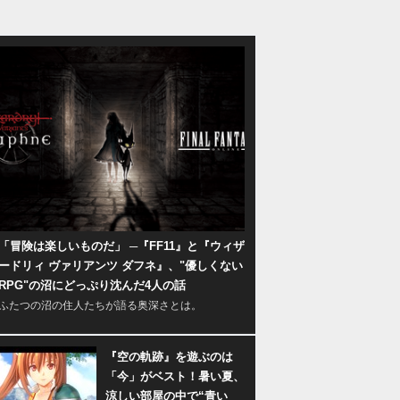
「冒険は楽しいものだ」 ─『FF11』と『ウィザ
ードリィ ヴァリアンツ ダフネ』、"優しくない
RPG"の沼にどっぷり沈んだ4人の話
ふたつの沼の住人たちが語る奥深さとは。
『空の軌跡』を遊ぶのは
「今」がベスト！暑い夏、
涼しい部屋の中で“青い