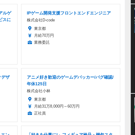
アルゲ
IPゲーム開発支援フロントエンドエンジニア
ビスに
株式会社D-code
東京都
月給70万円
業務委託
クデザ
アニメ好き歓迎のゲームデバッカー/バグ確認/
年休125日
株式会社小林
東京都
月給31万8,000円～60万円
正社員
 エン
「好きを仕事に!」フィギュア検品・梱包スタ