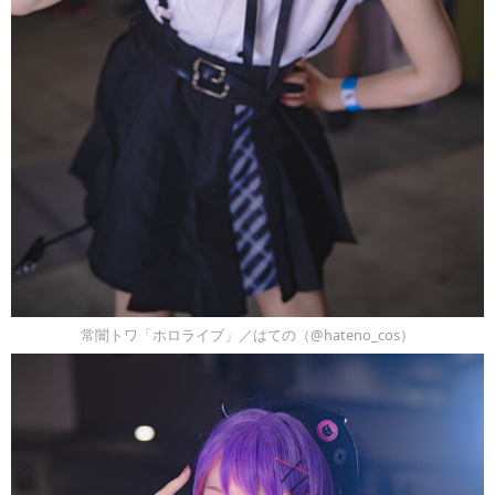
常闇トワ「ホロライブ」／はての（@hateno_cos）