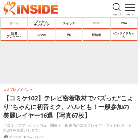
search
menu
アクセス
ホーム
スイッチ
PS5
PS4
ランキング
読者
インサイドちゃ
スマホ
PC
配信者
アンケート
ん
コスプレ
イベント
【コミケ102】テレビ密着取材でバズった”こよ
り”ちゃんに初音ミク、ハルヒも！一般参加の
美麗レイヤー16選【写真67枚】
「コミックマーケット102」開催！一般参加のコスプレイヤーフォトレポート
第2弾をお届けします。
2023.8.15 Tue 13:00