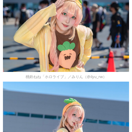
桃鈴ねね「ホロライブ」／みりん（@ilyu_rw）