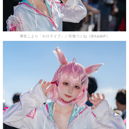
博衣こより「ホロライブ」／月海つくね（@XaiabP）