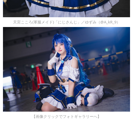
天宮こころ(軍服メイド)「にじさんじ」／ゆずみ（@A_kR_9）
【画像クリックでフォトギャラリーへ】