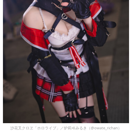
沙花叉クロヱ「ホロライブ」／炉莉ヰみるき（@owate_richan）