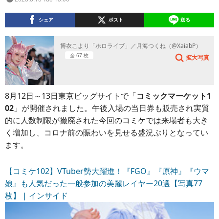
シェア
ポスト
送る
博衣こより「ホロライブ」／月海つくね（@XaiabP）
全 67 枚
拡大写真
8月12日～13日東京ビッグサイトで「
コミックマーケット1
02
」が開催されました。午後入場の当日券も販売され実質
的に人数制限が撤廃された今回のコミケでは来場者も大き
く増加し、コロナ前の賑わいを見せる盛況ぶりとなってい
ます。
【コミケ102】VTuber勢大躍進！『FGO』『原神』『ウマ
娘』も人気だった一般参加の美麗レイヤー20選【写真77
枚】 | インサイド