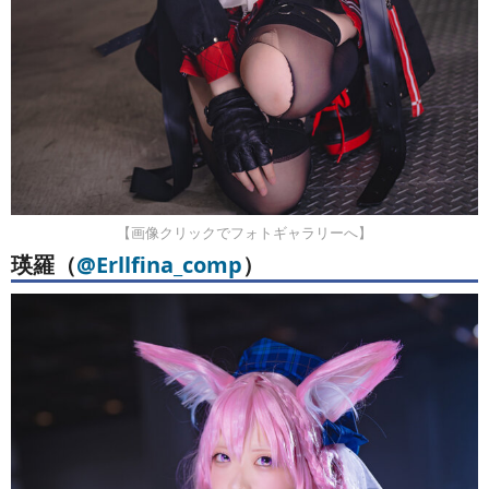
【画像クリックでフォトギャラリーへ】
瑛羅（
@Erllfina_comp
）