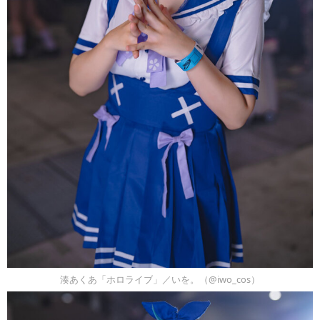
湊あくあ「ホロライブ」／いを。（@iwo_cos）