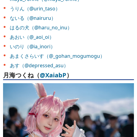
うりん（@urin_taso）
ないる（@nairuru）
はるの犬（@haru_no_inu）
あおい（@_aoi_oi）
いのり（@ia_inori）
あまくさらいす（@_gohan_mogumogu）
あす（@depressed_asu）
月海つくね（
@XaiabP
）