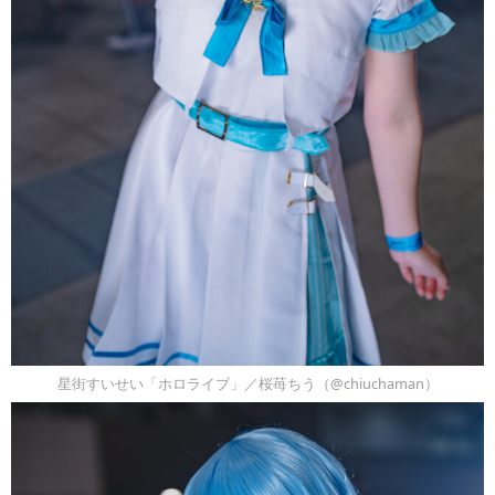
星街すいせい「ホロライブ」／桜苺ちう（@chiuchaman）