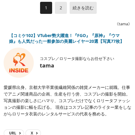
1
2
続きを読む
《tama》
【コミケ102】VTuber勢大躍進！『FGO』『原神』『ウマ
娘』も人気だった一般参加の美麗レイヤー20選【写真77枚】
コスプレ／ロリータ撮影ならお任せ下さい
tama
愛媛県出身。京都大学卒業後繊維関係の雑貨メーカーに就職。仕事
でアニメ関連商品の企画、生産を行う傍、コスプレの撮影を開始。
写真撮影の楽しさにハマり、コスプレだけでなくロリータファッシ
ョンの撮影に幅を広げる。 現在はコスプレ記事のライター業をしな
がらロリータ衣装のレンタルサービスの代表を務める。
URL
X