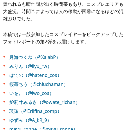
舞われるも晴れ間が出る時間帯もあり、コスプレエリアも
大盛況。時間帯によっては人の移動が困難になるほどの混
雑ぶりでした。
本稿では一般参加したコスプレイヤーをピックアップした
フォトレポートの第2弾をお届けします。
月海つくね（@XaiabP）
みりん（@ilyu_rw）
はての（@hateno_cos）
桜苺ちう（@chiuchaman）
いを。（@iwo_cos）
炉莉ヰみるき（@owate_richan）
瑛羅（@Erllfina_comp）
ゆずみ（@A_kR_9）
mayu_ronne（@mayu_ronne）