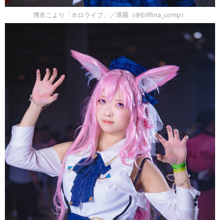
博衣こより「ホロライブ」／瑛羅（@Erllfina_comp）