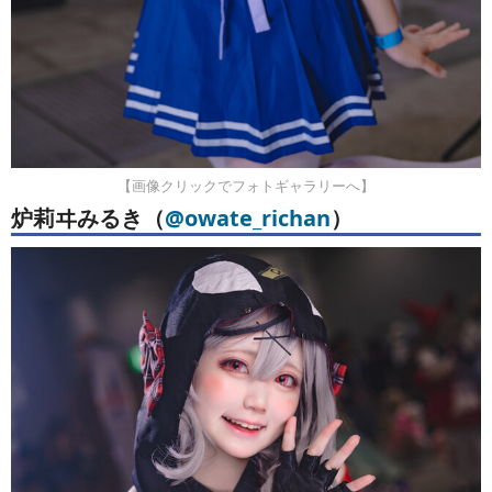
【画像クリックでフォトギャラリーへ】
炉莉ヰみるき
（
@owate_richan
）