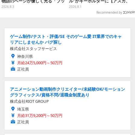
物語のページが優しく光る「ブッ
ル”がキーホルダーに【アスカ、
クシェイプドライト」
来日】
2026.8.3
2026.8.1
Recommended by
ゲーム制作/テスト・評価/SE そのゲーム愛 IT業界でのキャ
リアにしませんか バグ探し
株式会社スタッフサービス
神奈川県
月給24万5,000円～50万円
正社員
アニメーション動画制作クリエイター/未経験OK/モーション
グラフィックス/資格不問/退職金制度あり
株式会社RIOT GROUP
埼玉県
月給31万9,200円～50万円
正社員