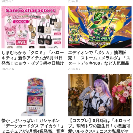
画博覧会」美麗レイヤー13選【写
ールな和柄や可愛らしいお寿司な
2026.8.1
2026.8.5
真39枚】
ど全4種
しまむらから「クロミ」「ハロー
エディオンで「ポケカ」抽選販
キティ」新作アイテムが8月11日
売！「ストームエメラルダ」「ス
発売！ヒョウ・ゼブラ柄や日焼け
タートデッキ100」など人気商品
デザインの可愛い雑貨・アパレル
が対象
2026.8.6
2026.8.7
など多数
懐かしさいっぱい！ガシャポン
【コスプレ】8月8日は「ホロライ
「データカードダス アイカツ！」
ブ」常闇トワの誕生日！小悪魔可
ミニチュアが8月第4週発売、音声
愛いルックス×ミニスカ私服がマ