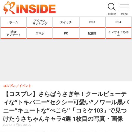
search
menu
アクセス
ホーム
スイッチ
PS5
PS4
ランキング
読者
インサイドちゃ
スマホ
PC
配信者
アンケート
ん
コスプレ
イベント
【コスプレ】さらばうさぎ年！クールビューテ
ィな”トキバニー”セクシー可愛い”ノワール黒バ
ニー”キュートな”ぺこら”「コミケ103」で見つ
けたうさちゃんキャラ4選 1枚目の写真・画像
2024.1.3 Wed 20:00