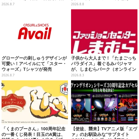
が流れる特別仕様も当たる
ジ天使すぎな美女レイヤーまとめ
2026.8.7
2026.8.8
【写真45枚】
グローグーの刺しゅうデザインが
子供から大人まで！「たまごっち
可愛い！アベイルにて「スター・
パラダイス」着ぐるみパジャマ
ウォーズ」Tシャツが発売
が、しまむらパーク（オンライン
ストア）にて受注生産
2026.8.7
2026.8.3
「くまのプーさん」100周年記念
【使徒、襲来】TVアニメ版「エヴ
の一番くじ発表！目玉のA賞は、
ァ」のお馴染みな“サブタイト