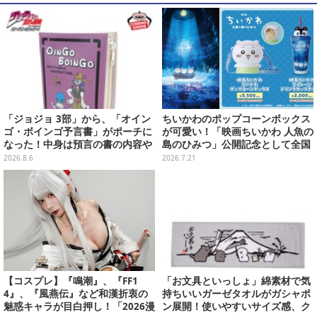
「ジョジョ 3部」から、「オイン
ちいかわのポップコーンボックス
ゴ・ボインゴ予言書」がポーチに
が可愛い！「映画ちいかわ 人魚の
なった！中身は預言の書の内容や
島のひみつ」公開記念として全国
アニメ総柄デザインをプリント
劇場で販売決定、セイレーンドリ
2026.8.6
2026.7.21
ンクカップホルダーも
【コスプレ】『鳴潮』、『FF1
「お文具といっしょ」綿素材で気
4』、『風燕伝』など和漢折衷の
持ちいいガーゼタオルがガシャポ
魅惑キャラが目白押し！「2026漫
ン展開！使いやすいサイズ感、ク