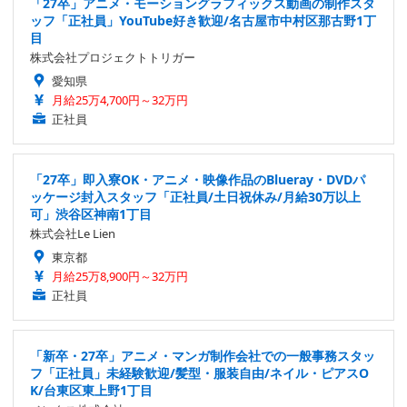
「27卒」アニメ・モーショングラフィックス動画の制作スタ
ッフ「正社員」YouTube好き歓迎/名古屋市中村区那古野1丁
目
株式会社プロジェクトトリガー
愛知県
月給25万4,700円～32万円
正社員
「27卒」即入寮OK・アニメ・映像作品のBlueray・DVDパ
ッケージ封入スタッフ「正社員/土日祝休み/月給30万以上
可」渋谷区神南1丁目
株式会社Le Lien
東京都
月給25万8,900円～32万円
正社員
「新卒・27卒」アニメ・マンガ制作会社での一般事務スタッ
フ「正社員」未経験歓迎/髪型・服装自由/ネイル・ピアスO
K/台東区東上野1丁目