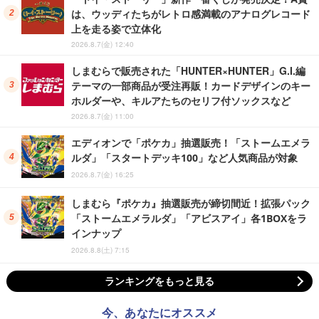
は、ウッディたちがレトロ感満載のアナログレコード
上を走る姿で立体化
2026.8.7(金) 12:40
しまむらで販売された「HUNTER×HUNTER」G.I.編
テーマの一部商品が受注再販！カードデザインのキー
ホルダーや、キルアたちのセリフ付ソックスなど
2026.8.7(金) 11:00
エディオンで「ポケカ」抽選販売！「ストームエメラ
ルダ」「スタートデッキ100」など人気商品が対象
2026.8.7(金) 16:25
しまむら『ポケカ』抽選販売が締切間近！拡張パック
「ストームエメラルダ」「アビスアイ」各1BOXをラ
インナップ
2026.8.8(土) 7:15
ランキングをもっと見る
今、あなたにオススメ