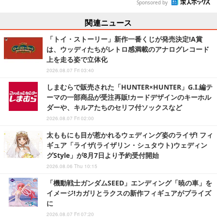
Sponsored by
関連ニュース
「トイ・ストーリー」新作一番くじが発売決定!A賞
は、ウッディたちがレトロ感満載のアナログレコード
上を走る姿で立体化
2026.08.07 Fri 03:40
しまむらで販売された「HUNTER×HUNTER」G.I.編テ
ーマの一部商品が受注再販!カードデザインのキーホル
ダーや、キルアたちのセリフ付ソックスなど
2026.08.07 Fri 02:00
太ももにも目が惹かれるウェディング姿のライザ! フィ
ギュア「ライザ(ライザリン・シュタウト)ウェディン
グStyle」が8月7日より予約受付開始
2026.08.06 Thu 10:15
「機動戦士ガンダムSEED」エンディング「暁の車」を
イメージ!カガリとラクスの新作フィギュアがプライズ
に
2026.08.07 Fri 07:20