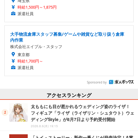
埼玉県
時給1,500円～1,875円
派遣社員
大手物流倉庫スタッフ募集/ゲームや雑貨など取り扱う倉庫
内作業
株式会社エイブル・スタッフ
東京都
時給1,700円～
派遣社員
Sponsored by
アクセスランキング
太ももにも目が惹かれるウェディング姿のライザ！
フィギュア「ライザ（ライザリン・シュタウト）ウェ
ディングStyle」が8月7日より予約受付開始
2026.8.6(木) 19:15
「トイ・ストーリー」新作一番くじが発売決定！A賞