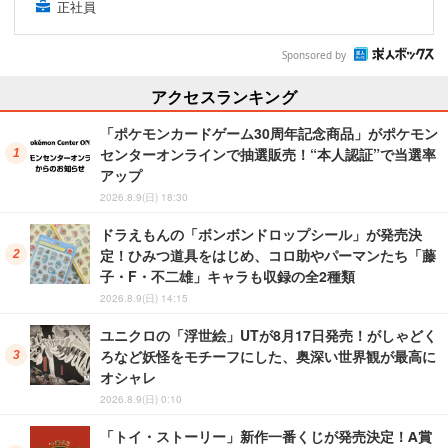
正社員
Sponsored by
アクセスランキング
「ポケモンカードゲーム30周年記念商品」がポケモン
センターオンラインで抽選販売！“本人認証”で当選率
アップ
2026.8.9(日) 18:30
ドラえもんの「ボンボンドロップシール」が発売決
定！ひみつ道具をはじめ、コロ助やパーマンたち「藤
子・F・不二雄」キャラも収録の全2種類
2026.8.9(日) 14:15
ユニクロの「浮世絵」UTが8月17日発売！がしゃどく
ろなど妖怪をモチーフにした、奥深い世界観が最高に
オシャレ
2026.8.9(日) 0:10
「トイ・ストーリー」新作一番くじが発売決定！A賞