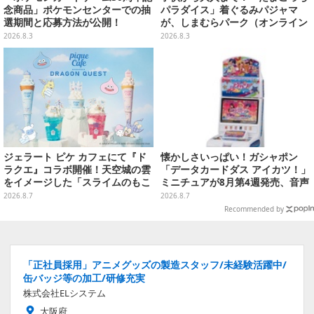
念商品」ポケモンセンターでの抽
パラダイス」着ぐるみパジャマ
選期間と応募方法が公開！
が、しまむらパーク（オンライン
ストア）にて受注生産
2026.8.3
2026.8.3
ジェラート ピケ カフェにて『ド
懐かしさいっぱい！ガシャポン
ラクエ』コラボ開催！天空城の雲
「データカードダス アイカツ！」
をイメージした「スライムのもこ
ミニチュアが8月第4週発売、音声
もこ天空クレープ」などを提供
が流れる特別仕様も当たる
2026.8.7
2026.8.7
Recommended by
「正社員採用」アニメグッズの製造スタッフ/未経験活躍中/
缶バッジ等の加工/研修充実
株式会社ELシステム
大阪府