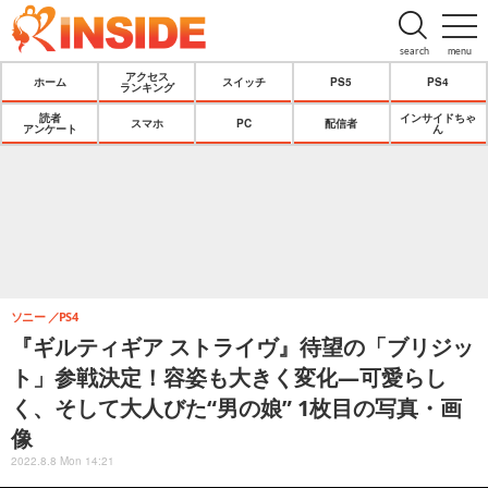
search
menu
アクセス
ホーム
スイッチ
PS5
PS4
ランキング
読者
インサイドちゃ
スマホ
PC
配信者
アンケート
ん
ソニー
PS4
『ギルティギア ストライヴ』待望の「ブリジッ
ト」参戦決定！容姿も大きく変化―可愛らし
く、そして大人びた“男の娘” 1枚目の写真・画
像
2022.8.8 Mon 14:21