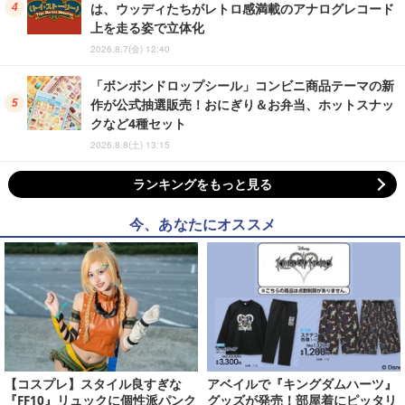
は、ウッディたちがレトロ感満載のアナログレコード
上を走る姿で立体化
2026.8.7(金) 12:40
「ボンボンドロップシール」コンビニ商品テーマの新
作が公式抽選販売！おにぎり＆お弁当、ホットスナッ
クなど4種セット
2026.8.8(土) 13:15
ランキングをもっと見る
今、あなたにオススメ
【コスプレ】スタイル良すぎな
アベイルで『キングダムハーツ』
『FF10』リュックに個性派パンク
グッズが発売！部屋着にピッタリ