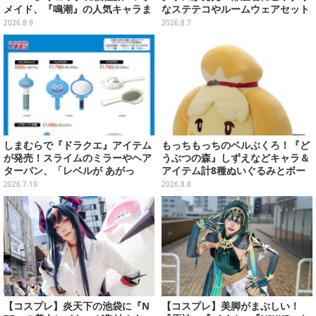
メイド、『鳴潮』の人気キャラま
なステテコやルームウェアセット
で「ワンフェス」美女レイヤー6
2026.8.9
2026.8.7
選【写真28枚】
しまむらで『ドラクエ』アイテム
もっちもっちのベルぶくろ！『ど
が発売！スライムのミラーやヘア
うぶつの森』しずえなどキャラ＆
ターバン、「レベルが あがっ
アイテム計8種ぬいぐるみとボー
た！」アクセサリーなど
ルチェーン付きマスコットが発売
2026.7.10
2026.8.8
【コスプレ】炎天下の池袋に『N
【コスプレ】美脚がまぶしい！