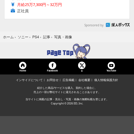
月給25万7,300円～32万円
正社員
Sponsored by
写真・画像
ホーム
›
ソニー
›
PS4
›
記事
›
Home
Facebook
YouTube
X
インサイドについて
お問合せ
広告掲載
会社概要
個人情報保護方針
紹介した商品/サービスを購入、契約した場合に、
売上の一部が弊社サイトに還元されることがあります。
当サイトに掲載の記事・見出し・写真・画像の無断転載を禁じます。
Copyright © 2026 IID, Inc.