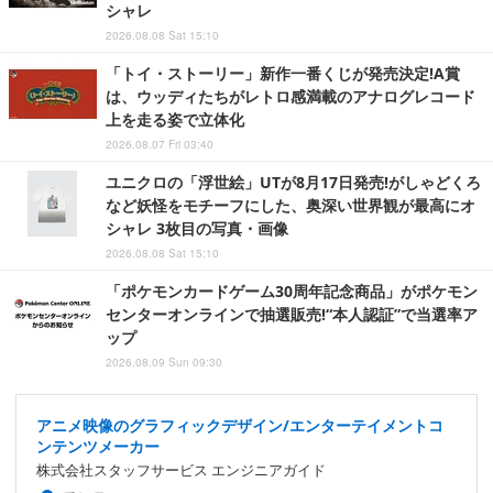
シャレ
2026.08.08 Sat 15:10
「トイ・ストーリー」新作一番くじが発売決定!A賞
は、ウッディたちがレトロ感満載のアナログレコード
上を走る姿で立体化
2026.08.07 Fri 03:40
ユニクロの「浮世絵」UTが8月17日発売!がしゃどくろ
など妖怪をモチーフにした、奥深い世界観が最高にオ
シャレ 3枚目の写真・画像
2026.08.08 Sat 15:10
「ポケモンカードゲーム30周年記念商品」がポケモン
センターオンラインで抽選販売!“本人認証”で当選率ア
ップ
2026.08.09 Sun 09:30
アニメ映像のグラフィックデザイン/エンターテイメントコ
ンテンツメーカー
株式会社スタッフサービス エンジニアガイド