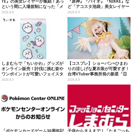
TE』の美女レイヤーが集結！あっ
『原神』『バイオ』『NIKKE』な
という間に入場規制になった「メ
ど「アコスタ池袋」美女レイヤー
ェメェ村の大冒険」をレポート
まとめ
2026.8.8
2026.8.9
【写真28枚】
しまむらで「ちいかわ」グッズが
【コスプレ】ショーパン×ひまわ
オンライン販売！討伐に挑む姿や
りの涼しげな夏衣装が可愛すぎ！
ワンポイントが可愛いフェイスタ
台湾VTuber事務所発の新星「亞
オル、バスマットなど全14種
彌奈」の美女レイヤーにドキドキ
2026.8.5
2026.8.9
【写真6枚】
「ポケモンカードゲーム30周年記
子供から大人まで！「たまごっち