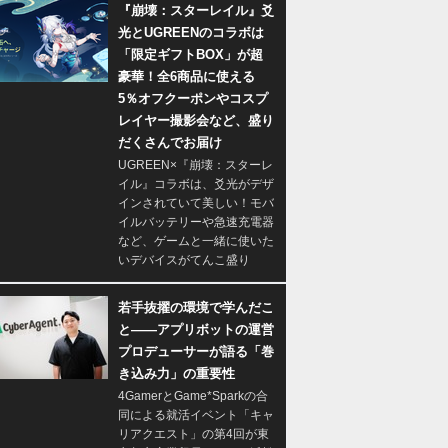
『崩壊：スターレイル』爻
光とUGREENのコラボは
「限定ギフトBOX」が超
豪華！全6商品に使える
5％オフクーポンやコスプ
レイヤー撮影会など、盛り
だくさんでお届け
UGREEN×『崩壊：スターレ
イル』コラボは、爻光がデザ
インされていて美しい！モバ
イルバッテリーや急速充電器
など、ゲームと一緒に使いた
いデバイスがてんこ盛り
若手抜擢の環境で学んだこ
と――アプリボットの運営
プロデューサーが語る「巻
き込み力」の重要性
4GamerとGame*Sparkの合
同による就活イベント「キャ
リアクエスト」の第4回が東