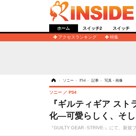
ホーム
スイッチ2
スイッチ
アクセスランキング
特集
ホーム
›
ソニー
›
PS4
›
記事
›
写真・画像
ソニー
PS4
『ギルティギア スト
化―可愛らしく、そし
『GUILTY GEAR -STRIVE-』