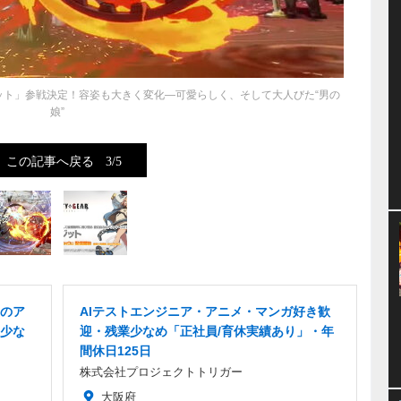
ット」参戦決定！容姿も大きく変化―可愛らしく、そして大人びた“男の
娘”
この記事へ戻る
3/5
のア
AIテストエンジニア・アニメ・マンガ好き歓
少な
迎・残業少なめ「正社員/育休実績あり」・年
間休日125日
株式会社プロジェクトトリガー
大阪府