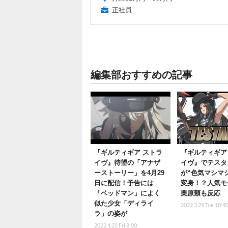
正社員
編集部おすすめの記事
『ギルティギア ストラ
『ギルティギア
イヴ』待望の「アナザ
イヴ』でテスタ
ーストーリー」を4月29
が“色気マシマ
日に配信！予告には
変身！？人気モ
「ベッドマン」によく
栗原類も反応
似た少女「ディライ
2022.3.29 Tue 18:4
ラ」の姿が
2022.4.22 Fri 8:00