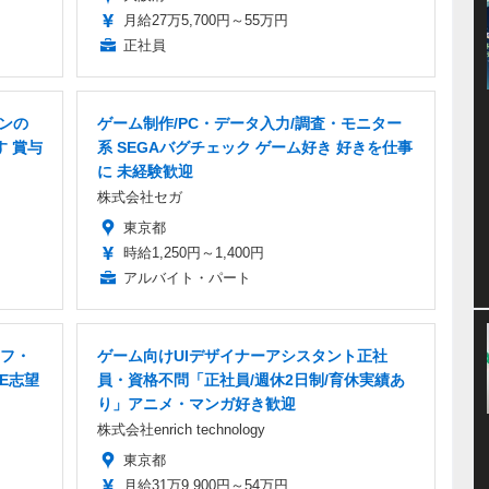
月給27万5,700円～55万円
正社員
シンの
ゲーム制作/PC・データ入力/調査・モニター
す 賞与
系 SEGAバグチェック ゲーム好き 好きを仕事
に 未経験歓迎
株式会社セガ
東京都
時給1,250円～1,400円
アルバイト・パート
ッフ・
ゲーム向けUIデザイナーアシスタント正社
E志望
員・資格不問「正社員/週休2日制/育休実績あ
り」アニメ・マンガ好き歓迎
株式会社enrich technology
東京都
月給31万9,900円～54万円