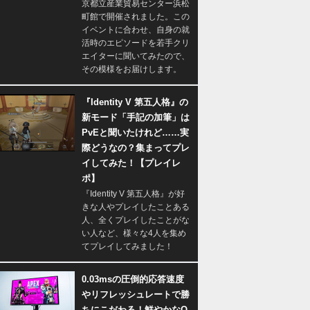
京都立産業貿易センター浜松
町館で開催されました。この
イベントに合わせ、自身の就
活時のエピソードを若手クリ
エイターに聞いてみたので、
その模様をお届けします。
『Identity V 第五人格』の
新モード「手記の加筆」は
PvEと聞いたけれど……実
際どうなの？集まってプレ
イしてみた！【プレイレ
ポ】
『Identity V 第五人格』が好
きな人やプレイしたことある
人、全くプレイしたことがな
い人など、様々な4人を集め
てプレイしてみました！
0.03msの圧倒的応答速度
やリフレッシュレートで勝
ちにこだわる！鮮やかなQ