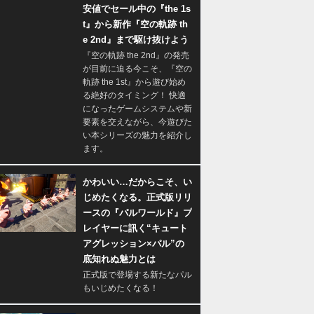
安値でセール中の『the 1s
t』から新作『空の軌跡 th
e 2nd』まで駆け抜けよう
『空の軌跡 the 2nd』の発売
が目前に迫る今こそ、『空の
軌跡 the 1st』から遊び始め
る絶好のタイミング！ 快適
になったゲームシステムや新
要素を交えながら、今遊びた
い本シリーズの魅力を紹介し
ます。
かわいい…だからこそ、い
じめたくなる。正式版リリ
ースの『パルワールド』プ
レイヤーに訊く“キュート
アグレッション×パル”の
底知れぬ魅力とは
正式版で登場する新たなパル
もいじめたくなる！