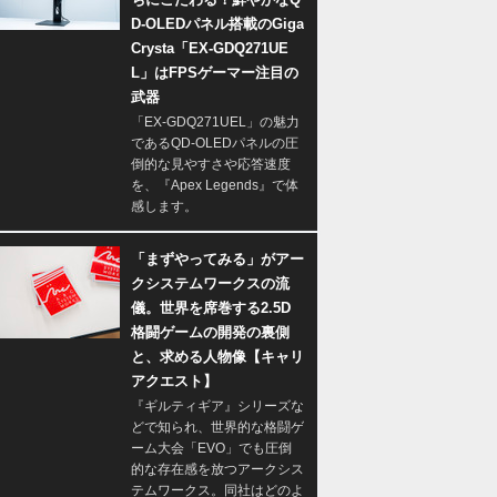
D-OLEDパネル搭載のGiga
Crysta「EX-GDQ271UE
L」はFPSゲーマー注目の
武器
「EX-GDQ271UEL」の魅力
であるQD-OLEDパネルの圧
倒的な見やすさや応答速度
を、『Apex Legends』で体
感します。
「まずやってみる」がアー
クシステムワークスの流
儀。世界を席巻する2.5D
格闘ゲームの開発の裏側
と、求める人物像【キャリ
アクエスト】
『ギルティギア』シリーズな
どで知られ、世界的な格闘ゲ
ーム大会「EVO」でも圧倒
的な存在感を放つアークシス
テムワークス。同社はどのよ