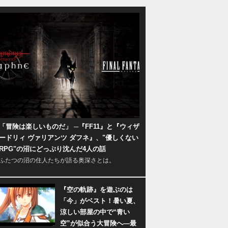
「冒険は楽しいものだ」 ─『FF11』と『ウィザ
ードリィ ヴァリアンツ ダフネ』、"優しくない
RPG"の沼にどっぷり沈んだ4人の話
ふたつの沼の住人たちが語る奥深さとは。
『空の軌跡』を遊ぶのは
「今」がベスト！暑い夏、
涼しい部屋の中で“青い
空”が似合う大冒険へ―最