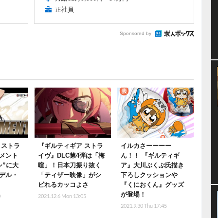
正社員
Sponsored by
 ストラ
『ギルティギア ストラ
イルカさーーーー
メント
イヴ』DLC第4弾は「梅
ん！！ 『ギルティギ
シ”に大
喧」！日本刀振り抜く
ア』大川ぶくぶ氏描き
デル・
「ティザー映像」がシ
下ろしクッションや
ビれるカッコよさ
『くにおくん』グッズ
が登場！
0
2021.12.6 Mon 13:05
2021.9.30 Thu 17:45