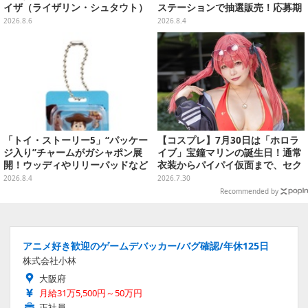
イザ（ライザリン・シュタウト）
ステーションで抽選販売！応募期
ウェディングStyle」が8月7日よ
間は8月6日23時59分まで
2026.8.6
2026.8.4
り予約受付開始
「トイ・ストーリー5」“パッケー
【コスプレ】7月30日は「ホロラ
ジ入り”チャームがガシャポン展
イブ」宝鐘マリンの誕生日！通常
開！ウッディやリリーパッドなど
衣装からパイパイ仮面まで、セク
全5種、裏面はキャラクターごと
シーで可愛い美女レイヤーまとめ
2026.8.4
2026.7.30
に異なるデザイン
【写真42枚】
Recommended by
アニメ好き歓迎のゲームデバッカー/バグ確認/年休125日
株式会社小林
大阪府
月給31万5,500円～50万円
正社員