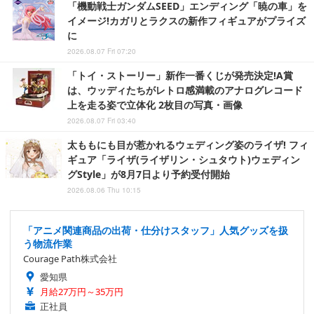
「機動戦士ガンダムSEED」エンディング「暁の車」を
イメージ!カガリとラクスの新作フィギュアがプライズ
に
2026.08.07 Fri 07:20
「トイ・ストーリー」新作一番くじが発売決定!A賞
は、ウッディたちがレトロ感満載のアナログレコード
上を走る姿で立体化 2枚目の写真・画像
2026.08.07 Fri 03:40
太ももにも目が惹かれるウェディング姿のライザ! フィ
ギュア「ライザ(ライザリン・シュタウト)ウェディン
グStyle」が8月7日より予約受付開始
2026.08.06 Thu 10:15
「アニメ関連商品の出荷・仕分けスタッフ」人気グッズを扱
う物流作業
Courage Path株式会社
愛知県
月給27万円～35万円
正社員