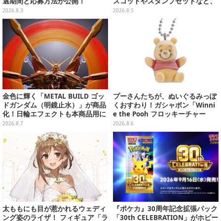
選期間と応募方法が公開！
スコットやスタンプセットなど、
可愛すぎる全5アイテムがライン
2026.8.3
2026.8.5
ナップ
金色に輝く「METAL BUILD ゴッ
プーさんたちが、ぬいぐるみっぽ
ドガンダム（明鏡止水）」が商品
くおすわり！ガシャポン「Winni
化！日輪エフェクトも本商品用に
e the Pooh フロッキーチャー
刷新した豪華仕様
ム」ふわふわでどれも可愛い全4
2026.8.7
2026.8.6
種
太ももにも目が惹かれるウェディ
『ポケカ』30周年記念拡張パック
ング姿のライザ！ フィギュア「ラ
「30th CELEBRATION」がホビー