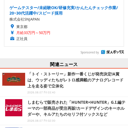
ゲームテスター/未経験OK/研修充実/かんたんチェック作業/
20~30代活躍中/スピード採用
株式会社SNJAPAN
東京都
月給33万円～50万円
正社員
Sponsored by
関連ニュース
「トイ・ストーリー」新作一番くじが発売決定!A賞
は、ウッディたちがレトロ感満載のアナログレコード
上を走る姿で立体化
2026.08.07 Fri 03:40
しまむらで販売された「HUNTER×HUNTER」G.I.編テ
ーマの一部商品が受注再販!カードデザインのキーホル
ダーや、キルアたちのセリフ付ソックスなど
2026.08.07 Fri 02:00