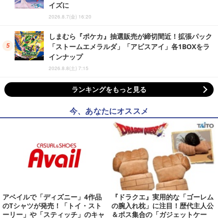
イズに
2026.8.7(金) 16:20
しまむら『ポケカ』抽選販売が締切間近！拡張パック
「ストームエメラルダ」「アビスアイ」各1BOXをラ
インナップ
2026.8.8(土) 7:15
ランキングをもっと見る
今、あなたにオススメ
アベイルで「ディズニー」4作品
『ドラクエ』実用的な「ゴーレム
のTシャツが発売！「トイ・スト
の腕入れ枕」に注目！歴代主人公
ーリー」や「スティッチ」のキャ
＆ボス集合の「ガジェットケー