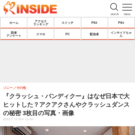
search
menu
アクセス
ホーム
スイッチ
PS5
PS4
ランキング
読者
インサイドちゃ
スマホ
PC
配信者
アンケート
ん
ソニー
その他
『クラッシュ・バンディクー』はなぜ日本で大
ヒットした？アクアクさんやクラッシュダンス
の秘密 3枚目の写真・画像
2022.7.10 Sun 13:00