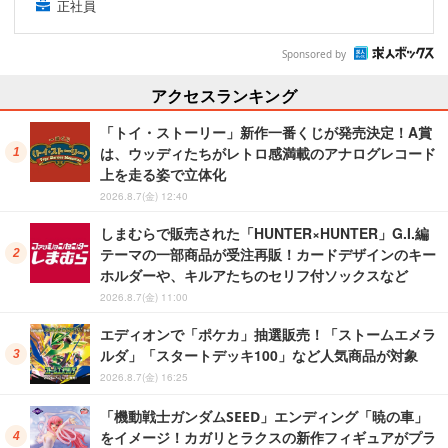
正社員
Sponsored by
アクセスランキング
「トイ・ストーリー」新作一番くじが発売決定！A賞
は、ウッディたちがレトロ感満載のアナログレコード
上を走る姿で立体化
2026.8.7(金) 12:40
しまむらで販売された「HUNTER×HUNTER」G.I.編
テーマの一部商品が受注再販！カードデザインのキー
ホルダーや、キルアたちのセリフ付ソックスなど
2026.8.7(金) 11:00
エディオンで「ポケカ」抽選販売！「ストームエメラ
ルダ」「スタートデッキ100」など人気商品が対象
2026.8.7(金) 16:25
「機動戦士ガンダムSEED」エンディング「暁の車」
をイメージ！カガリとラクスの新作フィギュアがプラ