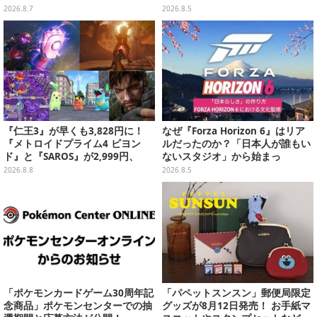
ラを刺しゅうでデザイン
ス」ほか9プライズが8月順次展開
2026.8.7
2026.8.5
『仁王3』が早くも3,828円に！
なぜ『Forza Horizon 6』はリア
『メトロイドプライム4 ビヨン
ルだったのか？「日本人が誰もい
ド』と『SAROS』が2,999円、
ないスタジオ」から始まっ
『メタルギアソリッド Δ』は2,49
た、“生活感のある日本"の作り方
2026.8.8
2026.8.5
9円─ゲオ店舗＆ストアのゲームセ
【CEDEC2026】
ールは8月8日から
「ポケモンカードゲーム30周年記
「パペットスンスン」郵便局限定
念商品」ポケモンセンターでの抽
グッズが8月12日発売！ お手紙マ