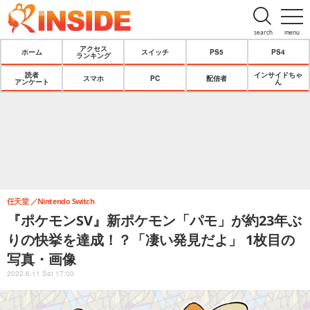
search
menu
アクセス
ホーム
スイッチ
PS5
PS4
ランキング
読者
インサイドちゃ
スマホ
PC
配信者
アンケート
ん
任天堂
Nintendo Switch
『ポケモンSV』新ポケモン「パモ」が約23年ぶ
りの快挙を達成！？「凄い発見だよ」 1枚目の
写真・画像
2022.6.11 Sat 17:00