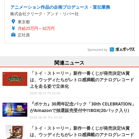
アニメーション作品の企画プロデュース・宣伝業務
株式会社クリーク・アンド・リバー社
東京都
月給25万円～32万円
正社員
Sponsored by
関連ニュース
「トイ・ストーリー」新作一番くじが発売決定!A賞
は、ウッディたちがレトロ感満載のアナログレコード
上を走る姿で立体化
2026.08.07 Fri 03:40
『ポケカ』30周年記念パック「30th CELEBRATION」
がAmazonで抽選販売受付中!1BOX(20パック入り)
2026.08.06 Thu 03:30
「トイ・ストーリー」新作一番くじが発売決定!A賞
は、ウッディたちがレトロ感満載のアナログレコード