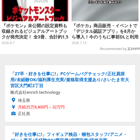
『ポケモン』未公開の設定資料も
『ポケカ』商品販売・イベントで
収録されるビジュアルアートブッ
「デジタル認証アプリ」を8月か
クが発売決定！ 全3冊、合計約1,5
ら導入！今のうちに事前DLと利用
00ページの大ボリュームでシリー
登録をお願い
2026.8.7
2026.7.13
ズ30年を振り返る
Recommended by
「27卒・好きを仕事に!」PCゲームバグチェック/正社員採
用/未経験OK/福利厚生充実/資格取得支援あり/さいたま市大
宮区大門町2丁目
株式会社enrich technology
埼玉県
月給25万8,400円～32万円
正社員
「好きを仕事に!」フィギュア検品・梱包スタッフ/アニメ・