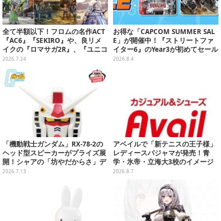
全て半額以下！フロムの名作ACT
お得な「CAPCOM SUMMER SAL
『AC6』『SEKIRO』や、良リメ
E」が開催中！『ストリートファ
イクの『ロマサガ2R』、『ユニコ
イター6』のYear3が初めてセール
ーンオーバーロード』と『SO6』
対象に
2026.7.24
2026.8.4
もお手頃価格に【PS Storeのお薦
めセール】
「機動戦士ガンダム」RX-78-2の
アベイルで「新テニスの王子様」
ヘッド型スピーカーがプライズ展
レディースパジャマが発売！青
開！シャアの「坊やだからさ」デ
学・氷帝・立海大3校のイメージ
ザインなどオシャレなグラス3種
カラーやエンブレムをデザイン
2026.7.13
2026.8.7
も