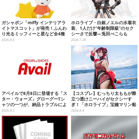
ガシャポン「miffy インテリアラ
ホロライブ・白銀ノエルの水着衣
イトマスコット」が発売！ふんわ
装、1人だけ“年齢制限級”のセク
り光るミッフィーと星など全4種
シーさで反響―兎田ぺこらも
ラインナップ
「こ、こんなことが許されていい
2026.8.6
2026.7.28
のか？」と興奮隠せず
アベイルで8月8日に登場する「ス
【コスプレ】むっちり太ももが際
ター・ウォーズ」グローグーTシ
立つ透けニーハイがセクシーす
ャツの一つが、納品トラブルによ
ぎ！「ホロライブ」宝鐘マリン船
り販売日変更へ
長が反則級の可愛いへそ出し姿で
2026.8.5
2026.8.4
魅せる【写真8枚】