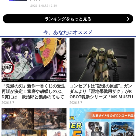
2026.8.6(木) 12:30
ランキングをもっと見る
今、あなたにオススメ
「鬼滅の刃」新作一番くじの受注
コンセプトは“記憶の原点”…ガン
再販が決定！童磨や胡蝶しのぶ、
ダムより「湿地帯戦用ザク」がR
D賞には「炭治郎と義勇のてちて
OBOT魂新シリーズ「MS MUSEU
ちフィギュア」も
M」で商品化！博物館イメージの
2026.8.7
2026.8.7
ベースも注目