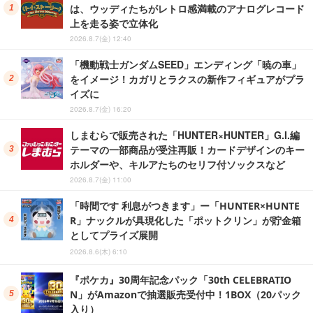
は、ウッディたちがレトロ感満載のアナログレコード
上を走る姿で立体化
2026.8.7(金) 12:40
「機動戦士ガンダムSEED」エンディング「暁の車」
をイメージ！カガリとラクスの新作フィギュアがプラ
イズに
2026.8.7(金) 16:20
しまむらで販売された「HUNTER×HUNTER」G.I.編
テーマの一部商品が受注再販！カードデザインのキー
ホルダーや、キルアたちのセリフ付ソックスなど
2026.8.7(金) 11:00
「時間です 利息がつきます」ー「HUNTER×HUNTE
R」ナックルが具現化した「ポットクリン」が貯金箱
としてプライズ展開
2026.8.6(木) 6:10
『ポケカ』30周年記念パック「30th CELEBRATIO
N」がAmazonで抽選販売受付中！1BOX（20パック
入り）