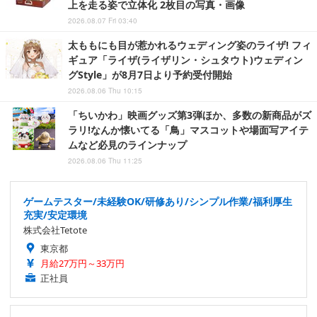
上を走る姿で立体化 2枚目の写真・画像
2026.08.07 Fri 03:40
太ももにも目が惹かれるウェディング姿のライザ! フィ
ギュア「ライザ(ライザリン・シュタウト)ウェディン
グStyle」が8月7日より予約受付開始
2026.08.06 Thu 10:15
「ちいかわ」映画グッズ第3弾ほか、多数の新商品がズ
ラリ!なんか懐いてる「鳥」マスコットや場面写アイテ
ムなど必見のラインナップ
2026.08.06 Thu 11:25
ゲームテスター/未経験OK/研修あり/シンプル作業/福利厚生
充実/安定環境
株式会社Tetote
東京都
月給27万円～33万円
正社員