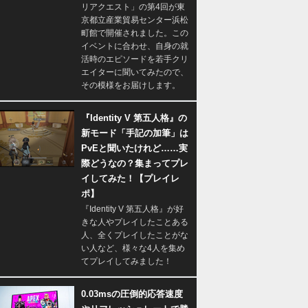
リアクエスト」の第4回が東
京都立産業貿易センター浜松
町館で開催されました。この
イベントに合わせ、自身の就
活時のエピソードを若手クリ
エイターに聞いてみたので、
その模様をお届けします。
『Identity V 第五人格』の
新モード「手記の加筆」は
PvEと聞いたけれど……実
際どうなの？集まってプレ
イしてみた！【プレイレ
ポ】
『Identity V 第五人格』が好
きな人やプレイしたことある
人、全くプレイしたことがな
い人など、様々な4人を集め
てプレイしてみました！
0.03msの圧倒的応答速度