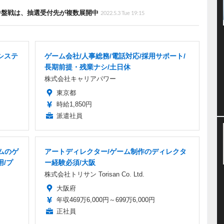
W中盤戦は、抽選受付先が複数展開中
2022.5.3 Tue 19:15
システ
ゲーム会社/人事総務/電話対応/採用サポート/
長期前提・残業ナシ/土日休
株式会社キャリアパワー
東京都
時給1,850円
派遣社員
ムのゲ
アートディレクター/ゲーム制作のディレクタ
用/プ
ー経験必須/大阪
株式会社トリサン Torisan Co. Ltd.
大阪府
年収469万6,000円～699万6,000円
正社員