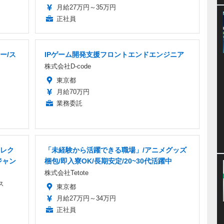
月給27万円～35万円
正社員
ー/ス
IPゲーム開発支援フロントエンドエンジニア
株式会社D-code
東京都
月給70万円
業務委託
レク
「未経験から活躍できる職場」/アニメグッズ
ジャン
梱包/即入寮OK/長期安定/20~30代活躍中
株式会社Tetote
ス
東京都
月給27万円～34万円
正社員