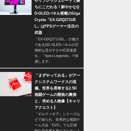
やリフレッシュレートで勝
ちにこだわる！鮮やかなQ
D-OLEDパネル搭載のGiga
Crysta「EX-GDQ271UE
L」はFPSゲーマー注目の
武器
「EX-GDQ271UEL」の魅力
であるQD-OLEDパネルの圧
倒的な見やすさや応答速度
を、『Apex Legends』で体
感します。
「まずやってみる」がアー
クシステムワークスの流
儀。世界を席巻する2.5D
格闘ゲームの開発の裏側
と、求める人物像【キャリ
アクエスト】
『ギルティギア』シリーズな
どで知られ、世界的な格闘ゲ
ーム大会「EVO」でも圧倒
的な存在感を放つアークシス