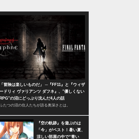
「冒険は楽しいものだ」 ─『FF11』と『ウィザ
ードリィ ヴァリアンツ ダフネ』、"優しくない
RPG"の沼にどっぷり沈んだ4人の話
ふたつの沼の住人たちが語る奥深さとは。
『空の軌跡』を遊ぶのは
「今」がベスト！暑い夏、
涼しい部屋の中で“青い