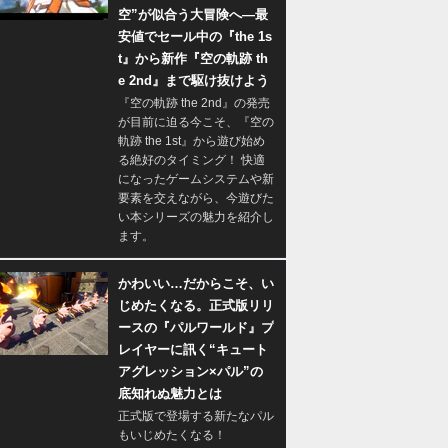
空”が似合う大冒険へ―最
安値でセール中の『the 1s
t』から新作『空の軌跡 th
e 2nd』まで駆け抜けよう
『空の軌跡 the 2nd』の発売
が目前に迫る今こそ、『空の
軌跡 the 1st』から遊び始め
る絶好のタイミング！ 快適
になったゲームシステムや新
要素を交えながら、今遊びた
い本シリーズの魅力を紹介し
ます。
かわいい…だからこそ、い
じめたくなる。正式版リリ
ースの『パルワールド』プ
レイヤーに訊く“キュート
アグレッション×パル”の
底知れぬ魅力とは
正式版で登場する新たなパル
もいじめたくなる！