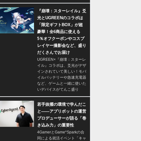
『崩壊：スターレイル』爻
光とUGREENのコラボは
「限定ギフトBOX」が超
豪華！全6商品に使える
5％オフクーポンやコスプ
レイヤー撮影会など、盛り
だくさんでお届け
UGREEN×『崩壊：スターレ
イル』コラボは、爻光がデザ
インされていて美しい！モバ
イルバッテリーや急速充電器
など、ゲームと一緒に使いた
いデバイスがてんこ盛り
若手抜擢の環境で学んだこ
と――アプリボットの運営
プロデューサーが語る「巻
き込み力」の重要性
4GamerとGame*Sparkの合
同による就活イベント「キャ