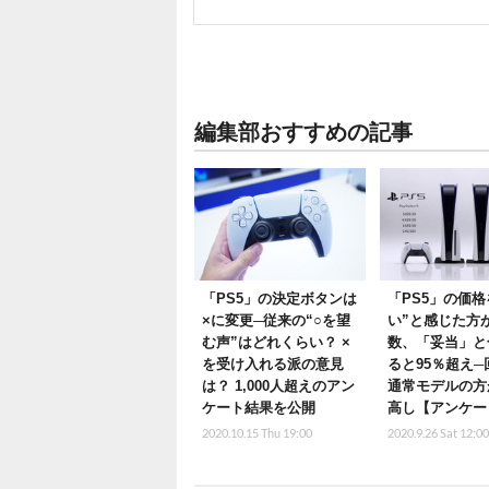
編集部おすすめの記事
「PS5」の決定ボタンは
「PS5」の価格
×に変更─従来の“○を望
い”と感じた方
む声”はどれくらい？ ×
数、「妥当」と
を受け入れる派の意見
ると95％超え
は？ 1,000人超えのアン
通常モデルの方
ケート結果を公開
高し【アンケー
2020.10.15 Thu 19:00
2020.9.26 Sat 12:0