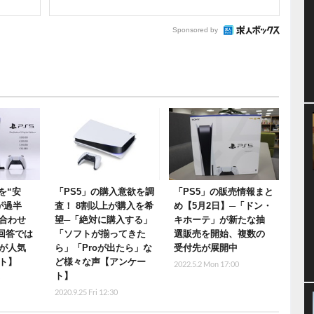
Sponsored by
を“安
「PS5」の購入意欲を調
「PS5」の販売情報まと
が過半
査！ 8割以上が購入を希
め【5月2日】─「ドン・
合わせ
望─「絶対に購入する」
キホーテ」が新たな抽
─回答では
「ソフトが揃ってきた
選販売を開始、複数の
が人気
ら」「Proが出たら」な
受付先が展開中
ト】
ど様々な声【アンケー
2022.5.2 Mon 17:00
ト】
0
2020.9.25 Fri 12:30