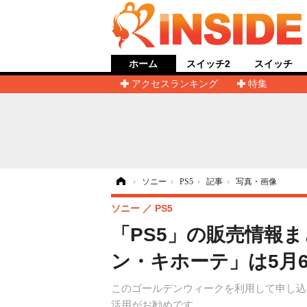
ホーム
スイッチ2
スイッチ
アクセスランキング
特集
ホーム
›
ソニー
›
PS5
›
記事
›
写真・画像
ソニー
PS5
「PS5」の販売情報
ン・キホーテ」は5月6
このゴールデンウィークを利用して申し込
活用がお勧めです。