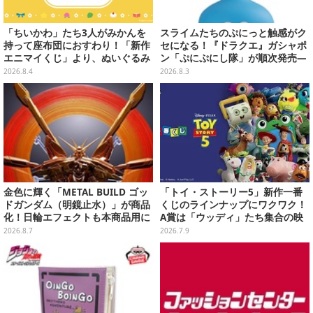
「ちいかわ」たち3人がみかんを
スライムたちのぷにっと触感がク
持って座布団におすわり！「新作
セになる！『ドラクエ』ガシャポ
エニマイくじ」より、ぬいぐるみ
ン「ぷにぷにし隊」が順次発売―
画像が初公開
全4種ではぐれメタルは固め
2026.8.4
2026.8.3
金色に輝く「METAL BUILD ゴッ
「トイ・ストーリー5」新作一番
ドガンダム（明鏡止水）」が商品
くじのラインナップにワクワク！
化！日輪エフェクトも本商品用に
A賞は「ウッディ」たち集合の映
刷新した豪華仕様
画記念フィギュア
2026.8.7
2026.7.9