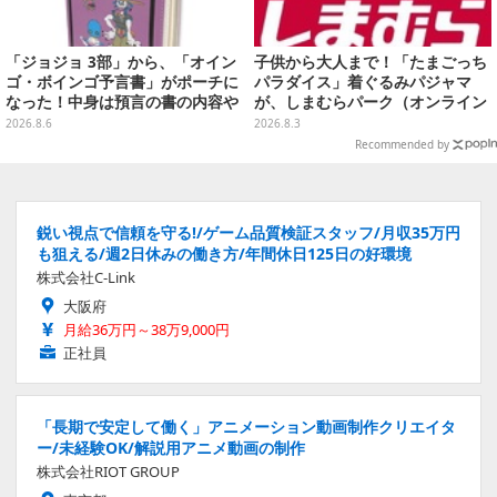
「ジョジョ 3部」から、「オイン
子供から大人まで！「たまごっち
ゴ・ボインゴ予言書」がポーチに
パラダイス」着ぐるみパジャマ
なった！中身は預言の書の内容や
が、しまむらパーク（オンライン
アニメ総柄デザインをプリント
ストア）にて受注生産
2026.8.6
2026.8.3
Recommended by
鋭い視点で信頼を守る!/ゲーム品質検証スタッフ/月収35万円
も狙える/週2日休みの働き方/年間休日125日の好環境
株式会社C-Link
大阪府
月給36万円～38万9,000円
正社員
「長期で安定して働く」アニメーション動画制作クリエイタ
ー/未経験OK/解説用アニメ動画の制作
株式会社RIOT GROUP