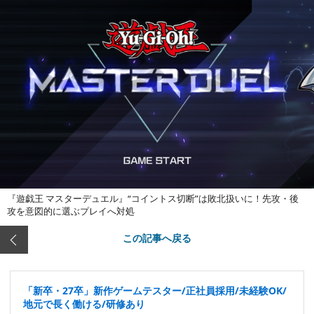
『遊戯王 マスターデュエル』“コイントス切断”は敗北扱いに！先攻・後
攻を意図的に選ぶプレイへ対処
この記事へ戻る
「新卒・27卒」新作ゲームテスター/正社員採用/未経験OK/
地元で長く働ける/研修あり