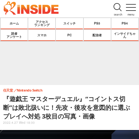
search
menu
アクセス
ホーム
スイッチ
PS5
PS4
ランキング
読者
インサイドちゃ
スマホ
PC
配信者
アンケート
ん
任天堂
Nintendo Switch
『遊戯王 マスターデュエル』“コイントス切
断”は敗北扱いに！先攻・後攻を意図的に選ぶ
プレイへ対処 3枚目の写真・画像
2022.4.27 Wed 18:00