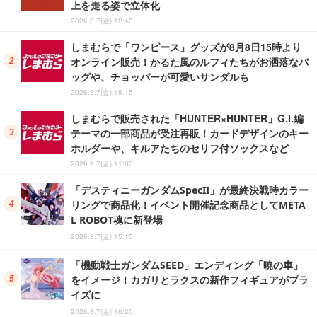
上を走る姿で立体化
2026.8.7(金) 12:40
しまむらで「ワンピース」グッズが8月8日15時より
オンライン販売！かるた風のルフィたちがお洒落なバ
ッグや、チョッパーが可愛いサンダルも
2026.8.7(金) 18:15
しまむらで販売された「HUNTER×HUNTER」G.I.編
テーマの一部商品が受注再販！カードデザインのキー
ホルダーや、キルアたちのセリフ付ソックスなど
2026.8.7(金) 11:00
「デスティニーガンダムSpecII」が最終決戦時カラー
リングで商品化！イベント開催記念商品としてMETA
L ROBOT魂に新登場
2026.8.7(金) 15:15
「機動戦士ガンダムSEED」エンディング「暁の車」
をイメージ！カガリとラクスの新作フィギュアがプラ
イズに
2026.8.7(金) 16:20