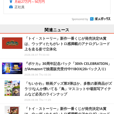
月給27万円～50万円
正社員
Sponsored by
関連ニュース
「トイ・ストーリー」新作一番くじが発売決定!A賞
は、ウッディたちがレトロ感満載のアナログレコード
上を走る姿で立体化
2026.08.07 Fri 03:40
『ポケカ』30周年記念パック「30th CELEBRATION」
がAmazonで抽選販売受付中!1BOX(20パック入り)
2026.08.06 Thu 03:30
「ちいかわ」映画グッズ第3弾ほか、多数の新商品がズ
ラリ!なんか懐いてる「鳥」マスコットや場面写アイテ
ムなど必見のラインナップ
2026.08.06 Thu 11:25
「トイ・ストーリー」新作一番くじが発売決定!A賞
は、ウッディたちがレトロ感満載のアナログレコード