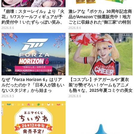
『崩壊：スターレイル』より「火
激レアな『ポケカ』30周年記念商
花」1/7スケールフィギュアが予
品がAmazonで抽選販売中！地方
約受付中！いたずらっぽい笑み、
ごとに収録された“御三家”の特別
シルクハット型のステージが華や
カード
2026.8.6
2026.8.6
かさを演出
なぜ『Forza Horizon 6』はリア
【コスプレ】チアガールや“夏衣
ルだったのか？「日本人が誰もい
装”が勢ぞろい！ゲームもアニメ
ないスタジオ」から始まっ
も熱々な、2025年夏コミケの美女
た、“生活感のある日本"の作り方
レイヤーをプレイバック
2026.8.5
2026.8.6
【CEDEC2026】