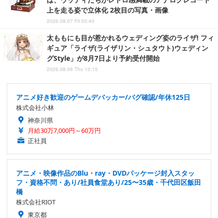
上を走る姿で立体化 2枚目の写真・画像
2026.08.07 Fri 03:40
太ももにも目が惹かれるウェディング姿のライザ! フィ
ギュア「ライザ(ライザリン・シュタウト)ウェディン
グStyle」が8月7日より予約受付開始
2026.08.06 Thu 10:15
アニメ好き歓迎のゲームデバッカー/バグ確認/年休125日
株式会社小林
神奈川県
月給30万7,000円～60万円
正社員
アニメ・映像作品のBlu・ray・DVDパッケージ封入スタッ
フ・資格不問・あり/社員食堂あり/25〜35歳・千代田区飯田
橋
株式会社RIOT
東京都