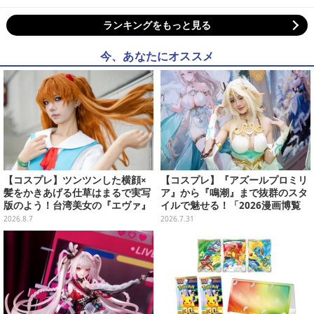
ランキングをもっと見る
今、あなたにオススメ
【コスプレ】ツンツンした横顔×
【コスプレ】『アズールプロミリ
髪をかきあげる仕草はまるで実写
ア』から『鳴潮』まで抜群のスタ
版のよう！台湾美女の『エヴァ』
イルで魅せる！「2026漫画博覧
制服アスカが美しすぎた【写真8
会」百花繚乱の台湾美女12選【写
2026.8.7
2026.7.31
枚】
真37枚】