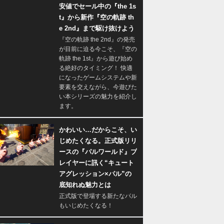
安値でセール中の『the 1s
t』から新作『空の軌跡 th
e 2nd』まで駆け抜けよう
『空の軌跡 the 2nd』の発売
が目前に迫る今こそ、『空の
軌跡 the 1st』から遊び始め
る絶好のタイミング！ 快適
になったゲームシステムや新
要素を交えながら、今遊びた
い本シリーズの魅力を紹介し
ます。
かわいい…だからこそ、い
じめたくなる。正式版リリ
ースの『パルワールド』プ
レイヤーに訊く“キュート
アグレッション×パル”の
底知れぬ魅力とは
正式版で登場する新たなパル
もいじめたくなる！