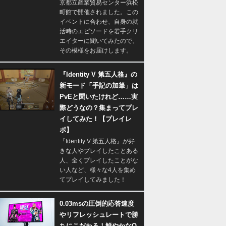
京都立産業貿易センター浜松
町館で開催されました。この
イベントに合わせ、自身の就
活時のエピソードを若手クリ
エイターに聞いてみたので、
その模様をお届けします。
『Identity V 第五人格』の
新モード「手記の加筆」は
PvEと聞いたけれど……実
際どうなの？集まってプレ
イしてみた！【プレイレ
ポ】
『Identity V 第五人格』が好
きな人やプレイしたことある
人、全くプレイしたことがな
い人など、様々な4人を集め
てプレイしてみました！
0.03msの圧倒的応答速度
やリフレッシュレートで勝
ちにこだわる！鮮やかなQ