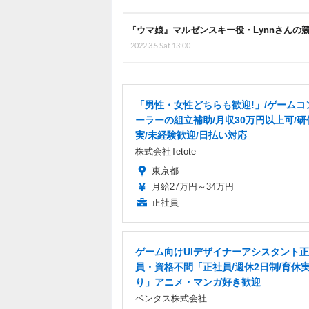
『ウマ娘』マルゼンスキー役・Lynnさんの
2022.3.5 Sat 13:00
「男性・女性どちらも歓迎!」/ゲームコ
ーラーの組立補助/月収30万円以上可/研
実/未経験歓迎/日払い対応
株式会社Tetote
東京都
月給27万円～34万円
正社員
ゲーム向けUIデザイナーアシスタント
員・資格不問「正社員/週休2日制/育休
り」アニメ・マンガ好き歓迎
ベンタス株式会社