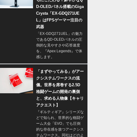
D-OLEDパネル搭載のGiga
Crysta「EX-GDQ271UE
L」はFPSゲーマー注目の
武器
「EX-GDQ271UEL」の魅力
であるQD-OLEDパネルの圧
倒的な見やすさや応答速度
を、『Apex Legends』で体
感します。
「まずやってみる」がアー
クシステムワークスの流
儀。世界を席巻する2.5D
格闘ゲームの開発の裏側
と、求める人物像【キャリ
アクエスト】
『ギルティギア』シリーズな
どで知られ、世界的な格闘ゲ
ーム大会「EVO」でも圧倒
的な存在感を放つアークシス
テムワークス。同社はどのよ