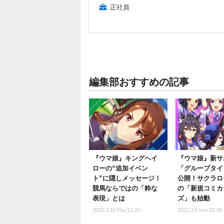
正社員
編集部おすすめの記事
『ウマ娘』キングヘイ
『ウマ娘』新サ
ローの“追加イベン
「グループタイ
ト”に隠しメッセージ！
公開！サクラロ
競馬ならではの「粋な
の「新規コミカ
表現」とは
ズ」も始動
2022.3.10 Thu 11:20
2022.3.6 Sun 20:39