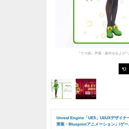
『ウマ娘』声優・藤井ゆきよが“
Unreal Engine「UE5」UI/UXデザイナ
実装・Blueprintアニメーション」/ゲ