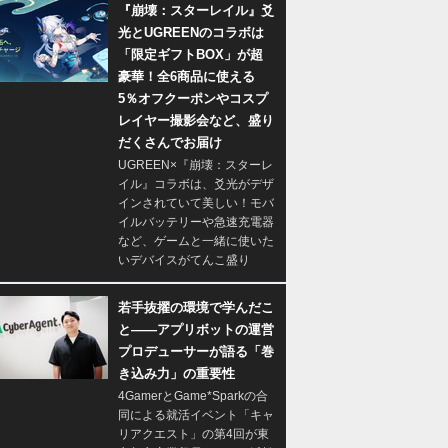
『崩壊：スターレイル』爻
光とUGREENのコラボは
「限定ギフトBOX」が超
豪華！全6商品に使える
5％オフクーポンやコスプ
レイヤー撮影会など、盛り
だくさんでお届け
UGREEN×『崩壊：スターレ
イル』コラボは、爻光がデザ
インされていて美しい！モバ
イルバッテリーや急速充電器
など、ゲームと一緒に使いた
いデバイスがてんこ盛り
若手抜擢の環境で学んだこ
と――アプリボットの運営
プロデューサーが語る「巻
き込み力」の重要性
4GamerとGame*Sparkの合
同による就活イベント「キャ
リアクエスト」の第4回が東