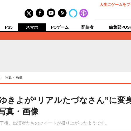
人生にゲームをプ
PS5
スマホ
PCゲーム
配信者
編集部PUS
›
写真・画像
ゆきよが“リアルたづなさん”に変
の写真・画像
RS!!」終了後、出演者たちのツイートが盛り上がったようです。