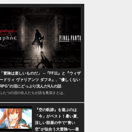
「冒険は楽しいものだ」 ─『FF11』と『ウィザ
ードリィ ヴァリアンツ ダフネ』、"優しくない
RPG"の沼にどっぷり沈んだ4人の話
ふたつの沼の住人たちが語る奥深さとは。
『空の軌跡』を遊ぶのは
「今」がベスト！暑い夏、
涼しい部屋の中で“青い
空”が似合う大冒険へ―最