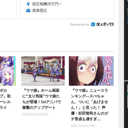
固定報酬26万円～
業務委託
Sponsored by
ポカ
『ウマ娘』ホーム画面
『ウマ娘』ニュースラ
プ」初
に“太り気味”ウマ娘た
ンキング―スぺちゃ
ーレル
ちが登場！1stアニバで
ん、ついに「あげませ
ライ
衝撃のアップデート
ん！」と言った！ 声
優・杉田智和さんのガ
2022.3.6 Sun 12:00
チ育成も凄すぎ…
2022.3.6 Sun 9:00