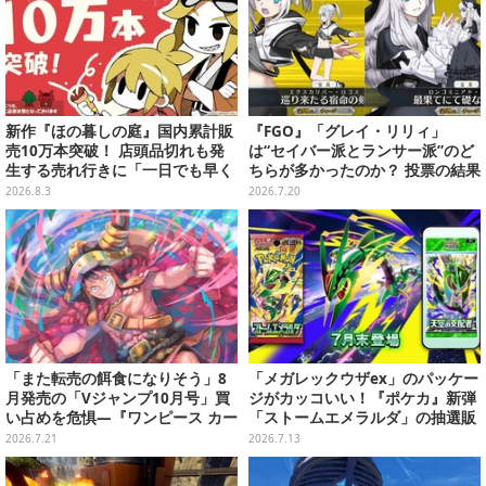
新作『ほの暮しの庭』国内累計販
『FGO』「グレイ・リリィ」
売10万本突破！ 店頭品切れも発
は“セイバー派とランサー派”のど
生する売れ行きに「一日でも早く
ちらが多かったのか？ 投票の結果
お届けできるよう準備」
が予想外すぎる結末に……【アン
2026.8.3
2026.7.20
ケ結果】
「また転売の餌食になりそう」8
「メガレックウザex」のパッケー
月発売の「Vジャンプ10月号」買
ジがカッコいい！『ポケカ』新弾
い占めを危惧―『ワンピース カー
「ストームエメラルダ」の抽選販
ド』付録中止もやまぬ不安
売がヨドバシで実施
2026.7.21
2026.7.13