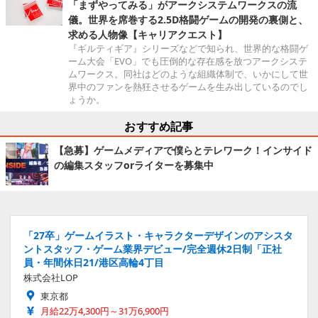
「まずやってみる」がアークシステムワークスの流
儀。世界を席巻する2.5D格闘ゲームの開発の裏側と、
求める人物像【キャリアクエスト】
『ギルティギア』シリーズなどで知られ、世界的な格闘ゲ
ーム大会「EVO」でも圧倒的な存在感を放つアークシステ
ムワークス。同社はどのような組織体制で、いかにして世
界中のファンを熱狂させるゲームを生み出しているのでし
ょうか。
おすすめ記事
【急募】ゲームメディアで僕らとテレワーク！インサイド
の編集スタッフorライターを募集中
「27卒」ゲームイラスト・キャラクターデザインのアシスタ
ントスタッフ・ゲーム業界デビュー/完全週休2日制「正社
員・年間休日21/港区高輪4丁目
株式会社LOP
東京都
月給22万4,300円～31万6,900円