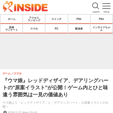
search
menu
アクセス
ホーム
スイッチ
PS5
PS4
ランキング
読者
インサイドちゃ
スマホ
PC
配信者
アンケート
ん
ゲーム
スマホ
『ウマ娘』レッドディザイア、デアリングハー
トの“原案イラスト”が公開！ゲーム内とひと味
違う雰囲気は一見の価値あり
ウマ娘より「レッドディザイア」と「デアリングハート」の原案イラストが公
開！
2026.5.27 Wed 23:45