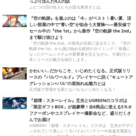
っぷり沈んだ4人の話
ふたつの沼の住人たちが語る奥深さとは。
『空の軌跡』を遊ぶのは「今」がベスト！暑い夏、涼
しい部屋の中で“青い空”が似合う大冒険へ―最安値で
セール中の『the 1st』から新作『空の軌跡 the 2nd』
まで駆け抜けよう
『空の軌跡 the 2nd』の発売が目前に迫る今こそ、『空の
軌跡 the 1st』から遊び始める絶好のタイミング！ 快適に
なったゲームシステムや新要素を交えながら、今遊びたい
本シリーズの魅力を紹介します。
かわいい…だからこそ、いじめたくなる。正式版リリ
ースの『パルワールド』プレイヤーに訊く“キュートア
グレッション×パル”の底知れぬ魅力とは
正式版で登場する新たなパルもいじめたくなる！
『崩壊：スターレイル』爻光とUGREENのコラボは
「限定ギフトBOX」が超豪華！全6商品に使える5％オ
フクーポンやコスプレイヤー撮影会など、盛りだくさ
んでお届け
UGREEN×『崩壊：スターレイル』コラボは、爻光がデザイ
ンされていて美しい！モバイルバッテリーや急速充電器な