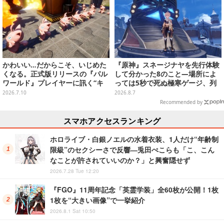
かわいい…だからこそ、いじめた
『原神』スネージナヤを先行体験
くなる。正式版リリースの『パル
して分かった8のこと―場所によ
ワールド』プレイヤーに訊く“キ
っては5秒で死ぬ極寒ゲージ、列
ュートアグレッション×パル”の底
車は“ダイナミック途中下車”可能
2026.7.10
2026.8.7
知れぬ魅力とは
など自由度高め
Recommended by
スマホアクセスランキング
ホロライブ・白銀ノエルの水着衣装、1人だけ“年齢制
限級”のセクシーさで反響―兎田ぺこらも「こ、こん
なことが許されていいのか？」と興奮隠せず
2026.7.28 Tue 12:20
『FGO』11周年記念「英霊学装」全60枚が公開！1枚
1枚を“大きい画像”で一挙紹介
2026.8.1 Sat 10:50