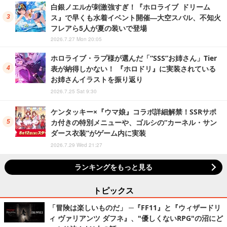
白銀ノエルが刺激強すぎ！『ホロライブ ドリーム
ス』で早くも水着イベント開催―大空スバル、不知火
フレアら5人が夏の装いで登場
2026.7.27 Mon 20:05
ホロライブ・ラプ様が選んだ「“SSS”お姉さん」Tier
表が納得しかない！ 『ホロドリ』に実装されている
お姉さんイラストを振り返り
2026.7.25 Sat 9:30
ケンタッキー×『ウマ娘』コラボ詳細解禁！SSRサポ
カ付きの特別メニューや、ゴルシの“カーネル・サン
ダース衣装”がゲーム内に実装
2026.7.29 Wed 21:27
ランキングをもっと見る
トピックス
「冒険は楽しいものだ」 ─『FF11』と『ウィザードリ
ィ ヴァリアンツ ダフネ』、"優しくないRPG"の沼にど