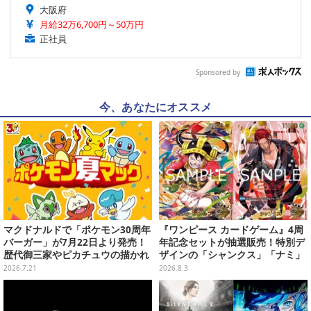
大阪府
月給32万6,700円～50万円
正社員
Sponsored by
今、あなたにオススメ
マクドナルドで「ポケモン30周年
『ワンピース カードゲーム』4周
バーガー」が7月22日より発売！
年記念セットが抽選販売！特別デ
歴代御三家やピカチュウの描かれ
ザインの「シャンクス」「ナミ」
たオリジナルパッケージが可愛い
など9枚のプロモカードを収録
2026.7.21
2026.8.3