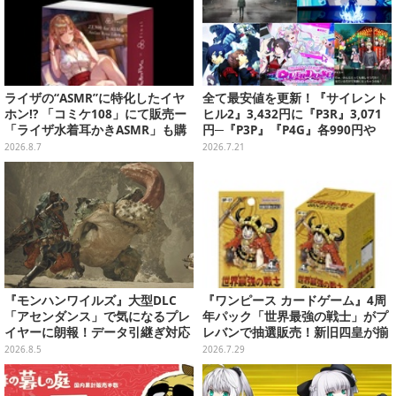
ライザの“ASMR”に特化したイヤ
全て最安値を更新！『サイレント
ホン!? 「コミケ108」にて販売ー
ヒル2』3,432円に『P3R』3,071
「ライザ水着耳かきASMR」も購
円─『P3P』『P4G』各990円や
入者特典で配布
『ニディガ』598円などがお手頃
2026.8.7
2026.7.21
過ぎる【eショップ・PS Storeの
お薦めセール】
『モンハンワイルズ』大型DLC
『ワンピース カードゲーム』4周
「アセンダンス」で気になるプレ
年パック「世界最強の戦士」がプ
イヤーに朗報！データ引継ぎ対応
レバンで抽選販売！新旧四皇が揃
の「序盤体験版」が本日8月5日配
い踏み、新たに「覇王色SP」も収
2026.8.5
2026.7.29
信
録