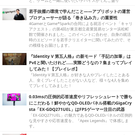
ど、ゲームと一緒に使いたいデバイスがてんこ盛り
若手抜擢の環境で学んだこと――アプリボットの運営
プロデューサーが語る「巻き込み力」の重要性
4GamerとGame*Sparkの合同による就活イベント「キャリ
アクエスト」の第4回が東京都立産業貿易センター浜松町
館で開催されました。このイベントに合わせ、自身の就活
時のエピソードを若手クリエイターに聞いてみたので、そ
の模様をお届けします。
『Identity V 第五人格』の新モード「手記の加筆」は
PvEと聞いたけれど……実際どうなの？集まってプレイ
してみた！【プレイレポ】
『Identity V 第五人格』が好きな人やプレイしたことある
人、全くプレイしたことがない人など、様々な4人を集め
てプレイしてみました！
0.03msの圧倒的応答速度やリフレッシュレートで勝ち
にこだわる！鮮やかなQD-OLEDパネル搭載のGigaCry
sta「EX-GDQ271UEL」はFPSゲーマー注目の武器
「EX-GDQ271UEL」の魅力であるQD-OLEDパネルの圧倒的
な見やすさや応答速度を、『Apex Legends』で体感しま
す。