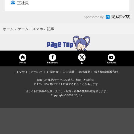
正社員
Sponsored by
記事
ホーム
›
ゲーム
›
スマホ
›
Home
Facebook
YouTube
X
インサイドについて
お問合せ
広告掲載
会社概要
個人情報保護方針
紹介した商品/サービスを購入、契約した場合に、
売上の一部が弊社サイトに還元されることがあります。
当サイトに掲載の記事・見出し・写真・画像の無断転載を禁じます。
Copyright © 2026 IID, Inc.