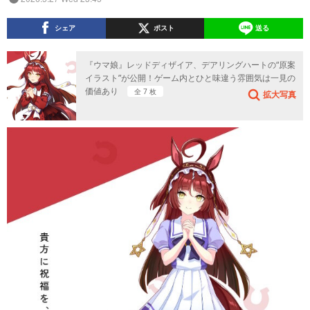
シェア
ポスト
送る
『ウマ娘』レッドディザイア、デアリングハートの“原案
イラスト”が公開！ゲーム内とひと味違う雰囲気は一見の
価値あり
全 7 枚
拡大写真