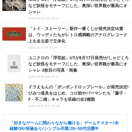
など妖怪をモチーフにした、奥深い世界観が最高にオ
シャレ
2026.08.08 Sat 15:10
「トイ・ストーリー」新作一番くじが発売決定!A賞
は、ウッディたちがレトロ感満載のアナログレコード
上を走る姿で立体化
2026.08.07 Fri 03:40
ユニクロの「浮世絵」UTが8月17日発売!がしゃどくろ
など妖怪をモチーフにした、奥深い世界観が最高にオ
シャレ 3枚目の写真・画像
2026.08.08 Sat 15:10
ドラえもんの「ボンボンドロップシール」が発売決定!
ひみつ道具をはじめ、コロ助やパーマンたち「藤子・
F・不二雄」キャラも収録の全2種類
2026.08.09 Sun 05:15
「好きなゲームに関わりながら働ける」ゲームテスター/未
経験OK/研修あり/シンプル作業/20~30代活躍中