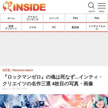
search
menu
アクセス
ホーム
スイッチ
PS5
PS4
ランキング
読者
インサイドちゃ
スマホ
PC
配信者
アンケート
ん
任天堂
Nintendo Switch
『ロックマンゼロ』の魂は死なず…インティ・
クリエイツの名作三選 4枚目の写真・画像
2021.11.20 Sat 16:00