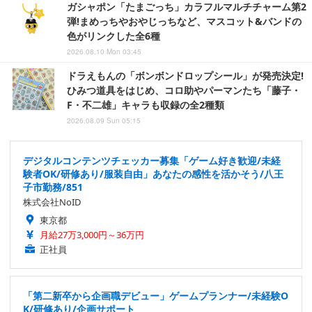
ガシャポン「たまごっち」カラフルマルチチャーム第2
弾!まめっちやおやじっちなど、マスコット&バンドの
色がリンクした全6種
2026.08.10 Mon 03:45
ドラえもんの「ボンボンドロップシール」が発売決定!
ひみつ道具をはじめ、コロ助やパーマンたち「藤子・
F・不二雄」キャラも収録の全2種類
2026.08.09 Sun 05:15
デジタルコンテンツチェッカー募集「ゲーム好き歓迎/未経
験者OK/研修あり/服装自由」あなたの感性を活かそう/八王
子市勤務/851
株式会社NoID
東京都
月給27万3,000円～36万円
正社員
「第二新卒から企画職デビュー」ゲームプランナー/未経験O
K/研修あり/企画サポート