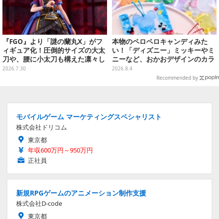
『FGO』より「謎の蘭丸X」がフ
本物のペロペロキャンディみた
ィギュア化！圧倒的サイズの大太
い！「ディズニー」ミッキーやミ
刀や、腰に小太刀も構えた凛々し
ニーなど、おかおデザインのカラ
い姿を再現
フルチャーム全10種が8月31日発
2026.7.30
2026.8.4
売
Recommended by
モバイルゲーム マーケティングスペシャリスト
株式会社ドリコム
東京都
年収600万円～950万円
正社員
新規RPGゲームのアニメーション制作支援
株式会社D-code
東京都