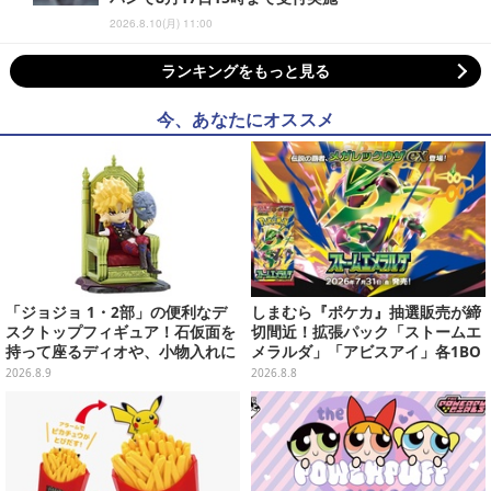
2026.8.10(月) 11:00
ランキングをもっと見る
今、あなたにオススメ
「ジョジョ 1・2部」の便利なデ
しまむら『ポケカ』抽選販売が締
スクトップフィギュア！石仮面を
切間近！拡張パック「ストームエ
持って座るディオや、小物入れに
メラルダ」「アビスアイ」各1BO
なるツェペリなどズラリ
Xをラインナップ
2026.8.9
2026.8.8