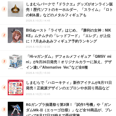
しまむらパークで『ドラクエ』グッズがオンライン販
売！歴代ソフトのキーホルダー、「スライム」「ロト
の剣&盾」などのメタルフィギュアも
2026.8.10(月) 14:45
BIGぬースト「ライザ」はじめ、『勝利の女神：NIK
KE』ムチムチの「レッドフード」「エレグ」が上位
に！7月あみあみフィギュア予約ランキング
2026.8.10(月) 12:35
「Hi-νガンダム」デフォルメフィギュア「QMSV mi
ni」が9月26日発売！オリジナルカラーに加え、デザ
イン違い"Alternative Ver."など全8種
2026.8.10(月) 15:00
しまむらで「ハローキティ」新作アイテムが8月11日
発売！正統派デザインのエプロンや水回り用品など
2026.8.10(月) 10:45
RGガンプラ抽選祭り第3弾！「試作1号機」や「ガン
ダムMk-II（エゥーゴ仕様）」など全10商品が、プレ
バンで8月17日15時まで受付実施