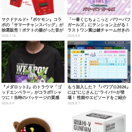
マクドナルド×『ポケモン』コラ
「一番くじちょこっと パワーパフ
ボの「サマーチャンスバッグ」が
ガールズ」にテンション上がる！
抽選販売！ポテトの揚がった音が
ラストワン賞は鍵チャーム付きの
流れる「とびだすピカチュウ ポテ
シール帳スペシャルセット
2026.7.18
2026.8.8
トタイマー」など当たる
『メダロット2』のトラウマ「ゴ
もう加入した？『パワプロ2026』
ッドエンペラー」がコラボTシャ
には“にじさんじ”ライバーが登
ツに！当時のパッケージの質感
場！ 性能やエピソードをご紹介
を、あえてデジタルで再現
2026.8.4
2026.8.7