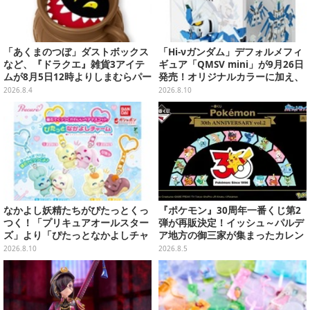
「あくまのつぼ」ダストボックス
「Hi-νガンダム」デフォルメフィ
など、『ドラクエ』雑貨3アイテ
ギュア「QMSV mini」が9月26日
ムが8月5日12時よりしまむらパー
発売！オリジナルカラーに加え、
ク（オンラインストア）にて販
デザイン違い"Alternative Ve
2026.8.4
2026.8.10
売！
r."など全8種
なかよし妖精たちがぴたっとくっ
『ポケモン』30周年一番くじ第2
つく！「プリキュアオールスター
弾が再販決定！イッシュ～パルデ
ズ」より「ぴたっとなかよしチャ
ア地方の御三家が集まったカレン
ーム」が8月発売
ダー、ぬいぐるみなど記念グッズ
2026.8.10
2026.8.5
盛りだくさん