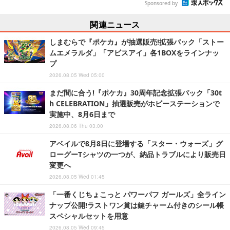
Sponsored by
関連ニュース
しまむらで『ポケカ』が抽選販売!拡張パック「ストー
ムエメラルダ」「アビスアイ」各1BOXをラインナッ
プ
2026.08.05 Wed 05:00
まだ間に合う!『ポケカ』30周年記念拡張パック「30t
h CELEBRATION」抽選販売がホビーステーションで
実施中、8月6日まで
2026.08.06 Thu 03:00
アベイルで8月8日に登場する「スター・ウォーズ」グ
ローグーTシャツの一つが、納品トラブルにより販売日
変更へ
2026.08.05 Wed 01:45
「一番くじちょこっと パワーパフ ガールズ」全ライン
ナップ公開!ラストワン賞は鍵チャーム付きのシール帳
スペシャルセットを用意
2026.08.05 Wed 09:45