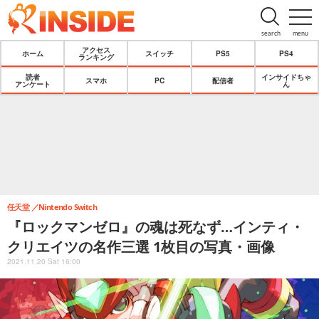
search
menu
アクセス
ホーム
スイッチ
PS5
PS4
ランキング
読者
インサイドちゃ
スマホ
PC
配信者
アンケート
ん
任天堂
Nintendo Switch
『ロックマンゼロ』の魂は死なず…インティ・
クリエイツの名作三選 1枚目の写真・画像
2021.11.20 Sat 16:00