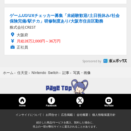
ゲームUI/UXチェッカー募集「未経験歓迎/土日祝休み/社会
保険完備/駅チカ」研修制度あり/大阪市住吉区勤務
株式会社CREST
大阪府
月給28万2,000円～36万円
正社員
Sponsored by
写真・画像
ホーム
›
任天堂
›
Nintendo Switch
›
記事
›
Home
Facebook
YouTube
X
インサイドについて
お問合せ
広告掲載
会社概要
個人情報保護方針
紹介した商品/サービスを購入、契約した場合に、
売上の一部が弊社サイトに還元されることがあります。