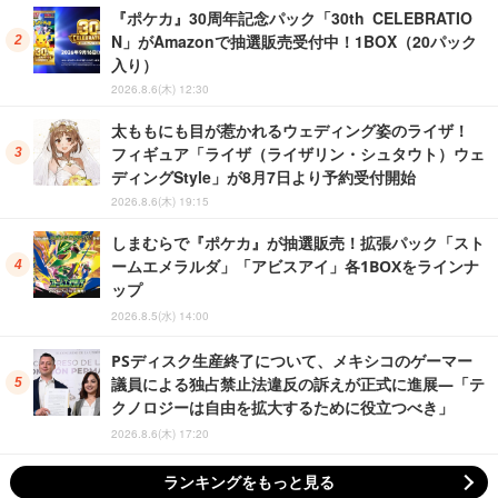
『ポケカ』30周年記念パック「30th CELEBRATIO
N」がAmazonで抽選販売受付中！1BOX（20パック
入り）
2026.8.6(木) 12:30
太ももにも目が惹かれるウェディング姿のライザ！
フィギュア「ライザ（ライザリン・シュタウト）ウェ
ディングStyle」が8月7日より予約受付開始
2026.8.6(木) 19:15
しまむらで『ポケカ』が抽選販売！拡張パック「スト
ームエメラルダ」「アビスアイ」各1BOXをラインナ
ップ
2026.8.5(水) 14:00
PSディスク生産終了について、メキシコのゲーマー
議員による独占禁止法違反の訴えが正式に進展―「テ
クノロジーは自由を拡大するために役立つべき」
2026.8.6(木) 17:20
ランキングをもっと見る