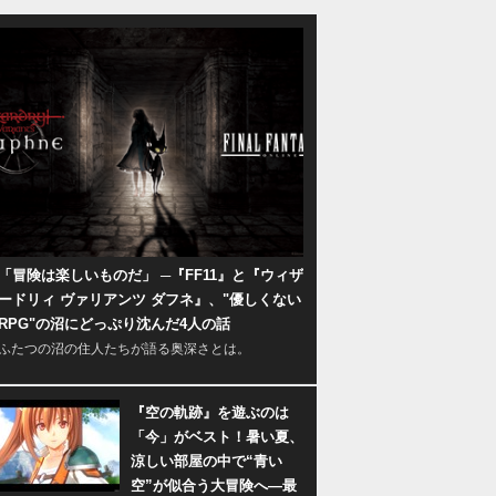
「冒険は楽しいものだ」 ─『FF11』と『ウィザ
ードリィ ヴァリアンツ ダフネ』、"優しくない
RPG"の沼にどっぷり沈んだ4人の話
ふたつの沼の住人たちが語る奥深さとは。
『空の軌跡』を遊ぶのは
「今」がベスト！暑い夏、
涼しい部屋の中で“青い
空”が似合う大冒険へ―最