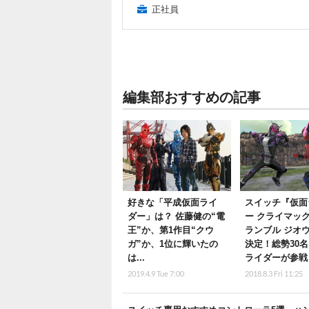
正社員
編集部おすすめの記事
好きな「平成仮面ライ
スイッチ『仮面
ダー」は？ 佐藤健の“電
ー クライマッ
王”か、第1作目“クウ
ランブル ジオ
ガ”か、1位に輝いたの
決定！総勢30
は...
ライダーが参戦
2019.4.9 Tue 7:00
2018.8.3 Fri 11:25