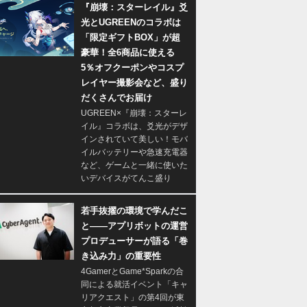
『崩壊：スターレイル』爻
光とUGREENのコラボは
「限定ギフトBOX」が超
豪華！全6商品に使える
5％オフクーポンやコスプ
レイヤー撮影会など、盛り
だくさんでお届け
UGREEN×『崩壊：スターレ
イル』コラボは、爻光がデザ
インされていて美しい！モバ
イルバッテリーや急速充電器
など、ゲームと一緒に使いた
いデバイスがてんこ盛り
若手抜擢の環境で学んだこ
と――アプリボットの運営
プロデューサーが語る「巻
き込み力」の重要性
4GamerとGame*Sparkの合
同による就活イベント「キャ
リアクエスト」の第4回が東