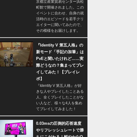
京都立産業貿易センター浜松
町館で開催されました。この
イベントに合わせ、自身の就
活時のエピソードを若手クリ
エイターに聞いてみたので、
その模様をお届けします。
『Identity V 第五人格』の
新モード「手記の加筆」は
PvEと聞いたけれど……実
際どうなの？集まってプレ
イしてみた！【プレイレ
ポ】
『Identity V 第五人格』が好
きな人やプレイしたことある
人、全くプレイしたことがな
い人など、様々な4人を集め
てプレイしてみました！
0.03msの圧倒的応答速度
やリフレッシュレートで勝
ちにこだわる！鮮やかなQ