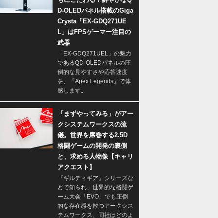
D-OLEDパネル搭載のGiga
Crysta「EX-GDQ271UE
L」はFPSゲーマー注目の
武器
「EX-GDQ271UEL」の魅力
であるQD-OLEDパネルの圧
倒的な見やすさや応答速度
を、『Apex Legends』で体
感します。
「まずやってみる」がアー
クシステムワークスの流
儀。世界を席巻する2.5D
格闘ゲームの開発の裏側
と、求める人物像【キャリ
アクエスト】
『ギルティギア』シリーズな
どで知られ、世界的な格闘ゲ
ーム大会「EVO」でも圧倒
的な存在感を放つアークシス
テムワークス。同社はどのよ