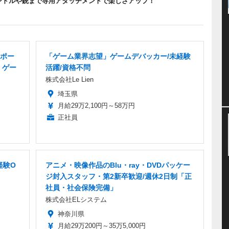
ンドルや銃まで専用アタッチメントで楽しさアップ！
ポー
「ゲーム業界志望」ゲームデバッカー/未経験
」ゲー
活躍/資格不問
株式会社Le Lien
埼玉県
月給29万2,100円～58万円
正社員
経験O
アニメ・映像作品のBlu・ray・DVDパッケー
ジ封入スタッフ・第2新卒歓迎/週休2日制「正
社員・社会保険完備」
株式会社ELシステム
神奈川県
月給29万200円～35万5,000円