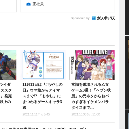
正社員
Sponsored by
ライダ
11月11日は『#もやしの
常識を破壊される乙女
クススク
日』ウマ娘からアイマ
ゲーム3選！「ヘブン状
ウ』発売
スまで!? 「もやし」に
態」の元ネタからおバ
名以上の
まつわるゲームキャラ3
カすぎるイケメンパラ
選
ダイスまで…
2021.11.11 Thu 6:45
2021.10.30 Sat 11:00