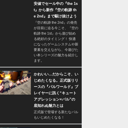
安値でセール中の『the 1s
t』から新作『空の軌跡 th
e 2nd』まで駆け抜けよう
『空の軌跡 the 2nd』の発売
が目前に迫る今こそ、『空の
軌跡 the 1st』から遊び始め
る絶好のタイミング！ 快適
になったゲームシステムや新
要素を交えながら、今遊びた
い本シリーズの魅力を紹介し
ます。
かわいい…だからこそ、い
じめたくなる。正式版リリ
ースの『パルワールド』プ
レイヤーに訊く“キュート
アグレッション×パル”の
底知れぬ魅力とは
正式版で登場する新たなパル
もいじめたくなる！