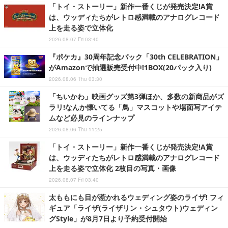
「トイ・ストーリー」新作一番くじが発売決定!A賞
は、ウッディたちがレトロ感満載のアナログレコード
上を走る姿で立体化
2026.08.07 Fri 03:40
『ポケカ』30周年記念パック「30th CELEBRATION」
がAmazonで抽選販売受付中!1BOX(20パック入り)
2026.08.06 Thu 03:30
「ちいかわ」映画グッズ第3弾ほか、多数の新商品がズ
ラリ!なんか懐いてる「鳥」マスコットや場面写アイテ
ムなど必見のラインナップ
2026.08.06 Thu 11:25
「トイ・ストーリー」新作一番くじが発売決定!A賞
は、ウッディたちがレトロ感満載のアナログレコード
上を走る姿で立体化 2枚目の写真・画像
2026.08.07 Fri 03:40
太ももにも目が惹かれるウェディング姿のライザ! フィ
ギュア「ライザ(ライザリン・シュタウト)ウェディン
グStyle」が8月7日より予約受付開始