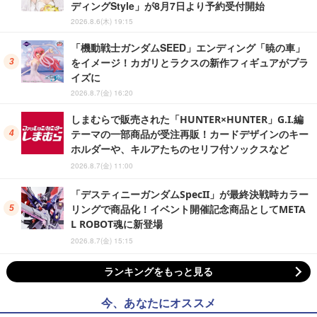
ディングStyle」が8月7日より予約受付開始
2026.8.6(木) 19:15
「機動戦士ガンダムSEED」エンディング「暁の車」
をイメージ！カガリとラクスの新作フィギュアがプラ
イズに
2026.8.7(金) 16:20
しまむらで販売された「HUNTER×HUNTER」G.I.編
テーマの一部商品が受注再販！カードデザインのキー
ホルダーや、キルアたちのセリフ付ソックスなど
2026.8.7(金) 11:00
「デスティニーガンダムSpecII」が最終決戦時カラー
リングで商品化！イベント開催記念商品としてMETA
L ROBOT魂に新登場
2026.8.7(金) 15:15
ランキングをもっと見る
今、あなたにオススメ