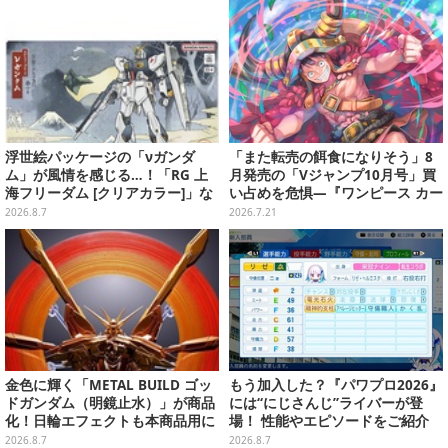
浮世絵パッケージの「νガンダ
「また転売の餌食になりそう」8
ム」が風情を感じる…！「RG 上
月発売の「Vジャンプ10月号」買
海フリーダム [クリアカラー]」な
い占めを危惧―『ワンピース カー
どガンプラ2商品が8月順次発売
ド』付録中止もやまぬ不安
2026.8.7
2026.7.21
金色に輝く「METAL BUILD ゴッ
もう加入した？『パワプロ2026』
ドガンダム（明鏡止水）」が商品
には“にじさんじ”ライバーが登
化！日輪エフェクトも本商品用に
場！ 性能やエピソードをご紹介
刷新した豪華仕様
2026.8.7
2026.8.7