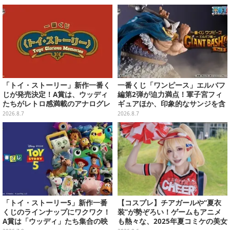
「トイ・ストーリー」新作一番く
一番くじ「ワンピース」エルバフ
じが発売決定！A賞は、ウッディ
編第2弾が迫力満点！軍子宮フィ
たちがレトロ感満載のアナログレ
ギュアほか、印象的なサンジを含
コード上を走る姿で立体化
む“手配書”ポスターなどにも注目
2026.8.7
2026.8.7
「トイ・ストーリー5」新作一番
【コスプレ】チアガールや“夏衣
くじのラインナップにワクワク！
装”が勢ぞろい！ゲームもアニメ
A賞は「ウッディ」たち集合の映
も熱々な、2025年夏コミケの美女