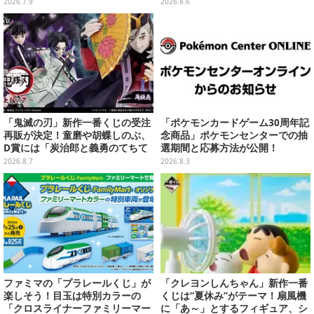
画記念フィギュア
レイヤーをプレイバック
2026.7.9
2026.8.6
「鬼滅の刃」新作一番くじの受注
「ポケモンカードゲーム30周年記
再販が決定！童磨や胡蝶しのぶ、
念商品」ポケモンセンターでの抽
D賞には「炭治郎と義勇のてちて
選期間と応募方法が公開！
ちフィギュア」も
2026.8.7
2026.8.3
ファミマの「プラレールくじ」が
「クレヨンしんちゃん」新作一番
楽しそう！目玉は特別カラーの
くじは“夏休み”がテーマ！扇風機
「クロスライナーファミリーマー
に「あ～」とするフィギュア、シ