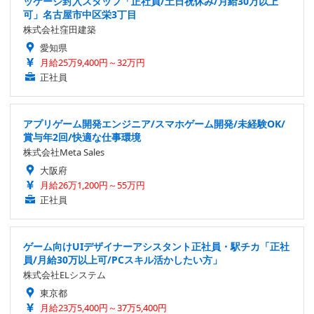
ッケージ封入スタッフ「正社員/土日祝休み/月給30万以上
可」名古屋市中区栄3丁目
株式会社窪田建築
愛知県
月給25万9,400円～32万円
正社員
アプリゲーム開発エンジニア/スマホゲーム開発/未経験OK/
賞与年2回/快適な仕事環境
株式会社Meta Sales
大阪府
月給26万1,200円～55万円
正社員
ゲーム向けUIデザイナーアシスタント正社員・駅チカ「正社
員/月給30万以上可/PCスキル活かしたい方」
株式会社ELシステム
東京都
月給23万5,400円～37万5,400円