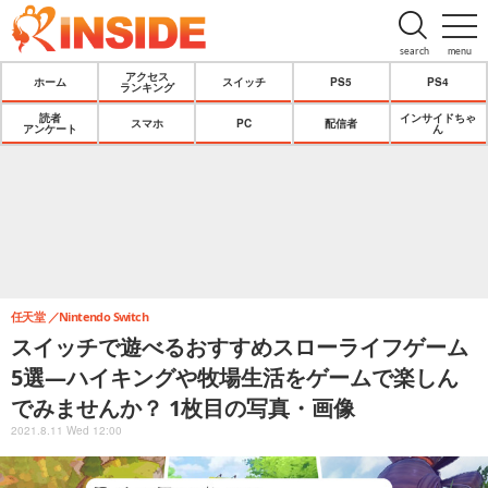
search
menu
アクセス
ホーム
スイッチ
PS5
PS4
ランキング
読者
インサイドちゃ
スマホ
PC
配信者
アンケート
ん
任天堂
Nintendo Switch
スイッチで遊べるおすすめスローライフゲーム
5選―ハイキングや牧場生活をゲームで楽しん
でみませんか？ 1枚目の写真・画像
2021.8.11 Wed 12:00