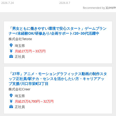
ト号」、その他ライナップも注目
ロのボウル皿など嬉しいラインナ
2026.7.24
2026.8.7
ップ
Recommended by
「男女ともに働きやすい環境で安心スタート」ゲームプラン
ナー/未経験OK/研修あり/企画サポート/20~30代活躍中
株式会社Tetote
埼玉県
月給27万円～33万円
正社員
「27卒」アニメ・モーショングラフィックス動画の制作スタ
ッフ正社員/駅チカ・センスを活かしたい方・キャリアアッ
プ支援/川口市栄町2丁目
株式会社Creer
埼玉県
月給25万6,700円～32万円
正社員