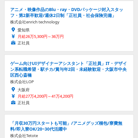
アニメ・映像作品のBlu・ray・DVDパッケージ封入スタッ
フ・第2新卒歓迎/週休2日制「正社員・社会保険完備」
株式会社enrich technology
愛知県
月給26万5,300円～36万円
正社員
ゲーム向けUIデザイナーアシスタント「正社員」IT・デザイ
ン系転職希望・駅チカ/賞与年2回・未経験歓迎・大阪市中央
区西心斎橋
株式会社LOP
大阪府
月給27万4,200円～41万4,200円
正社員
「月収30万円スタートも可能」/アニメグッズ梱包/寮費無
料/即入寮OK/20~30代活躍中
株式会社Tetote