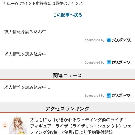
可に―Wiiポイント所持者には最後のチャンス
この記事へ戻る
求人情報を読み込み中...
Sponsored by
求人情報を読み込み中...
Sponsored by
関連ニュース
しまむらで『ポケカ』が抽選販売!拡張パック「ストー
ムエメラルダ」「アビスアイ」各1BOXをラインナッ
プ
2026.08.05 Wed 05:00
遊戯王OCG「ORIGINAL ARTWORK COLLECTION」
の抽選受け付けが開始! 原作再現カードがアツいスペシ
ャルパック
2026.08.05 Wed 08:30