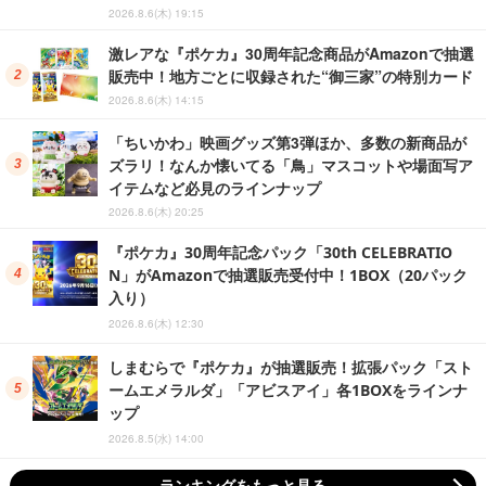
まだ間に合う!『ポケカ』30周年記念拡張パック「30t
h CELEBRATION」抽選販売がホビーステーションで
実施中、8月6日まで
2026.08.06 Thu 03:00
「一番くじちょこっと パワーパフ ガールズ」全ライン
ナップ公開!ラストワン賞は鍵チャーム付きのシール帳
スペシャルセットを用意
2026.08.05 Wed 09:45
しまむらで「トイ・ストーリー」アイテムが本日8月5
日より発売!アパレルや雑貨、エイリアンとハムのダイ
カットクッションなど盛りだくさん
2026.08.05 Wed 01:10
求人情報を読み込み中...
Sponsored by
アクセスランキング
太ももにも目が惹かれるウェディング姿のライザ！