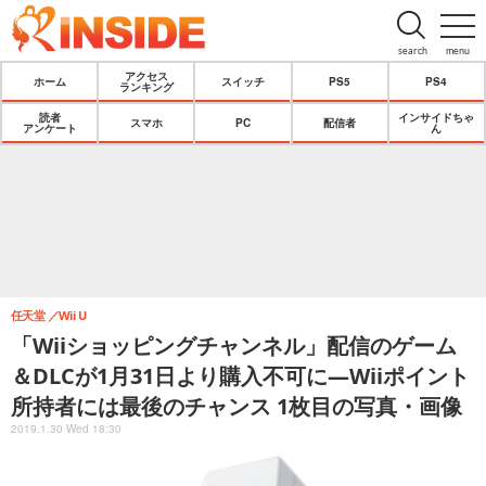
search
menu
アクセス
ホーム
スイッチ
PS5
PS4
ランキング
読者
インサイドちゃ
スマホ
PC
配信者
アンケート
ん
任天堂
Wii U
「Wiiショッピングチャンネル」配信のゲーム
＆DLCが1月31日より購入不可に―Wiiポイント
所持者には最後のチャンス 1枚目の写真・画像
2019.1.30 Wed 18:30