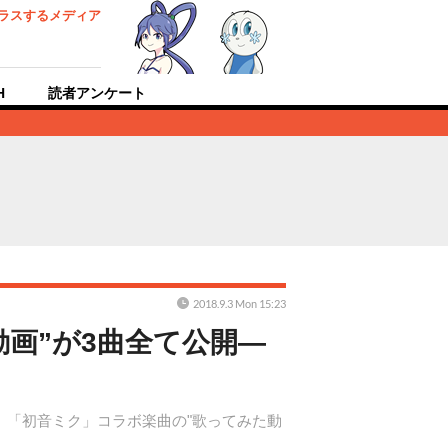
ラスするメディア
H
読者アンケート
2018.9.3 Mon 15:23
画”が3曲全て公開―
して、「初音ミク」コラボ楽曲の"歌ってみた動