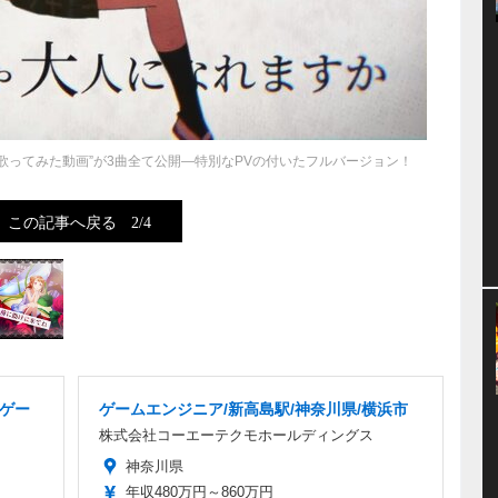
歌ってみた動画”が3曲全て公開―特別なPVの付いたフルバージョン！
この記事へ戻る
2/4
品ゲー
ゲームエンジニア/新高島駅/神奈川県/横浜市
株式会社コーエーテクモホールディングス
神奈川県
年収480万円～860万円