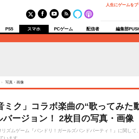
人生にゲームをプ
PS5
スマホ
PCゲーム
配信者
編集部PUS
›
写真・画像
音ミク」コラボ楽曲の“歌ってみた動
ルバージョン！ 2枚目の写真・画像
ndroid向けリズムゲーム『バンドリ！ガールズバンドパーティ！』に関
しています。