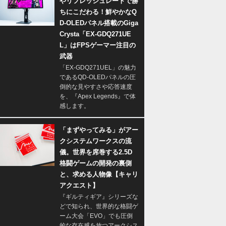
やリフレッシュレートで勝
ちにこだわる！鮮やかなQ
D-OLEDパネル搭載のGiga
Crysta「EX-GDQ271UE
L」はFPSゲーマー注目の
武器
「EX-GDQ271UEL」の魅力
であるQD-OLEDパネルの圧
倒的な見やすさや応答速度
を、『Apex Legends』で体
感します。
「まずやってみる」がアー
クシステムワークスの流
儀。世界を席巻する2.5D
格闘ゲームの開発の裏側
と、求める人物像【キャリ
アクエスト】
『ギルティギア』シリーズな
どで知られ、世界的な格闘ゲ
ーム大会「EVO」でも圧倒
的な存在感を放つアークシス