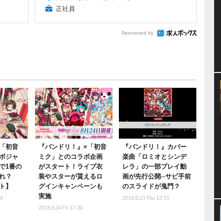
正社員
Sponsored by
「初音
『バンドリ！』×「初音
『バンドリ！』カバー
ボジャ
ミク」とのコラボ企画
楽曲「ロミオとシンデ
で1番の
がスタート！ライブ衣
レラ」の一部プレイ動
れ？
装やスターが貰えるロ
画が先行公開─サビ手前
ト】
グインキャンペーンも
のスライドが鬼門？
実施
00
2018.8.23 Thu 13:31
2018.8.24 Fri 17:30