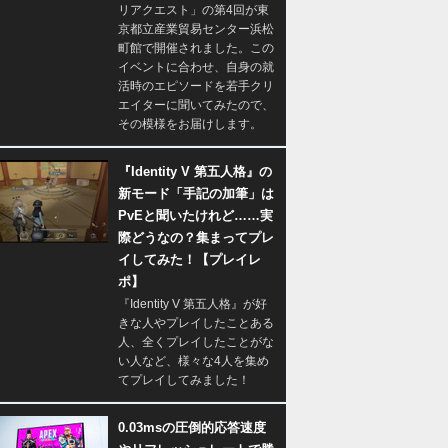
リアクエスト」の第4回が東
京都立産業貿易センター浜松
町館で開催されました。この
イベントに合わせ、自身の就
活時のエピソードを若手クリ
エイターに聞いてみたので、
その模様をお届けします。
『Identity V 第五人格』の
新モード「手記の加筆」は
PvEと聞いたけれど……実
際どうなの？集まってプレ
イしてみた！【プレイレ
ポ】
『Identity V 第五人格』が好
きな人やプレイしたことある
人、全くプレイしたことがな
い人など、様々な4人を集め
てプレイしてみました！
0.03msの圧倒的応答速度