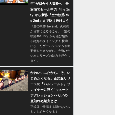
空”が似合う大冒険へ―最
安値でセール中の『the 1s
t』から新作『空の軌跡 th
e 2nd』まで駆け抜けよう
『空の軌跡 the 2nd』の発売
が目前に迫る今こそ、『空の
軌跡 the 1st』から遊び始め
る絶好のタイミング！ 快適
になったゲームシステムや新
要素を交えながら、今遊びた
い本シリーズの魅力を紹介し
ます。
かわいい…だからこそ、い
じめたくなる。正式版リリ
ースの『パルワールド』プ
レイヤーに訊く“キュート
アグレッション×パル”の
底知れぬ魅力とは
正式版で登場する新たなパル
もいじめたくなる！