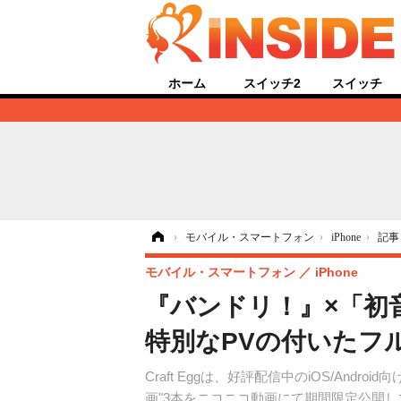
ホーム
スイッチ2
スイッチ
ホーム
›
モバイル・スマートフォン
›
iPhone
›
記事
モバイル・スマートフォン
iPhone
『バンドリ！』×「初
特別なPVの付いたフ
Craft Eggは、好評配信中のiOS/A
画"3本をニコニコ動画にて期間限定公開