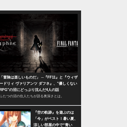
「冒険は楽しいものだ」 ─『FF11』と『ウィザ
ードリィ ヴァリアンツ ダフネ』、"優しくない
RPG"の沼にどっぷり沈んだ4人の話
ふたつの沼の住人たちが語る奥深さとは。
『空の軌跡』を遊ぶのは
「今」がベスト！暑い夏、
涼しい部屋の中で“青い