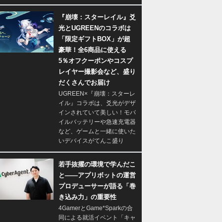
『崩壊：スターレイル』爻
光とUGREENのコラボは
「限定ギフトBOX」が超
豪華！全6商品に使える
5％オフクーポンやコスプ
レイヤー撮影会など、盛り
だくさんでお届け
UGREEN×『崩壊：スターレ
イル』コラボは、爻光がデザ
インされていて美しい！モバ
イルバッテリーや急速充電器
など、ゲームと一緒に使いた
いデバイスがてんこ盛り
若手抜擢の環境で学んだこ
と――アプリボットの運営
プロデューサーが語る「巻
き込み力」の重要性
4GamerとGame*Sparkの合
同による就活イベント「キャ