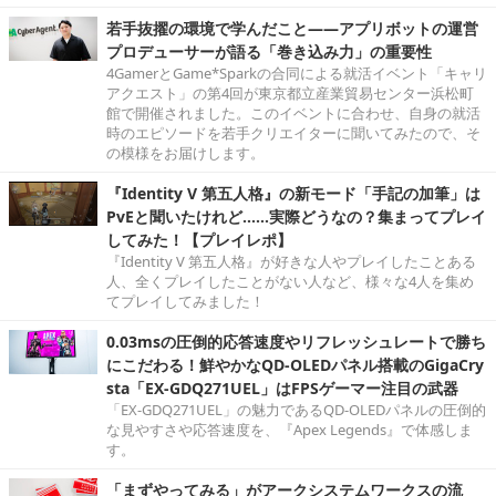
若手抜擢の環境で学んだこと――アプリボットの運営
プロデューサーが語る「巻き込み力」の重要性
4GamerとGame*Sparkの合同による就活イベント「キャリ
アクエスト」の第4回が東京都立産業貿易センター浜松町
館で開催されました。このイベントに合わせ、自身の就活
時のエピソードを若手クリエイターに聞いてみたので、そ
の模様をお届けします。
『Identity V 第五人格』の新モード「手記の加筆」は
PvEと聞いたけれど……実際どうなの？集まってプレイ
してみた！【プレイレポ】
『Identity V 第五人格』が好きな人やプレイしたことある
人、全くプレイしたことがない人など、様々な4人を集め
てプレイしてみました！
0.03msの圧倒的応答速度やリフレッシュレートで勝ち
にこだわる！鮮やかなQD-OLEDパネル搭載のGigaCry
sta「EX-GDQ271UEL」はFPSゲーマー注目の武器
「EX-GDQ271UEL」の魅力であるQD-OLEDパネルの圧倒的
な見やすさや応答速度を、『Apex Legends』で体感しま
す。
「まずやってみる」がアークシステムワークスの流