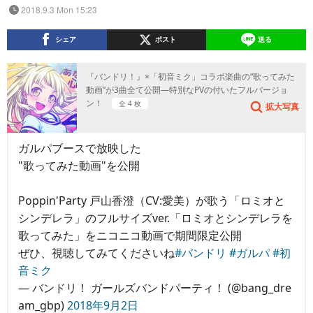
2018.9.3 Mon 15:23
シェア
ポスト
送る
『バンドリ！』×「初音ミク」コラボ楽曲の“歌ってみた
動画”が3曲全て公開―特別なPVの付いたフルバージョ
ン！
全 4 枚
拡大写真
ガルパブースで放映した
"歌ってみた動画"を公開
Poppin'Party 戸山香澄（CV:愛美）が歌う「ロミオと
シンデレラ」のフルサイズver.「ロミオとシンデレラを
歌ってみた」をニコニコ動画で期間限定公開
ぜひ、視聴してみてくださいね
#バンドリ
#ガルパ
#初
音ミク
— バンドリ！ ガールズバンドパーティ！ (@bang_dre
am_gbp)
2018年9月2日