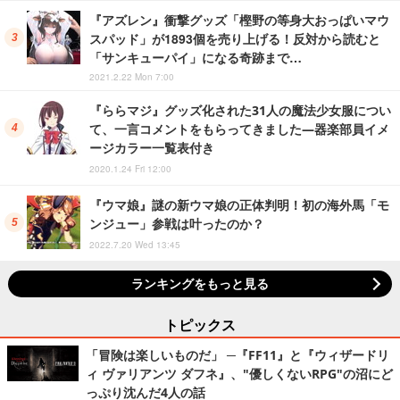
『アズレン』衝撃グッズ「樫野の等身大おっぱいマウ
スパッド」が1893個を売り上げる！反対から読むと
「サンキューパイ」になる奇跡まで…
2021.2.22 Mon 7:00
『ららマジ』グッズ化された31人の魔法少女服につい
て、一言コメントをもらってきました―器楽部員イメ
ージカラー一覧表付き
2020.1.24 Fri 12:00
『ウマ娘』謎の新ウマ娘の正体判明！初の海外馬「モ
ンジュー」参戦は叶ったのか？
2022.7.20 Wed 13:45
ランキングをもっと見る
トピックス
「冒険は楽しいものだ」 ─『FF11』と『ウィザードリ
ィ ヴァリアンツ ダフネ』、"優しくないRPG"の沼にど
っぷり沈んだ4人の話