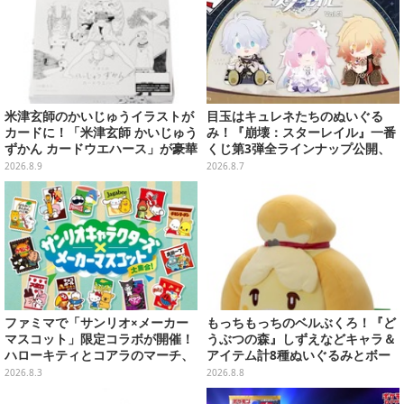
米津玄師のかいじゅうイラストが
目玉はキュレネたちのぬいぐる
カードに！「米津玄師 かいじゅう
み！『崩壊：スターレイル』一番
ずかん カードウエハース」が豪華
くじ第3弾全ラインナップ公開、
ラインナップ
美麗ビジュアルのアクリルボード
2026.8.9
2026.8.7
など用意
ファミマで「サンリオ×メーカー
もっちもっちのベルぶくろ！『ど
マスコット」限定コラボが開催！
うぶつの森』しずえなどキャラ＆
ハローキティとコアラのマーチ、
アイテム計8種ぬいぐるみとボー
ハンギョドンと出前坊やなど全26
ルチェーン付きマスコットが発売
2026.8.3
2026.8.8
キャラが夢の共演