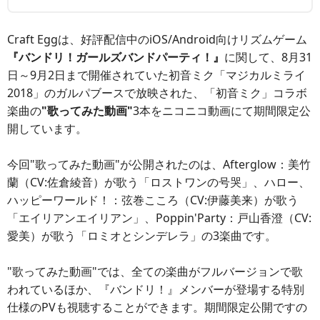
Craft Eggは、好評配信中のiOS/Android向けリズムゲーム
『バンドリ！ガールズバンドパーティ！』
に関して、8月31
日～9月2日まで開催されていた初音ミク「マジカルミライ
2018」のガルパブースで放映された、「初音ミク」コラボ
楽曲の
"歌ってみた動画"
3本をニコニコ動画にて期間限定公
開しています。
今回"歌ってみた動画"が公開されたのは、Afterglow：美竹
蘭（CV:佐倉綾音）が歌う「ロストワンの号哭」、ハロー、
ハッピーワールド！：弦巻こころ（CV:伊藤美来）が歌う
「エイリアンエイリアン」、Poppin'Party：戸山香澄（CV:
愛美）が歌う「ロミオとシンデレラ」の3楽曲です。
"歌ってみた動画"では、全ての楽曲がフルバージョンで歌
われているほか、『バンドリ！』メンバーが登場する特別
仕様のPVも視聴することができます。期間限定公開ですの