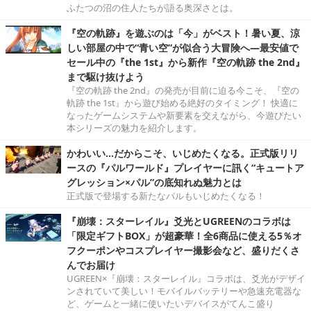
ふたつの沼の住人たちが語る奥深さとは。
『空の軌跡』を遊ぶのは「今」がベスト！暑い夏、涼
しい部屋の中で“青い空”が似合う大冒険へ―最安値で
セール中の『the 1st』から新作『空の軌跡 the 2nd』
まで駆け抜けよう
『空の軌跡 the 2nd』の発売が目前に迫る今こそ、『空の
軌跡 the 1st』から遊び始める絶好のタイミング！ 快適に
なったゲームシステムや新要素を交えながら、今遊びたい
本シリーズの魅力を紹介します。
かわいい…だからこそ、いじめたくなる。正式版リリ
ースの『パルワールド』プレイヤーに訊く“キュートア
グレッション×パル”の底知れぬ魅力とは
正式版で登場する新たなパルもいじめたくなる！
『崩壊：スターレイル』爻光とUGREENのコラボは
「限定ギフトBOX」が超豪華！全6商品に使える5％オ
フクーポンやコスプレイヤー撮影会など、盛りだくさ
んでお届け
UGREEN×『崩壊：スターレイル』コラボは、爻光がデザイ
ンされていて美しい！モバイルバッテリーや急速充電器な
ど、ゲームと一緒に使いたいデバイスがてんこ盛り