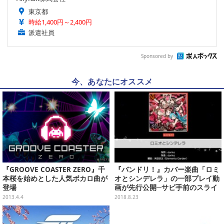
東京都
時給1,400円～2,400円
派遣社員
Sponsored by
今、あなたにオススメ
『GROOVE COASTER ZERO』千
『バンドリ！』カバー楽曲「ロミ
本桜を始めとした人気ボカロ曲が
オとシンデレラ」の一部プレイ動
登場
画が先行公開─サビ手前のスライ
ドが鬼門？
2013.4.4
2018.8.23