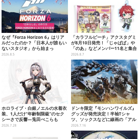
なぜ『Forza Horizon 6』はリア
「カラフルピーチ」アクスタグミ
ルだったのか？「日本人が誰もい
が8月10日発売！「じゃぱぱ」や
ないスタジオ」から始まっ
「のあ」などメンバー11名と集合
た、“生活感のある日本"の作り方
デザイン全15種、ボールチェーン
2026.8.5
2026.8.7
【CEDEC2026】
付きでアクセサリーにも
ホロライブ・白銀ノエルの水着衣
ドンキ限定『モンハンワイルズ』
装、1人だけ“年齢制限級”のセク
グッズが発売決定！半袖Tシャ
シーさで反響―兎田ぺこらも
ツ、ソックスなどに線画の「アル
「こ、こんなことが許されていい
シュベルド」「リオレウス」ら11
2026.7.28
2026.7.16
のか？」と興奮隠せず
体をデザイン