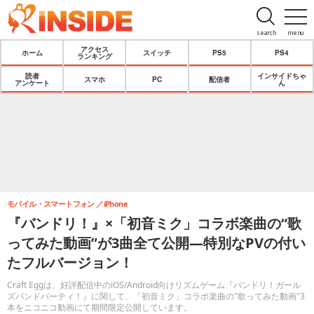
search
menu
アクセス
ホーム
スイッチ
PS5
PS4
ランキング
読者
インサイドちゃ
スマホ
PC
配信者
アンケート
ん
モバイル・スマートフォン
iPhone
『バンドリ！』×「初音ミク」コラボ楽曲の“歌
ってみた動画”が3曲全て公開―特別なPVの付い
たフルバージョン！
Craft Eggは、好評配信中のiOS/Android向けリズムゲーム『バンドリ！ガール
ズバンドパーティ！』に関して、「初音ミク」コラボ楽曲の"歌ってみた動画"3
本をニコニコ動画にて期間限定公開しています。