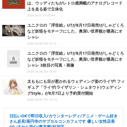
は、ウッディたちがレトロ感満載のアナログレコード
上を走る姿で立体化
2026.08.07 Fri 03:40
ユニクロの「浮世絵」UTが8月17日発売!がしゃどくろ
など妖怪をモチーフにした、奥深い世界観が最高にオ
シャレ
2026.08.08 Sat 15:10
ユニクロの「浮世絵」UTが8月17日発売!がしゃどくろ
など妖怪をモチーフにした、奥深い世界観が最高にオ
シャレ 3枚目の写真・画像
2026.08.08 Sat 15:10
太ももにも目が惹かれるウェディング姿のライザ! フィ
ギュア「ライザ(ライザリン・シュタウト)ウェディン
グStyle」が8月7日より予約受付開始
2026.08.06 Thu 10:15
日払いOKで即日収入/カウンターレディ/アニメ・ゲーム好き
さん必見!高円寺のサブカルコンカフェです 優しい女性店長
がいるから安心/東京都/杉並区