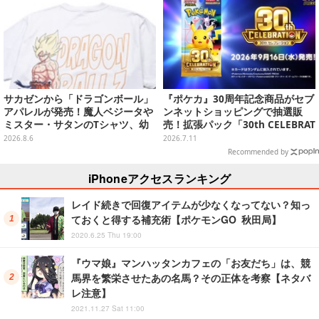
サカゼンから「ドラゴンボール」
『ポケカ』30周年記念商品がセブ
アパレルが発売！魔人ベジータや
ンネットショッピングで抽選販
ミスター・サタンのTシャツ、幼
売！拡張パック「30th CELEBRAT
少期悟空のパーカーなど幅広いデ
ION」と「エーフィ・ブラッキー
2026.8.6
2026.7.11
ザイン
セット」が対象
Recommended by
iPhoneアクセスランキング
レイド続きで回復アイテムが少なくなってない？知っ
ておくと得する補充術【ポケモンGO 秋田局】
2020.6.25 Thu 19:00
『ウマ娘』マンハッタンカフェの「お友だち」は、競
馬界を繁栄させたあの名馬？その正体を考察【ネタバ
レ注意】
2021.11.27 Sat 11:00