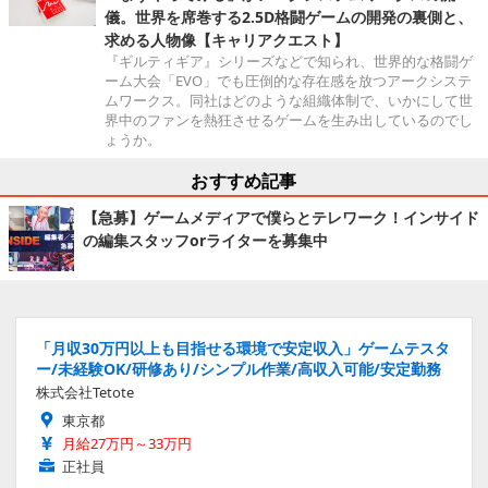
儀。世界を席巻する2.5D格闘ゲームの開発の裏側と、
求める人物像【キャリアクエスト】
『ギルティギア』シリーズなどで知られ、世界的な格闘ゲ
ーム大会「EVO」でも圧倒的な存在感を放つアークシステ
ムワークス。同社はどのような組織体制で、いかにして世
界中のファンを熱狂させるゲームを生み出しているのでし
ょうか。
おすすめ記事
【急募】ゲームメディアで僕らとテレワーク！インサイド
の編集スタッフorライターを募集中
「月収30万円以上も目指せる環境で安定収入」ゲームテスタ
ー/未経験OK/研修あり/シンプル作業/高収入可能/安定勤務
株式会社Tetote
東京都
月給27万円～33万円
正社員