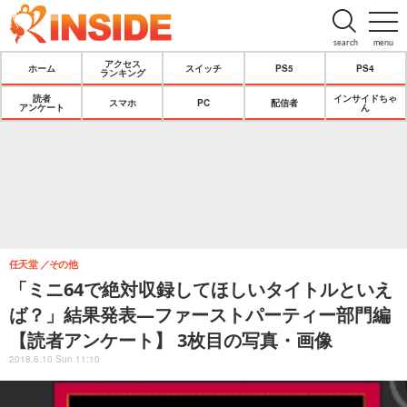
search
menu
アクセス
ホーム
スイッチ
PS5
PS4
ランキング
読者
インサイドちゃ
スマホ
PC
配信者
アンケート
ん
任天堂
その他
「ミニ64で絶対収録してほしいタイトルといえ
ば？」結果発表―ファーストパーティー部門編
【読者アンケート】 3枚目の写真・画像
2018.6.10 Sun 11:10