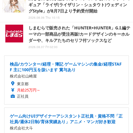
ギュア「ライザ(ライザリン・シュタウト)ウェディン
グStyle」が8月7日より予約受付開始
2026.08.06 Thu 10:15
しまむらで販売された「HUNTER×HUNTER」G.I.編テ
ーマの一部商品が受注再販!カードデザインのキーホル
ダーや、キルアたちのセリフ付ソックスなど
2026.08.07 Fri 02:00
検品/カウンター/経理・簿記 ゲームマシンの集金/経理STAF
F 主に100円玉を扱います 賞与あり
株式会社山崎屋
東京都
月給25万円～
正社員
ゲーム向けUIデザイナーアシスタント正社員・資格不問「正
社員/週休2日制/育休実績あり」アニメ・マンガ好き歓迎
株式会社大斗