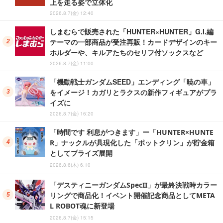
上を走る姿で立体化
2026.8.7(金) 12:40
しまむらで販売された「HUNTER×HUNTER」G.I.編
テーマの一部商品が受注再販！カードデザインのキー
ホルダーや、キルアたちのセリフ付ソックスなど
2026.8.7(金) 11:00
「機動戦士ガンダムSEED」エンディング「暁の車」
をイメージ！カガリとラクスの新作フィギュアがプラ
イズに
2026.8.7(金) 16:20
「時間です 利息がつきます」ー「HUNTER×HUNTE
R」ナックルが具現化した「ポットクリン」が貯金箱
としてプライズ展開
2026.8.6(木) 6:10
「デスティニーガンダムSpecII」が最終決戦時カラー
リングで商品化！イベント開催記念商品としてMETA
L ROBOT魂に新登場
2026.8.7(金) 15:15