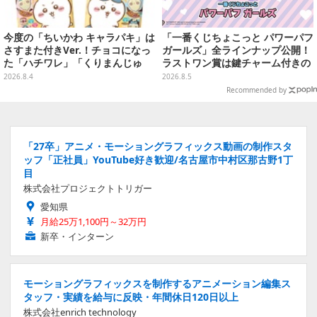
今度の「ちいかわ キャラパキ」は
「一番くじちょこっと パワーパフ
さすまた付きVer.！チョコになっ
ガールズ」全ラインナップ公開！
た「ハチワレ」「くりまんじゅ
ラストワン賞は鍵チャーム付きの
う」たちも可愛い全8種
シール帳スペシャルセットを用意
2026.8.4
2026.8.5
Recommended by
「27卒」アニメ・モーショングラフィックス動画の制作スタ
ッフ「正社員」YouTube好き歓迎/名古屋市中村区那古野1丁
目
株式会社プロジェクトトリガー
愛知県
月給25万1,100円～32万円
新卒・インターン
モーショングラフィックスを制作するアニメーション編集ス
タッフ・実績を給与に反映・年間休日120日以上
株式会社enrich technology