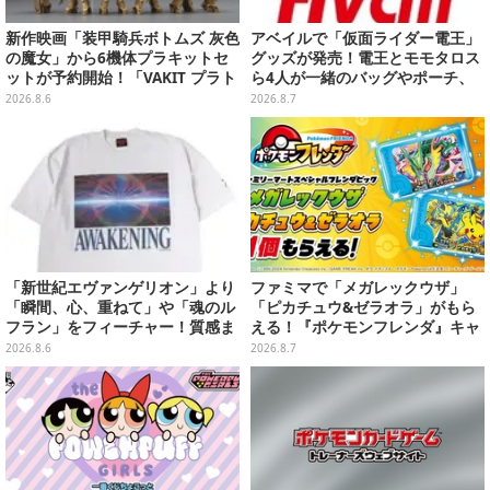
新作映画「装甲騎兵ボトムズ 灰色
アベイルで「仮面ライダー電王」
の魔女」から6機体プラキットセ
グッズが発売！電王とモモタロス
ットが予約開始！「VAKIT プラト
ら4人が一緒のバッグやポーチ、
ーン」第1弾、各部関節可動仕様
収納ボックスも
2026.8.6
2026.8.7
「新世紀エヴァンゲリオン」より
ファミマで「メガレックウザ」
「瞬間、心、重ねて」や「魂のル
「ピカチュウ&ゼラオラ」がもら
フラン」をフィーチャー！質感ま
える！『ポケモンフレンダ』キャ
でこだわった高級Tシャツが8月7
ンペーンが8月11日開始
2026.8.6
2026.8.7
日発売