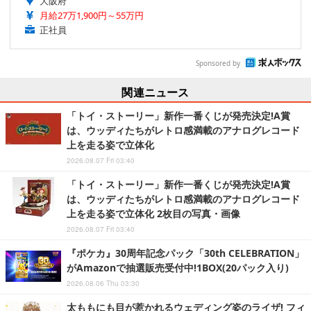
大阪府
月給27万1,900円～55万円
正社員
Sponsored by
関連ニュース
「トイ・ストーリー」新作一番くじが発売決定!A賞
は、ウッディたちがレトロ感満載のアナログレコード
上を走る姿で立体化
2026.08.07 Fri 03:40
「トイ・ストーリー」新作一番くじが発売決定!A賞
は、ウッディたちがレトロ感満載のアナログレコード
上を走る姿で立体化 2枚目の写真・画像
2026.08.07 Fri 03:40
『ポケカ』30周年記念パック「30th CELEBRATION」
がAmazonで抽選販売受付中!1BOX(20パック入り)
2026.08.06 Thu 03:30
太ももにも目が惹かれるウェディング姿のライザ! フィ