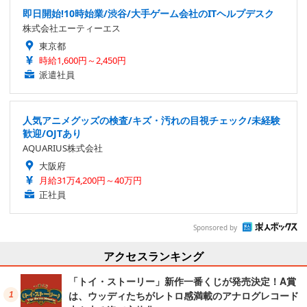
即日開始!10時始業/渋谷/大手ゲーム会社のITヘルプデスク
株式会社エーティーエス
東京都
時給1,600円～2,450円
派遣社員
人気アニメグッズの検査/キズ・汚れの目視チェック/未経験
歓迎/OJTあり
AQUARIUS株式会社
大阪府
月給31万4,200円～40万円
正社員
Sponsored by
アクセスランキング
「トイ・ストーリー」新作一番くじが発売決定！A賞
は、ウッディたちがレトロ感満載のアナログレコード