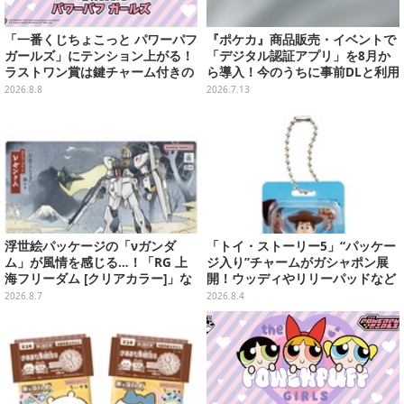
「一番くじちょこっと パワーパフ
『ポケカ』商品販売・イベントで
ガールズ」にテンション上がる！
「デジタル認証アプリ」を8月か
ラストワン賞は鍵チャーム付きの
ら導入！今のうちに事前DLと利用
シール帳スペシャルセット
登録をお願い
2026.8.8
2026.7.13
浮世絵パッケージの「νガンダ
「トイ・ストーリー5」“パッケー
ム」が風情を感じる…！「RG 上
ジ入り”チャームがガシャポン展
海フリーダム [クリアカラー]」な
開！ウッディやリリーパッドなど
どガンプラ2商品が8月順次発売
全5種、裏面はキャラクターごと
2026.8.7
2026.8.4
に異なるデザイン