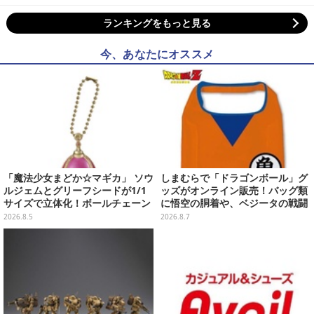
ランキングをもっと見る
今、あなたにオススメ
「魔法少女まどか☆マギカ」 ソウ
しまむらで「ドラゴンボール」グ
ルジェムとグリーフシードが1/1
ッズがオンライン販売！バッグ類
サイズで立体化！ボールチェーン
に悟空の胴着や、ベジータの戦闘
を外せばフィギュアとして飾れる
服を大胆デザイン
2026.8.5
2026.8.7
ガシャポン全6種