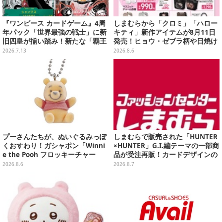
『ワンピース カードゲーム』4周
しまむらから「クロミ」「ハロー
年パック「世界最強の戦士」に新
キティ」新作アイテムが8月11日
旧四皇が揃い踏み！新たな「覇王
発売！ヒョウ・ゼブラ柄や日焼け
色SP」のゾロ、ヤマトなど28枚も
デザインの可愛い雑貨・アパレル
2026.7.13
2026.8.6
の新カード一挙公開
など多数
プーさんたちが、ぬいぐるみっぽ
しまむらで販売された「HUNTER
くおすわり！ガシャポン「Winni
×HUNTER」G.I.編テーマの一部商
e the Pooh フロッキーチャー
品が受注再販！カードデザインの
ム」ふわふわでどれも可愛い全4
キーホルダーや、キルアたちのセ
2026.8.6
2026.8.7
種
リフ付ソックスなど