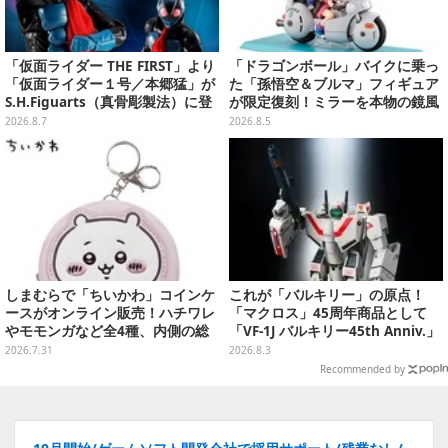
「仮面ライダー THE FIRST」より
「ドラゴンボール」バイクに乗っ
「仮面ライダー１号／本郷猛」が
た「孫悟空＆ブルマ」フィギュア
S.H.Figuarts（真骨彫製法）に登
が限定復刻！ミラーを本物の鏡風
場！8月18日より予約受付開始
や、ブルマの目元が映りこむ描写
2026.8.7
2026.8.5
にできるステッカーを収録
しまむらで「ちいかわ」コインケ
これが「バルキリー」の原点！
ースがオンライン販売！ハチワレ
「マクロス」45周年商品として
やモモンガなど全4種、内側の総
「VF-1J バルキリー45th Anniv.」
柄デザインも注目
が予約開始
2026.7.31
2026.8.3
Recommended by