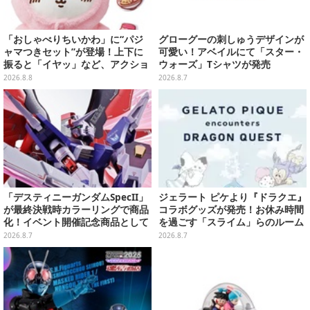
「おしゃべりちいかわ」に“パジ
グローグーの刺しゅうデザインが
ャマつきセット”が登場！上下に
可愛い！アベイルにて「スター・
振ると「イヤッ」など、アクショ
ウォーズ」Tシャツが発売
ンに応じて喋ってくれる
2026.8.8
2026.8.7
「デスティニーガンダムSpecII」
ジェラート ピケより『ドラクエ』
が最終決戦時カラーリングで商品
コラボグッズが発売！お休み時間
化！イベント開催記念商品として
を過ごす「スライム」らのルーム
METAL ROBOT魂に新登場
ウェア、雑貨など多数ラインナッ
2026.8.7
2026.8.7
プ