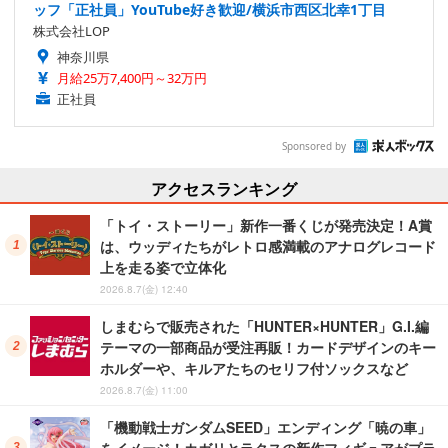
ッフ「正社員」YouTube好き歓迎/横浜市西区北幸1丁目
株式会社LOP
神奈川県
月給25万7,400円～32万円
正社員
Sponsored by
アクセスランキング
「トイ・ストーリー」新作一番くじが発売決定！A賞
は、ウッディたちがレトロ感満載のアナログレコード
上を走る姿で立体化
2026.8.7(金) 12:40
しまむらで販売された「HUNTER×HUNTER」G.I.編
テーマの一部商品が受注再販！カードデザインのキー
ホルダーや、キルアたちのセリフ付ソックスなど
2026.8.7(金) 11:00
「機動戦士ガンダムSEED」エンディング「暁の車」
をイメージ！カガリとラクスの新作フィギュアがプラ