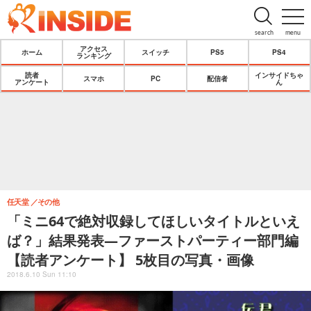
search
menu
アクセス
ホーム
スイッチ
PS5
PS4
ランキング
読者
インサイドちゃ
スマホ
PC
配信者
アンケート
ん
任天堂
その他
「ミニ64で絶対収録してほしいタイトルといえ
ば？」結果発表―ファーストパーティー部門編
【読者アンケート】 5枚目の写真・画像
2018.6.10 Sun 11:10