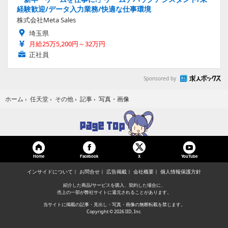
経験歓迎/データ入力業務/快適な仕事環境
株式会社Meta Sales
埼玉県
月給25万5,200円～32万円
正社員
Sponsored by
写真・画像
ホーム
›
任天堂
›
その他
›
記事
›
Home
Facebook
YouTube
X
インサイドについて
お問合せ
広告掲載
会社概要
個人情報保護方針
紹介した商品/サービスを購入、契約した場合に、
売上の一部が弊社サイトに還元されることがあります。
当サイトに掲載の記事・見出し・写真・画像の無断転載を禁じます。
Copyright © 2026 IID, Inc.