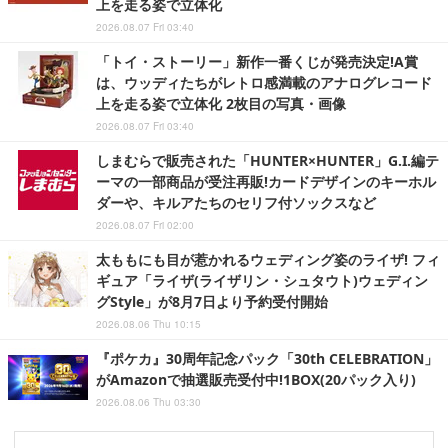
上を走る姿で立体化
2026.08.07 Fri 03:40
「トイ・ストーリー」新作一番くじが発売決定!A賞
は、ウッディたちがレトロ感満載のアナログレコード
上を走る姿で立体化 2枚目の写真・画像
2026.08.07 Fri 03:40
しまむらで販売された「HUNTER×HUNTER」G.I.編テ
ーマの一部商品が受注再販!カードデザインのキーホル
ダーや、キルアたちのセリフ付ソックスなど
2026.08.07 Fri 02:00
太ももにも目が惹かれるウェディング姿のライザ! フィ
ギュア「ライザ(ライザリン・シュタウト)ウェディン
グStyle」が8月7日より予約受付開始
2026.08.06 Thu 10:15
『ポケカ』30周年記念パック「30th CELEBRATION」
がAmazonで抽選販売受付中!1BOX(20パック入り)
2026.08.06 Thu 03:30