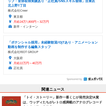
ッフ・育休取得実績あり「正社員/SNSスキル習得」台東区
北上野1丁目
株式会社Creer
東京都
月給24万1,800円～32万円
新卒・インターン
「ポテンシャル採用」未経験歓迎/OJTあり・アニメーション
動画を制作する編集スタッフ
株式会社RIOT GROUP
大阪府
月給22万円～40万円
正社員
Sponsored by
関連ニュース
「トイ・ストーリー」新作一番くじが発売決定!A賞
は、ウッディたちがレトロ感満載のアナログレコード