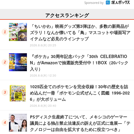
Sponsored by
アクセスランキング
「ちいかわ」映画グッズ第3弾ほか、多数の新商品が
ズラリ！なんか懐いてる「鳥」マスコットや場面写ア
イテムなど必見のラインナップ
2026.8.6(木) 20:25
『ポケカ』30周年記念パック「30th CELEBRATIO
N」がAmazonで抽選販売受付中！1BOX（20パック
入り）
2026.8.6(木) 12:30
1025匹全てのポケモンを完全収録！30年の歴史を詰
め込んだ一冊「ポケモン公式ぜんこく図鑑 1996-202
6」が大ボリューム
2026.8.6(木) 20:40
PSディスク生産終了について、メキシコのゲーマー
議員による独占禁止法違反の訴えが正式に進展―「テ
クノロジーは自由を拡大するために役立つべき」