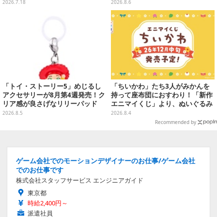
流れる「とびだすピカチュウ ポテ
オシャレ
2026.7.18
2026.8.6
トタイマー」など当たる
「トイ・ストーリー5」めじるし
「ちいかわ」たち3人がみかんを
アクセサリーが8月第4週発売！ク
持って座布団におすわり！「新作
リア感が良さげなリリーパッド
エニマイくじ」より、ぬいぐるみ
や、ジェシーなど全5種ラインナ
画像が初公開
2026.8.5
2026.8.4
ップ
Recommended by
ゲーム会社でのモーションデザイナーのお仕事/ゲーム会社
でのお仕事です
株式会社スタッフサービス エンジニアガイド
東京都
時給2,400円～
派遣社員