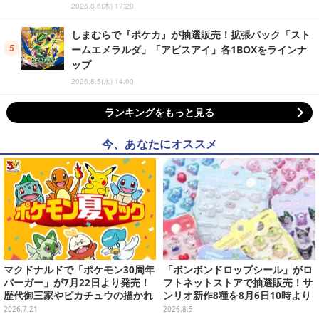
2026.8.6(木) 17:20
しまむらで『ポケカ』が抽選販売！拡張パック「スト
ームエメラルダ」「アビスアイ」各1BOXをラインナ
ップ
2026.8.5(水) 14:00
ランキングをもっと見る
今、あなたにオススメ
マクドナルドで「ポケモン30周年
「ボンボンドロップシール」がロ
バーガー」が7月22日より発売！
フトネットストアで抽選販売！サ
歴代御三家やピカチュウの描かれ
ンリオ新作8種を8月6日10時より
たオリジナルパッケージが可愛い
受付開始
2026.7.21
2026.8.5