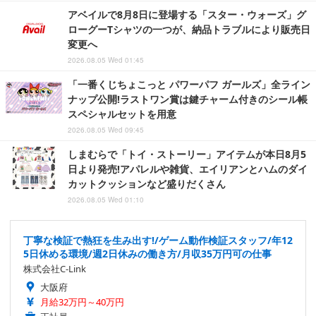
アベイルで8月8日に登場する「スター・ウォーズ」グ
ローグーTシャツの一つが、納品トラブルにより販売日
変更へ
2026.08.05 Wed 01:45
「一番くじちょこっと パワーパフ ガールズ」全ライン
ナップ公開!ラストワン賞は鍵チャーム付きのシール帳
スペシャルセットを用意
2026.08.05 Wed 09:45
しまむらで「トイ・ストーリー」アイテムが本日8月5
日より発売!アパレルや雑貨、エイリアンとハムのダイ
カットクッションなど盛りだくさん
2026.08.05 Wed 01:10
丁寧な検証で熱狂を生み出す!/ゲーム動作検証スタッフ/年12
5日休める環境/週2日休みの働き方/月収35万円可の仕事
株式会社C-Link
大阪府
月給32万円～40万円