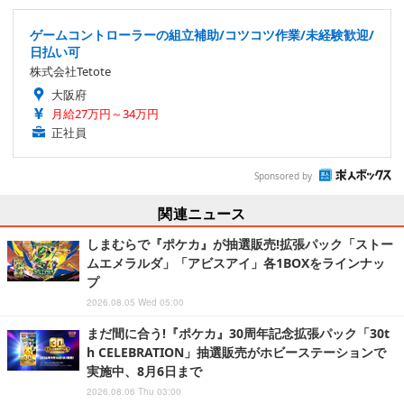
ゲームコントローラーの組立補助/コツコツ作業/未経験歓迎/
日払い可
株式会社Tetote
大阪府
月給27万円～34万円
正社員
Sponsored by
関連ニュース
しまむらで『ポケカ』が抽選販売!拡張パック「ストー
ムエメラルダ」「アビスアイ」各1BOXをラインナッ
プ
2026.08.05 Wed 05:00
まだ間に合う!『ポケカ』30周年記念拡張パック「30t
h CELEBRATION」抽選販売がホビーステーションで
実施中、8月6日まで
2026.08.06 Thu 03:00