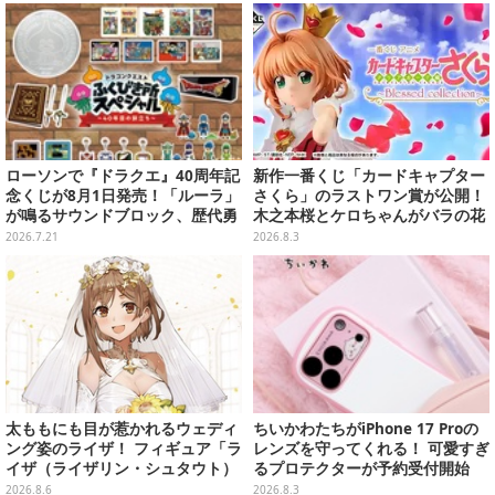
ローソンで『ドラクエ』40周年記
新作一番くじ「カードキャプター
念くじが8月1日発売！「ルーラ」
さくら」のラストワン賞が公開！
が鳴るサウンドブロック、歴代勇
木之本桜とケロちゃんがバラの花
者＆スライムのフィギュアなど、
びらに包まれている姿で立体化
2026.7.21
2026.8.3
シリーズを振り返る景品盛りだく
さん
太ももにも目が惹かれるウェディ
ちいかわたちがiPhone 17 Proの
ング姿のライザ！ フィギュア「ラ
レンズを守ってくれる！ 可愛すぎ
イザ（ライザリン・シュタウト）
るプロテクターが予約受付開始
ウェディングStyle」が8月7日よ
2026.8.6
2026.8.3