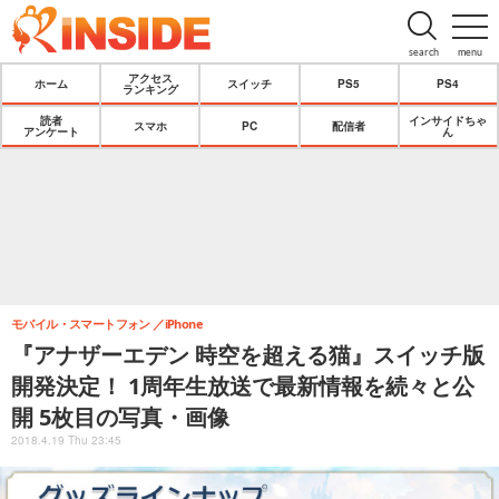
search
menu
アクセス
ホーム
スイッチ
PS5
PS4
ランキング
読者
インサイドちゃ
スマホ
PC
配信者
アンケート
ん
モバイル・スマートフォン
iPhone
『アナザーエデン 時空を超える猫』スイッチ版
開発決定！ 1周年生放送で最新情報を続々と公
開 5枚目の写真・画像
2018.4.19 Thu 23:45