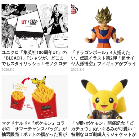
り予約受付開始
ユニクロ「集英社100周年UT」の
「ドラゴンボール」4人揃えた
「BLEACH」Tシャツが、どこま
い、伝説イラスト第2弾「超サイ
でもスタイリッシュ！モノクロデ
ヤ人孫悟空」フィギュアがプライ
ザインもクール
ズ展開！ビッグサイズの「筋斗
2026.8.2
2026.8.4
雲」エアぐるみも
マクドナルド×『ポケモン』コラ
「N響×ポケモン」開催記念「ピ
ボの「サマーチャンスバッグ」が
カチュウ」ぬいぐるみが可愛い！
抽選販売！ポテトの揚がった音が
特別なロゴ刺繍入りジャケットが