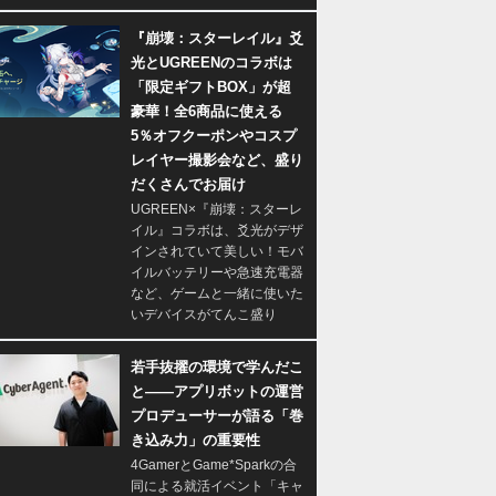
『崩壊：スターレイル』爻
光とUGREENのコラボは
「限定ギフトBOX」が超
豪華！全6商品に使える
5％オフクーポンやコスプ
レイヤー撮影会など、盛り
だくさんでお届け
UGREEN×『崩壊：スターレ
イル』コラボは、爻光がデザ
インされていて美しい！モバ
イルバッテリーや急速充電器
など、ゲームと一緒に使いた
いデバイスがてんこ盛り
若手抜擢の環境で学んだこ
と――アプリボットの運営
プロデューサーが語る「巻
き込み力」の重要性
4GamerとGame*Sparkの合
同による就活イベント「キャ