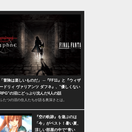
「冒険は楽しいものだ」 ─『FF11』と『ウィザ
ードリィ ヴァリアンツ ダフネ』、"優しくない
RPG"の沼にどっぷり沈んだ4人の話
ふたつの沼の住人たちが語る奥深さとは。
『空の軌跡』を遊ぶのは
「今」がベスト！暑い夏、
涼しい部屋の中で“青い