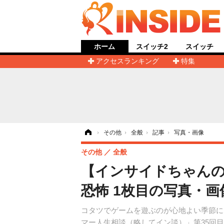
ホーム
スイッチ2
スイッチ
アクセスランキング
特集
ホーム
›
その他
›
全般
›
記事
›
写真・画像
その他
全般
【インサイドちゃんの
恐怖 1枚目の写真・画
コタツでゲームを遊ぶのが心地よい季節に
マー人生相談（略してイン談）」第35回