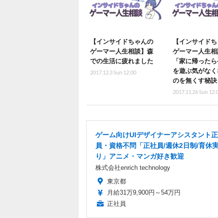
【インサイドちゃんの
【インサイドち
ゲーマー人生相談】森
ゲーマー人生相
での生活に疲れました
「家に帰ったら
を遊ぶ気がなく
2017.12.3 Sun 12:00
のを無くす秘訣
2017.11.26 Sun 12:
ゲーム向けUIデザイナーアシスタント
員・資格不問「正社員/週休2日制/育休
り」アニメ・マンガ好き歓迎
株式会社enrich technology
東京都
月給31万9,900円～54万円
正社員