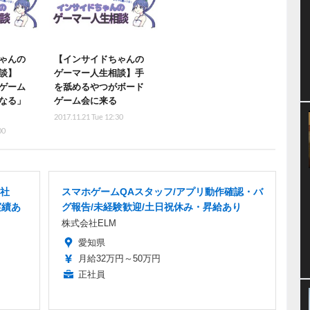
ゃんの
【インサイドちゃんの
談】
ゲーマー人生相談】手
ゲーム
を舐めるやつがボード
なる」
ゲーム会に来る
2017.11.21 Tue 12:30
00
正社
スマホゲームQAスタッフ/アプリ動作確認・バ
実績あ
グ報告/未経験歓迎/土日祝休み・昇給あり
株式会社ELM
愛知県
月給32万円～50万円
正社員