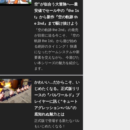
空”が似合う大冒険へ―最
安値でセール中の『the 1s
t』から新作『空の軌跡 th
e 2nd』まで駆け抜けよう
『空の軌跡 the 2nd』の発売
が目前に迫る今こそ、『空の
軌跡 the 1st』から遊び始め
る絶好のタイミング！ 快適
になったゲームシステムや新
要素を交えながら、今遊びた
い本シリーズの魅力を紹介し
ます。
かわいい…だからこそ、い
じめたくなる。正式版リリ
ースの『パルワールド』プ
レイヤーに訊く“キュート
アグレッション×パル”の
底知れぬ魅力とは
正式版で登場する新たなパル
もいじめたくなる！