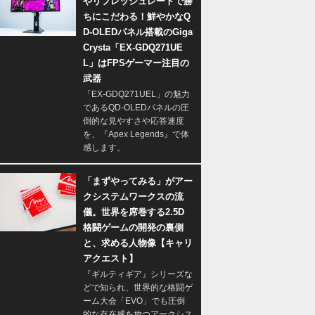
やリフレッシュレートで勝
ちにこだわる！鮮やかなQ
D-OLEDパネル搭載のGiga
Crysta「EX-GDQ271UE
L」はFPSゲーマー注目の
武器
「EX-GDQ271UEL」の魅力
であるQD-OLEDパネルの圧
倒的な見やすさや応答速度
を、『Apex Legends』で体
感します。
「まずやってみる」がアー
クシステムワークスの流
儀。世界を席巻する2.5D
格闘ゲームの開発の裏側
と、求める人物像【キャリ
アクエスト】
『ギルティギア』シリーズな
どで知られ、世界的な格闘ゲ
ーム大会「EVO」でも圧倒
的な存在感を放つアークシス