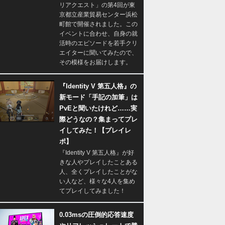
リアクエスト」の第4回が東
京都立産業貿易センター浜松
町館で開催されました。この
イベントに合わせ、自身の就
活時のエピソードを若手クリ
エイターに聞いてみたので、
その模様をお届けします。
『Identity V 第五人格』の
新モード「手記の加筆」は
PvEと聞いたけれど……実
際どうなの？集まってプレ
イしてみた！【プレイレ
ポ】
『Identity V 第五人格』が好
きな人やプレイしたことある
人、全くプレイしたことがな
い人など、様々な4人を集め
てプレイしてみました！
0.03msの圧倒的応答速度