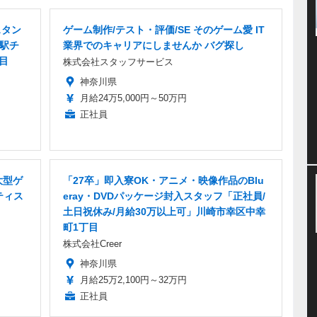
スタン
ゲーム制作/テスト・評価/SE そのゲーム愛 IT
・駅チ
業界でのキャリアにしませんか バグ探し
目
株式会社スタッフサービス
神奈川県
月給24万5,000円～50万円
正社員
大型ゲ
「27卒」即入寮OK・アニメ・映像作品のBlu
ティス
eray・DVDパッケージ封入スタッフ「正社員/
土日祝休み/月給30万以上可」川崎市幸区中幸
町1丁目
株式会社Creer
神奈川県
月給25万2,100円～32万円
正社員