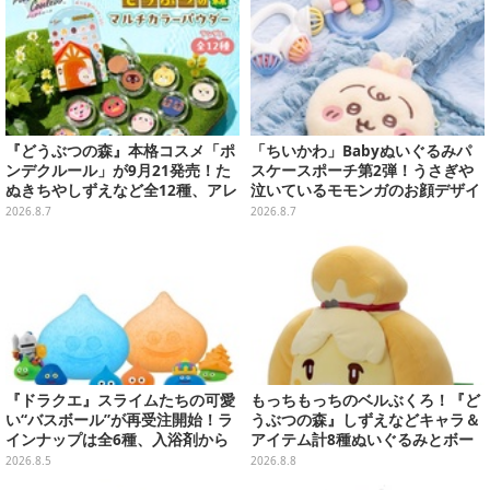
『どうぶつの森』本格コスメ「ポ
「ちいかわ」Babyぬいぐるみパ
ンデクルール」が9月21発売！た
スケースポーチ第2弾！うさぎや
ぬきちやしずえなど全12種、アレ
泣いているモモンガのお顔デザイ
ンジできるリアクションシールも
ン全4種が8月下旬プライズ展開
2026.8.7
2026.8.7
付属
『ドラクエ』スライムたちの可愛
もっちもっちのベルぶくろ！『ど
い“バスボール”が再受注開始！ラ
うぶつの森』しずえなどキャラ＆
インナップは全6種、入浴剤から
アイテム計8種ぬいぐるみとボー
モンスターのフィギュアが出てく
ルチェーン付きマスコットが発売
2026.8.5
2026.8.8
る