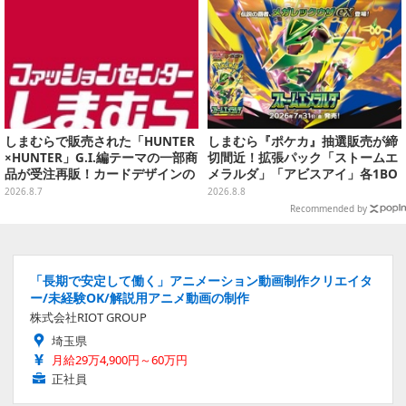
しまむらで販売された「HUNTER
しまむら『ポケカ』抽選販売が締
×HUNTER」G.I.編テーマの一部商
切間近！拡張パック「ストームエ
品が受注再販！カードデザインの
メラルダ」「アビスアイ」各1BO
キーホルダーや、キルアたちのセ
Xをラインナップ
2026.8.7
2026.8.8
リフ付ソックスなど
Recommended by
「長期で安定して働く」アニメーション動画制作クリエイタ
ー/未経験OK/解説用アニメ動画の制作
株式会社RIOT GROUP
埼玉県
月給29万4,900円～60万円
正社員