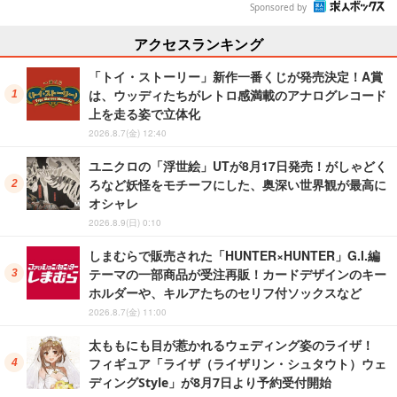
Sponsored by
アクセスランキング
「トイ・ストーリー」新作一番くじが発売決定！A賞
は、ウッディたちがレトロ感満載のアナログレコード
上を走る姿で立体化
2026.8.7(金) 12:40
ユニクロの「浮世絵」UTが8月17日発売！がしゃどく
ろなど妖怪をモチーフにした、奥深い世界観が最高に
オシャレ
2026.8.9(日) 0:10
しまむらで販売された「HUNTER×HUNTER」G.I.編
テーマの一部商品が受注再販！カードデザインのキー
ホルダーや、キルアたちのセリフ付ソックスなど
2026.8.7(金) 11:00
太ももにも目が惹かれるウェディング姿のライザ！
フィギュア「ライザ（ライザリン・シュタウト）ウェ
ディングStyle」が8月7日より予約受付開始