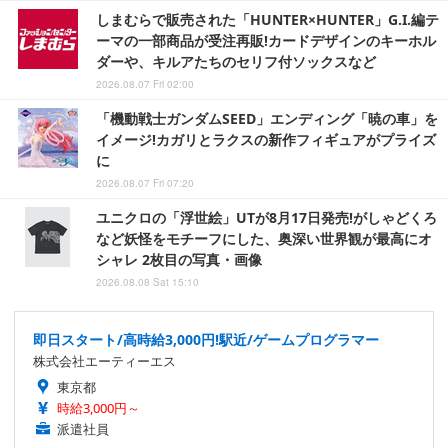
しまむらで販売された「HUNTER×HUNTER」G.I.編テ
ーマの一部商品が受注再販!カードデザインのキーホル
ダーや、キルアたちのセリフ付ソックスなど
2026.08.07 Fri 02:00
「機動戦士ガンダムSEED」エンディング「暁の車」を
イメージ!カガリとラクスの新作フィギュアがプライズ
に
2026.08.07 Fri 07:20
ユニクロの「浮世絵」UTが8月17日発売!がしゃどくろ
など妖怪をモチーフにした、奥深い世界観が最高にオ
シャレ 2枚目の写真・画像
2026.08.08 Sat 15:10
即日スタート/高時給3,000円!駅近/ゲームプログラマー
株式会社エーティーエス
東京都
時給3,000円～
派遣社員