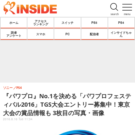
search
menu
アクセス
ホーム
スイッチ
PS5
PS4
ランキング
読者
インサイドちゃ
スマホ
PC
配信者
アンケート
ん
ソニー
PS4
『パワプロ』No.1を決める「パワプロフェステ
ィバル2016」TGS大会エントリー募集中！東京
大会の賞品情報も 3枚目の写真・画像
2016.8.16 Tue 11:34