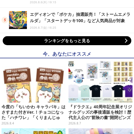
2026.8.6(木) 19:15
エディオンで「ポケカ」抽選販売！「ストームエメラ
ルダ」「スタートデッキ100」など人気商品が対象
2026.8.7(金) 16:25
ランキングをもっと見る
今、あなたにオススメ
今度の「ちいかわ キャラパキ」は
『ドラクエ』40周年記念展オリジ
さすまた付きVer.！チョコになっ
ナルグッズの事後通販を検討！歴
た「ハチワレ」「くりまんじゅ
代主人公の“冒険の書”開閉ピンズ
う」たちも可愛い全8種
をはじめ、ユニークなＴシャツや
2026.8.4
2026.8.7
雑貨など