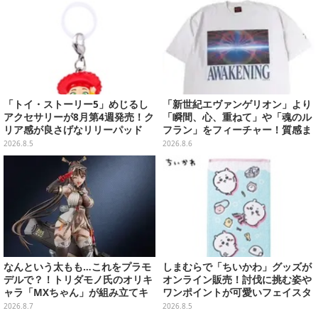
「トイ・ストーリー5」めじるし
「新世紀エヴァンゲリオン」より
アクセサリーが8月第4週発売！ク
「瞬間、心、重ねて」や「魂のル
リア感が良さげなリリーパッド
フラン」をフィーチャー！質感ま
や、ジェシーなど全5種ラインナ
でこだわった高級Tシャツが8月7
2026.8.5
2026.8.6
ップ
日発売
なんという太もも…これをプラモ
しまむらで「ちいかわ」グッズが
デルで？！トリダモノ氏のオリキ
オンライン販売！討伐に挑む姿や
ャラ「MXちゃん」が組み立てキ
ワンポイントが可愛いフェイスタ
ット化―持ってるケースはレール
オル、バスマットなど全14種
2026.8.7
2026.8.5
ガンに変形