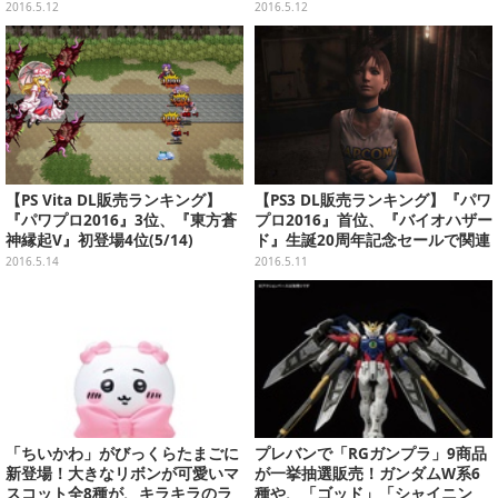
本ほか(5/2～5/8)
（5/11）
2016.5.12
2016.5.12
【PS Vita DL販売ランキング】
【PS3 DL販売ランキング】『パワ
『パワプロ2016』3位、『東方蒼
プロ2016』首位、『バイオハザー
神縁起V』初登場4位(5/14)
ド』生誕20周年記念セールで関連
作品が多数ランクイン（5/10）
2016.5.14
2016.5.11
「ちいかわ」がびっくらたまごに
プレバンで「RGガンプラ」9商品
新登場！大きなリボンが可愛いマ
が一挙抽選販売！ガンダムW系6
スコット全8種が、キラキラのラ
種や、「ゴッド」「シャイニン