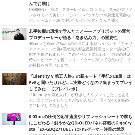
んでお届け
UGREEN×『崩壊：スターレイル』コラボは、爻光がデザイ
ンされていて美しい！モバイルバッテリーや急速充電器な
ど、ゲームと一緒に使いたいデバイスがてんこ盛り
若手抜擢の環境で学んだこと――アプリボットの運営
プロデューサーが語る「巻き込み力」の重要性
4GamerとGame*Sparkの合同による就活イベント「キャリ
アクエスト」の第4回が東京都立産業貿易センター浜松町
館で開催されました。このイベントに合わせ、自身の就活
時のエピソードを若手クリエイターに聞いてみたので、そ
の模様をお届けします。
『Identity V 第五人格』の新モード「手記の加筆」は
PvEと聞いたけれど……実際どうなの？集まってプレイ
してみた！【プレイレポ】
『Identity V 第五人格』が好きな人やプレイしたことある
人、全くプレイしたことがない人など、様々な4人を集め
てプレイしてみました！
0.03msの圧倒的応答速度やリフレッシュレートで勝ち
にこだわる！鮮やかなQD-OLEDパネル搭載のGigaCry
sta「EX-GDQ271UEL」はFPSゲーマー注目の武器