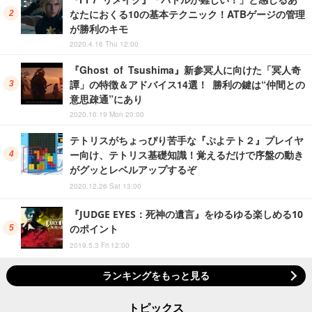
なたにおくる10の基本テクニック！ATBゲージの管理
が勝利のキモ
2020.4.16 Thu 12:00
『Ghost of Tsushima』新参冥人に向けた「冥人奇
譚」の特徴＆アドバイス14選！ 勝利の鍵は“仲間との
意思疎通”にあり
2020.10.19 Mon 20:00
テトリスがちょっぴり苦手な『ぷよテト２』プレイヤ
ー向け、テトリス基礎知識！覚えるだけで序盤の動き
がグッとレベルアップするぞ
2020.12.26 Sat 13:00
『JUDGE EYES：死神の遺言』をゆるゆる楽しめる10
のポイント
2019.5.3 Fri 12:00
ランキングをもっと見る
トピックス