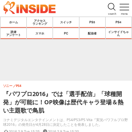
search
menu
アクセス
ホーム
スイッチ
PS5
PS4
ランキング
読者
インサイドちゃ
スマホ
PC
配信者
アンケート
ん
ソニー
PS4
『パワプロ2016』では「選手配信」「球種開
発」が可能に！OP映像は歴代キャラ登場＆熱
い主題歌で鳥肌
コナミデジタルエンタテインメントは、PS4/PS3/PS Vita『実況パワフルプロ野
球2016』の発売日が4月28日に決定したことを発表しました。
2016.2.9 Tue 15:25
2016.2.9 Tue 15:20