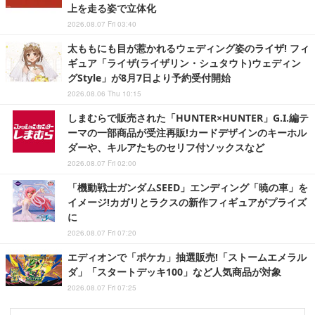
上を走る姿で立体化
2026.08.07 Fri 03:40
太ももにも目が惹かれるウェディング姿のライザ! フィ
ギュア「ライザ(ライザリン・シュタウト)ウェディン
グStyle」が8月7日より予約受付開始
2026.08.06 Thu 10:15
しまむらで販売された「HUNTER×HUNTER」G.I.編テ
ーマの一部商品が受注再販!カードデザインのキーホル
ダーや、キルアたちのセリフ付ソックスなど
2026.08.07 Fri 02:00
「機動戦士ガンダムSEED」エンディング「暁の車」を
イメージ!カガリとラクスの新作フィギュアがプライズ
に
2026.08.07 Fri 07:20
エディオンで「ポケカ」抽選販売!「ストームエメラル
ダ」「スタートデッキ100」など人気商品が対象
2026.08.07 Fri 07:25