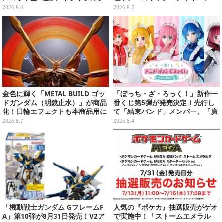
メ入り入浴剤から飛び出す
グ」も
2026.8.4
2026.8.3
金色に輝く「METAL BUILD ゴッ
「ぼっち・ざ・ろっく！」新作一
ドガンダム（明鏡止水）」が商品
番くじ第5弾が発売決定！先行し
化！日輪エフェクトも本商品用に
て「結束バンド」メンバー、「廣
刷新した豪華仕様
井きくり」のメイド衣装フィギュ
2026.8.7
2026.8.4
アを公開
「機動戦士ガンダム GフレームF
人気の『ポケカ』抽選販売がゲオ
A」第10弾が8月31日発売！V2ア
で実施中！「ストームエメラル