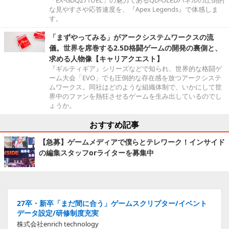
「EX-GDQ271UEL」の魅力であるQD-OLEDパネルの圧倒的
な見やすさや応答速度を、『Apex Legends』で体感しま
す。
「まずやってみる」がアークシステムワークスの流
儀。世界を席巻する2.5D格闘ゲームの開発の裏側と、
求める人物像【キャリアクエスト】
『ギルティギア』シリーズなどで知られ、世界的な格闘ゲ
ーム大会「EVO」でも圧倒的な存在感を放つアークシステ
ムワークス。同社はどのような組織体制で、いかにして世
界中のファンを熱狂させるゲームを生み出しているのでし
ょうか。
おすすめ記事
【急募】ゲームメディアで僕らとテレワーク！インサイド
の編集スタッフorライターを募集中
27卒・新卒「まだ間に合う」ゲームスクリプター/イベント
データ設定/研修制度充実
株式会社enrich technology