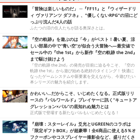
「冒険は楽しいものだ」 ─『FF11』と『ウィザードリ
ィ ヴァリアンツ ダフネ』、"優しくないRPG"の沼にど
っぷり沈んだ4人の話
ふたつの沼の住人たちが語る奥深さとは。
『空の軌跡』を遊ぶのは「今」がベスト！暑い夏、涼
しい部屋の中で“青い空”が似合う大冒険へ―最安値で
セール中の『the 1st』から新作『空の軌跡 the 2nd』
まで駆け抜けよう
『空の軌跡 the 2nd』の発売が目前に迫る今こそ、『空の
軌跡 the 1st』から遊び始める絶好のタイミング！ 快適に
なったゲームシステムや新要素を交えながら、今遊びたい
本シリーズの魅力を紹介します。
かわいい…だからこそ、いじめたくなる。正式版リリ
ースの『パルワールド』プレイヤーに訊く“キュートア
グレッション×パル”の底知れぬ魅力とは
正式版で登場する新たなパルもいじめたくなる！
『崩壊：スターレイル』爻光とUGREENのコラボは
「限定ギフトBOX」が超豪華！全6商品に使える5％オ
フクーポンやコスプレイヤー撮影会など、盛りだくさ