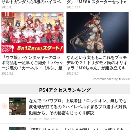
サルトガンダムら3機のハイスペ
ダ」「MEGA スターターセットe
ック可動フィギュア
x」各種の全4商品
2026.8.3
2026.7.14
『ウマ娘』×ケンタッキーのコラ
なんという太もも…これをプラモ
ボ商品を一足早くご紹介！ パッケ
デルで？！トリダモノ氏のオリキ
ージ裏の「カーネル・ゴルシ」超
ャラ「MXちゃん」が組み立てキ
長文コラボ告知は必見、オリジナ
ット化―持ってるケースはレール
2026.8.8
2026.8.7
ル商品はガツンと来るにんにくが
ガンに変形
Recommended by
美味しくて「全銀河☆ゴルゴルチ
キン化計画」の一部になる【実物
PS4アクセスランキング
レポ】
なんで『パワプロ』上級者は「ロックオン」無しでも
変化球が打てるの？ハイレベルすぎるプロ選手の対戦
動画から、その秘密をじっくり解説
2020.8.31 Mon 17:00
『FF7 リメイク』「バトルが難しい！」と感じるあ