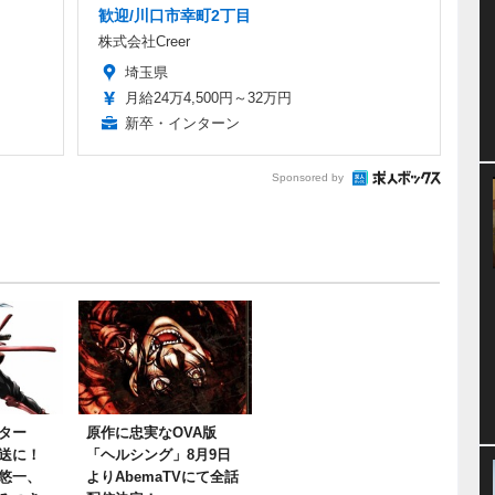
歓迎/川口市幸町2丁目
株式会社Creer
埼玉県
月給24万4,500円～32万円
新卒・インターン
Sponsored by
ター
原作に忠実なOVA版
送に！
「ヘルシング」8月9日
悠一、
よりAbemaTVにて全話