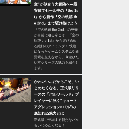
空”が似合う大冒険へ―最
安値でセール中の『the 1s
t』から新作『空の軌跡 th
e 2nd』まで駆け抜けよう
『空の軌跡 the 2nd』の発売
が目前に迫る今こそ、『空の
軌跡 the 1st』から遊び始め
る絶好のタイミング！ 快適
になったゲームシステムや新
要素を交えながら、今遊びた
い本シリーズの魅力を紹介し
ます。
かわいい…だからこそ、い
じめたくなる。正式版リリ
ースの『パルワールド』プ
レイヤーに訊く“キュート
アグレッション×パル”の
底知れぬ魅力とは
正式版で登場する新たなパル
もいじめたくなる！