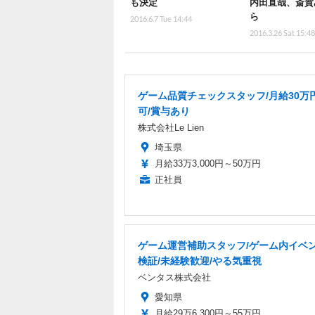
も決定
内田直哉、斎賀
ら
2016.6.7 Tue 14:44
2016.3.26 Sat 15:4
ゲーム品質チェックスタッフ/月給30万
可/賞与あり
株式会社Le Lien
埼玉県
月給33万3,000円～50万円
正社員
ゲーム運営補助スタッフ/ゲーム内イベ
検証/未経験歓迎/やる気重視
ベンタス株式会社
愛知県
月給29万6,300円～55万円