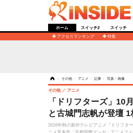
ホーム
スイッチ2
スイッチ
アクセスランキング
特集
ホーム
›
その他
›
アニメ
›
記事
›
写真・画像
その他
アニメ
「ドリフターズ」10月
と古城門志帆が登壇 
2016年秋の新作テレビアニメ『ドリフタ
ニメ見本市「京都国際マンガ・アニメフェ