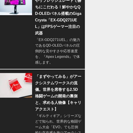
やリフレッシュレートで勝
ちにこだわる！鮮やかなQ
D-OLEDパネル搭載のGiga
Crysta「EX-GDQ271UE
L」はFPSゲーマー注目の
武器
「EX-GDQ271UEL」の魅力
であるQD-OLEDパネルの圧
倒的な見やすさや応答速度
を、『Apex Legends』で体
感します。
「まずやってみる」がアー
クシステムワークスの流
儀。世界を席巻する2.5D
格闘ゲームの開発の裏側
と、求める人物像【キャリ
アクエスト】
『ギルティギア』シリーズな
どで知られ、世界的な格闘ゲ
ーム大会「EVO」でも圧倒
的な存在感を放つアークシス