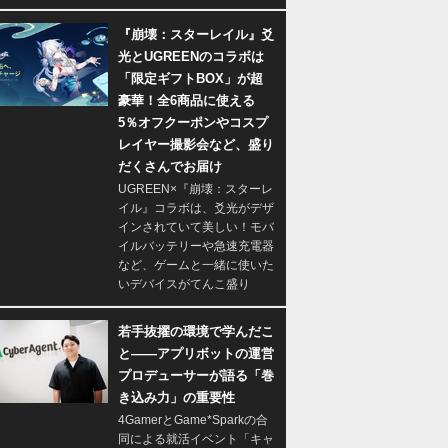
『崩壊：スターレイル』爻
光とUGREENのコラボは
「限定ギフトBOX」が超
豪華！全6商品に使える
5％オフクーポンやコスプ
レイヤー撮影会など、盛り
だくさんでお届け
UGREEN×『崩壊：スターレ
イル』コラボは、爻光がデザ
インされていて美しい！モバ
イルバッテリーや急速充電器
など、ゲームと一緒に使いた
いデバイスがてんこ盛り
若手抜擢の環境で学んだこ
と――アプリボットの運営
プロデューサーが語る「巻
き込み力」の重要性
4GamerとGame*Sparkの合
同による就活イベント「キャ