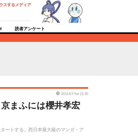
ラスするメディア
H
読者アンケート
2016.8.9 Tue 21:30
始！京まふには櫻井孝宏
てスタートする。西日本最大級のマンガ・ア