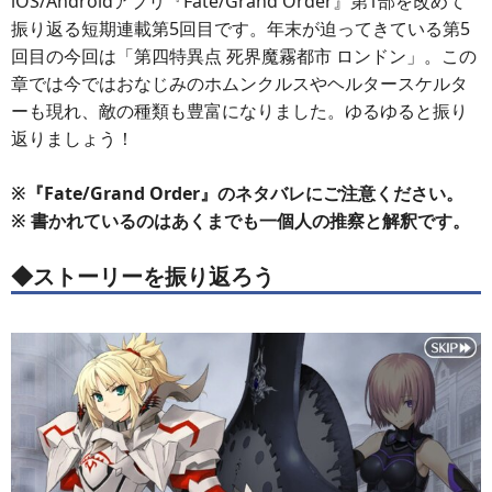
iOS/Androidアプリ『Fate/Grand Order』第1部を改めて
振り返る短期連載第5回目です。年末が迫ってきている第5
回目の今回は「第四特異点 死界魔霧都市 ロンドン」。この
章では今ではおなじみのホムンクルスやヘルタースケルタ
ーも現れ、敵の種類も豊富になりました。ゆるゆると振り
返りましょう！
※『Fate/Grand Order』のネタバレにご注意ください。
※ 書かれているのはあくまでも一個人の推察と解釈です。
◆ストーリーを振り返ろう