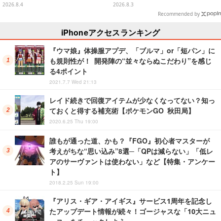
ルバッグやTシャツなど、日常使
が予約開始
2026.8.4
2026.8.3
いできるグッズを用意
Recommended by
iPhoneアクセスランキング
『ウマ娘』体操服アプデ、「ブルマ」or「短パン」に
も規則性が！ 開発陣の“並々ならぬこだわり”を感じ
る4ポイント
2021.7.7 Wed 21:13
レイド続きで回復アイテムが少なくなってない？知っ
ておくと得する補充術【ポケモンGO 秋田局】
2020.6.25 Thu 19:00
誰もが通った道、かも？『FGO』初心者マスターが
考えがちな“思い込み”8選─「QPは減らない」「低レ
アのサーヴァントは使わない」など【特集・アンケー
ト】
2018.2.25 Sun 19:00
『アリス・ギア・アイギス』サービス1周年を記念し
たアップデート情報が続々！ゴージャスな「10大ニュ