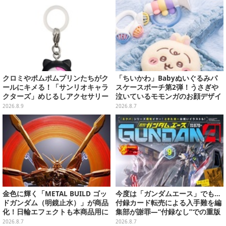
クロミやポムポムプリンたちがク
「ちいかわ」Babyぬいぐるみパ
ールにキメる！「サンリオキャラ
スケースポーチ第2弾！うさぎや
クターズ」めじるしアクセサリー
泣いているモモンガのお顔デザイ
がガシャポン展開
ン全4種が8月下旬プライズ展開
2026.8.9
2026.8.7
金色に輝く「METAL BUILD ゴッ
今度は「ガンダムエース」でも…
ドガンダム（明鏡止水）」が商品
付録カード転売による入手難を編
化！日輪エフェクトも本商品用に
集部が謝罪―“付録なし”での重版
刷新した豪華仕様
対応を進行中
2026.8.7
2026.8.7