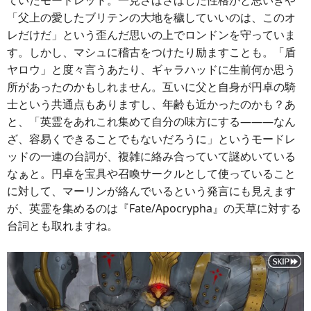
ていたモードレッド。一見さばさばした性格かと思いきや
「父上の愛したブリテンの大地を穢していいのは、このオ
レだけだ」という歪んだ思いの上でロンドンを守っていま
す。しかし、マシュに稽古をつけたり励ますことも。「盾
ヤロウ」と度々言うあたり、ギャラハッドに生前何か思う
所があったのかもしれません。互いに父と自身が円卓の騎
士という共通点もありますし、年齢も近かったのかも？あ
と、「英霊をあれこれ集めて自分の味方にする―――なん
ざ、容易くできることでもないだろうに」というモードレ
ッドの一連の台詞が、複雑に絡み合っていて謎めいている
なぁと。円卓を宝具や召喚サークルとして使っていること
に対して、マーリンが絡んでいるという発言にも見えます
が、英霊を集めるのは『Fate/Apocrypha』の天草に対する
台詞とも取れますね。