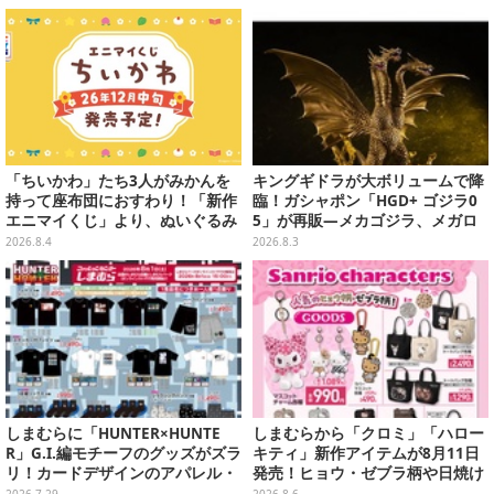
「ちいかわ」たち3人がみかんを
キングギドラが大ボリュームで降
持って座布団におすわり！「新作
臨！ガシャポン「HGD+ ゴジラ0
エニマイくじ」より、ぬいぐるみ
5」が再販―メカゴジラ、メガロ
画像が初公開
なども揃った全4種
2026.8.4
2026.8.3
しまむらに「HUNTER×HUNTE
しまむらから「クロミ」「ハロー
R」G.I.編モチーフのグッズがズラ
キティ」新作アイテムが8月11日
リ！カードデザインのアパレル・
発売！ヒョウ・ゼブラ柄や日焼け
雑貨、ゴレイヌの「オレが3人分
デザインの可愛い雑貨・アパレル