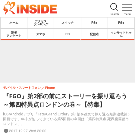
search
menu
アクセス
ホーム
スイッチ
PS5
PS4
ランキング
読者
インサイドちゃ
スマホ
PC
配信者
アンケート
ん
モバイル・スマートフォン
iPhone
『FGO』第2部の前にストーリーを振り返ろう
～第四特異点ロンドンの巻～【特集】
iOS/Androidアプリ『Fate/Grand Order』第1部を改めて振り返る短期連載第5
回目です。年末が迫ってきている第5回目の今回は「第四特異点 死界魔霧都市
ロンドン」。
2017.12.27 Wed 20:00