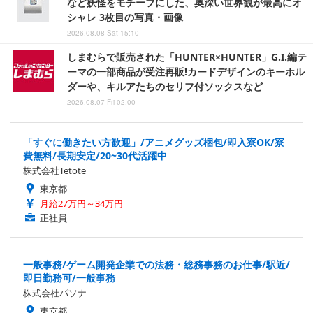
など妖怪をモチーフにした、奥深い世界観が最高にオ
シャレ 3枚目の写真・画像
2026.08.08 Sat 15:10
しまむらで販売された「HUNTER×HUNTER」G.I.編テ
ーマの一部商品が受注再販!カードデザインのキーホル
ダーや、キルアたちのセリフ付ソックスなど
2026.08.07 Fri 02:00
「すぐに働きたい方歓迎」/アニメグッズ梱包/即入寮OK/寮
費無料/長期安定/20~30代活躍中
株式会社Tetote
東京都
月給27万円～34万円
正社員
一般事務/ゲーム開発企業での法務・総務事務のお仕事/駅近/
即日勤務可/一般事務
株式会社パソナ
東京都