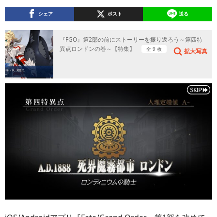
シェア
ポスト
送る
『FGO』第2部の前にストーリーを振り返ろう～第四特
異点ロンドンの巻～【特集】
全 9 枚
拡大写真