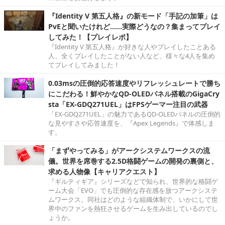
『Identity V 第五人格』の新モード「手記の加筆」は
PvEと聞いたけれど……実際どうなの？集まってプレイ
してみた！【プレイレポ】
『Identity V 第五人格』が好きな人やプレイしたことある
人、全くプレイしたことがない人など、様々な4人を集め
てプレイしてみました！
0.03msの圧倒的応答速度やリフレッシュレートで勝ち
にこだわる！鮮やかなQD-OLEDパネル搭載のGigaCry
sta「EX-GDQ271UEL」はFPSゲーマー注目の武器
「EX-GDQ271UEL」の魅力であるQD-OLEDパネルの圧倒的
な見やすさや応答速度を、『Apex Legends』で体感しま
す。
「まずやってみる」がアークシステムワークスの流
儀。世界を席巻する2.5D格闘ゲームの開発の裏側と、
求める人物像【キャリアクエスト】
『ギルティギア』シリーズなどで知られ、世界的な格闘ゲ
ーム大会「EVO」でも圧倒的な存在感を放つアークシステ
ムワークス。同社はどのような組織体制で、いかにして世
界中のファンを熱狂させるゲームを生み出しているのでし
ょうか。