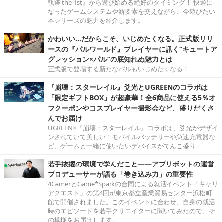
軌跡 the 1st』から遊び始める絶好のタイミング！ 快適に
なったゲームシステムや新要素を交えながら、今遊びたい
本シリーズの魅力を紹介します。
かわいい…だからこそ、いじめたくなる。正式版リリ
ースの『パルワールド』プレイヤーに訊く“キュートア
グレッション×パル”の底知れぬ魅力とは
正式版で登場する新たなパルもいじめたくなる！
『崩壊：スターレイル』爻光とUGREENのコラボは
「限定ギフトBOX」が超豪華！全6商品に使える5％オ
フクーポンやコスプレイヤー撮影会など、盛りだくさ
んでお届け
UGREEN×『崩壊：スターレイル』コラボは、爻光がデザイ
ンされていて美しい！モバイルバッテリーや急速充電器な
ど、ゲームと一緒に使いたいデバイスがてんこ盛り
若手抜擢の環境で学んだこと――アプリボットの運営
プロデューサーが語る「巻き込み力」の重要性
4GamerとGame*Sparkの合同による就活イベント「キャリ
アクエスト」の第4回が東京都立産業貿易センター浜松町
館で開催されました。このイベントに合わせ、自身の就活
時のエピソードを若手クリエイターに聞いてみたので、そ
の模様をお届けします。