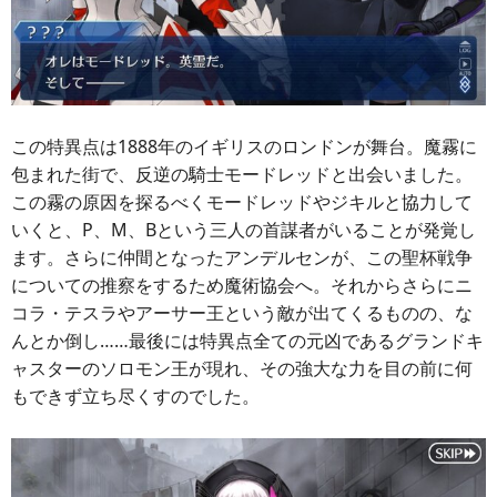
この特異点は1888年のイギリスのロンドンが舞台。魔霧に
包まれた街で、反逆の騎士モードレッドと出会いました。
この霧の原因を探るべくモードレッドやジキルと協力して
いくと、P、M、Bという三人の首謀者がいることが発覚し
ます。さらに仲間となったアンデルセンが、この聖杯戦争
についての推察をするため魔術協会へ。それからさらにニ
コラ・テスラやアーサー王という敵が出てくるものの、な
んとか倒し……最後には特異点全ての元凶であるグランドキ
ャスターのソロモン王が現れ、その強大な力を目の前に何
もできず立ち尽くすのでした。