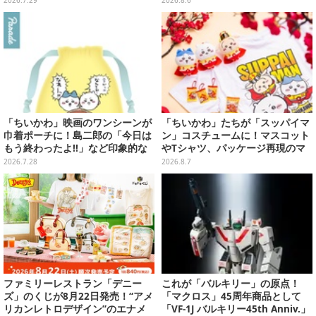
2026.7.29
2026.8.6
になる…」も
など多数
「ちいかわ」映画のワンシーンが
「ちいかわ」たちが「スッパイマ
巾着ポーチに！島二郎の「今日は
ン」コスチュームに！マスコット
もう終わったよ!!」など印象的な
やTシャツ、パッケージ再現のマ
全6種がカプセルトイにて発売
グネットなど全5アイテム
2026.7.28
2026.8.7
ファミリーレストラン「デニー
これが「バルキリー」の原点！
ズ」のくじが8月22日発売！“アメ
「マクロス」45周年商品として
リカンレトロデザイン”のエナメ
「VF-1J バルキリー45th Anniv.」