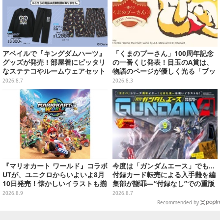
アベイルで『キングダムハーツ』
「くまのプーさん」100周年記念
グッズが発売！部屋着にピッタリ
の一番くじ発表！目玉のA賞は、
なステテコやルームウェアセット
物語のページが優しく光る「ブッ
クシェイプドライト」
2026.8.7
2026.8.3
『マリオカート ワールド』コラボ
今度は「ガンダムエース」でも…
UTが、ユニクロからいよいよ8月
付録カード転売による入手難を編
10日発売！懐かしいイラストも揃
集部が謝罪―“付録なし”での重版
えた全12種類
対応を進行中
2026.8.9
2026.8.7
Recommended by