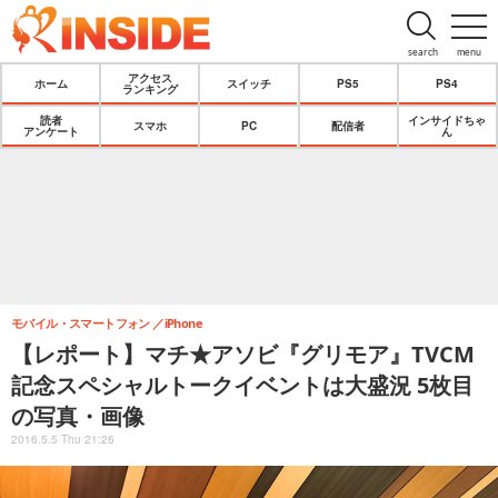
search
menu
アクセス
ホーム
スイッチ
PS5
PS4
ランキング
読者
インサイドちゃ
スマホ
PC
配信者
アンケート
ん
モバイル・スマートフォン
iPhone
【レポート】マチ★アソビ『グリモア』TVCM
記念スペシャルトークイベントは大盛況 5枚目
の写真・画像
2016.5.5 Thu 21:26