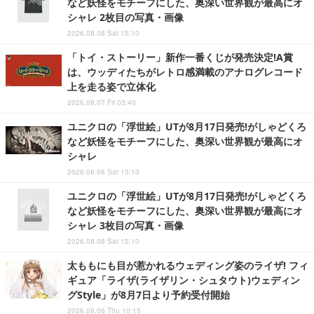
など妖怪をモチーフにした、奥深い世界観が最高にオ
シャレ 2枚目の写真・画像
2026.08.08 Sat 15:10
「トイ・ストーリー」新作一番くじが発売決定!A賞
は、ウッディたちがレトロ感満載のアナログレコード
上を走る姿で立体化
2026.08.07 Fri 03:40
ユニクロの「浮世絵」UTが8月17日発売!がしゃどくろ
など妖怪をモチーフにした、奥深い世界観が最高にオ
シャレ
2026.08.08 Sat 15:10
ユニクロの「浮世絵」UTが8月17日発売!がしゃどくろ
など妖怪をモチーフにした、奥深い世界観が最高にオ
シャレ 3枚目の写真・画像
2026.08.08 Sat 15:10
太ももにも目が惹かれるウェディング姿のライザ! フィ
ギュア「ライザ(ライザリン・シュタウト)ウェディン
グStyle」が8月7日より予約受付開始
2026.08.06 Thu 10:15