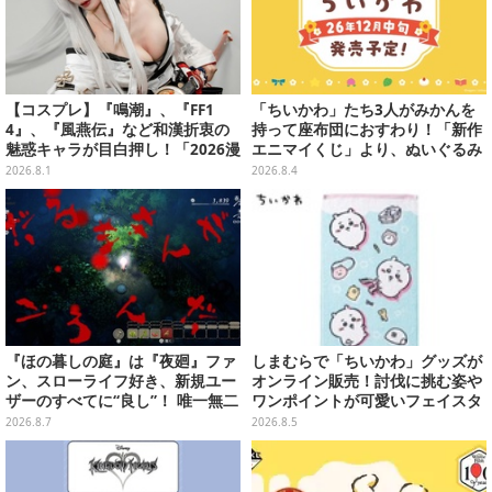
【コスプレ】『鳴潮』、『FF1
「ちいかわ」たち3人がみかんを
4』、『風燕伝』など和漢折衷の
持って座布団におすわり！「新作
魅惑キャラが目白押し！「2026漫
エニマイくじ」より、ぬいぐるみ
画博覧会」美麗レイヤー13選【写
画像が初公開
2026.8.1
2026.8.4
真39枚】
『ほの暮しの庭』は『夜廻』ファ
しまむらで「ちいかわ」グッズが
ン、スローライフ好き、新規ユー
オンライン販売！討伐に挑む姿や
ザーのすべてに“良し”！ 唯一無二
ワンポイントが可愛いフェイスタ
の「不穏生活シム」恐怖も暮らし
オル、バスマットなど全14種
2026.8.7
2026.8.5
もお好み次第【プレイレポ】