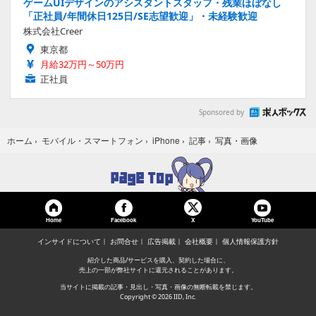
ゲームUIデザインのアシスタントスタッフ・残業ほぼなし
「正社員/年間休日125日/SE志望歓迎」・未経験歓迎
株式会社Creer
東京都
月給32万円～50万円
正社員
Sponsored by
写真・画像
ホーム
›
モバイル・スマートフォン
›
iPhone
›
記事
›
Home
Facebook
YouTube
X
インサイドについて
お問合せ
広告掲載
会社概要
個人情報保護方針
紹介した商品/サービスを購入、契約した場合に、
売上の一部が弊社サイトに還元されることがあります。
当サイトに掲載の記事・見出し・写真・画像の無断転載を禁じます。
Copyright © 2026 IID, Inc.