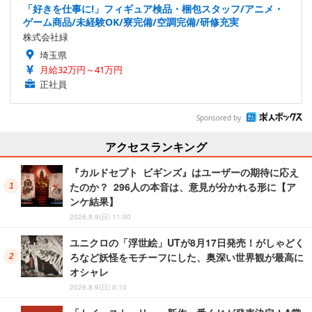
「好きを仕事に!」フィギュア検品・梱包スタッフ/アニメ・
ゲーム商品/未経験OK/寮完備/空調完備/研修充実
株式会社緑
埼玉県
月給32万円～41万円
正社員
Sponsored by
アクセスランキング
『カルドセプト ビギンズ』はユーザーの期待に応え
たのか？ 296人の本音は、意見が分かれる形に【ア
ンケ結果】
2026.8.9(日) 11:00
ユニクロの「浮世絵」UTが8月17日発売！がしゃどく
ろなど妖怪をモチーフにした、奥深い世界観が最高に
オシャレ
2026.8.9(日) 0:10