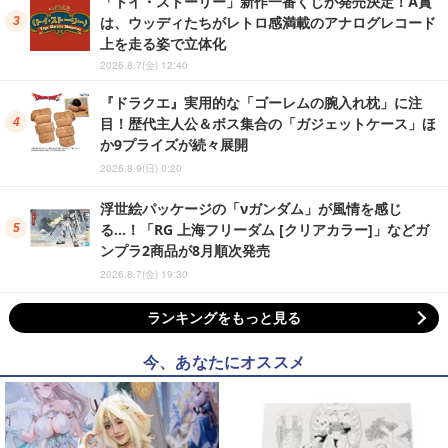
「トイ・ストーリー」新作一番くじが発売決定！A賞
は、ウッディたちがレトロ感満載のアナログレコード
上を走る姿で立体化
2026.8.7(金) 12:40
『ドラクエ』実用的な「ゴーレムの腕入れ枕」に注
目！歴代主人公＆ボス集合の「ガジェットケース」ほ
か9プライズが続々展開
2026.8.9(日) 0:20
浮世絵パッケージの「νガンダム」が風情を感じ
る…！「RG 上海フリーダム [クリアカラー]」などガ
ンプラ2商品が8月順次発売
2026.8.7(金) 19:30
ランキングをもっと見る
今、あなたにオススメ