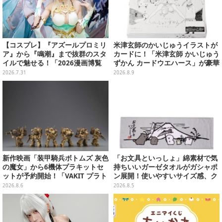
【コスプレ】『アズールプロミリ
米津玄師のかいじゅうイラストが
ア』から『鳴潮』まで抜群のスタ
カードに！「米津玄師 かいじゅう
イルで魅せる！「2026漫画博覧
ずかん カードウエハース」が豪華
会」百花繚乱の台湾美女12選【写
ラインナップ
2026.7.31
2026.8.9
真37枚】
新作映画「装甲騎兵ボトムズ 灰色
「お文具といっしょ」綿素材で気
の魔女」から6機体プラキットセ
持ちいいガーゼタオルがガシャポ
ットが予約開始！「VAKIT プラト
ン展開！使いやすいサイズ感、ク
ーン」第1弾、各部関節可動仕様
ールな和柄や可愛らしいお寿司な
2026.8.6
2026.8.5
ど全4種