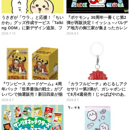
うさぎが「ウラ.」と応援！「ちい
『ポケモン』30周年一番くじ第2
かわ」グッズ作成サービス「Talki
弾が再販決定！イッシュ～パルデ
ng ODM」に新デザイン追加、フ
ア地方の御三家が集まったカレン
ェイスタオルやTシャツなどライ
ダー、ぬいぐるみなど記念グッズ
2026.7.13
2026.8.5
ンナップ
盛りだくさん
『ワンピース カードゲーム』4周
「カラフルピーチ」めじるしアク
年パック「世界最強の戦士」がプ
セサリー第2弾が、ガシャポンに
レバンで抽選販売！新旧四皇が揃
て8月4週発売！じゃぱぱやのあ、
い踏み、刃牙作者が描く「カイド
シヴァたちメンバー11名分ライン
2026.8.7
2026.8.7
ウ」も
ナップ