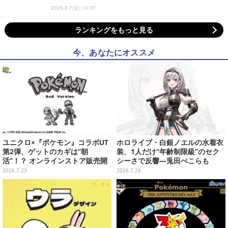
2026.8.7(金) 19:30
ランキングをもっと見る
今、あなたにオススメ
ユニクロ×『ポケモン』コラボUT
ホロライブ・白銀ノエルの水着衣
第2弾、ゲットのカギは“朝
装、1人だけ“年齢制限級”のセク
活”！？ オンラインストア販売開
シーさで反響―兎田ぺこらも
始は当日8時15分から
「こ、こんなことが許されていい
2026.7.23
2026.7.28
のか？」と興奮隠せず