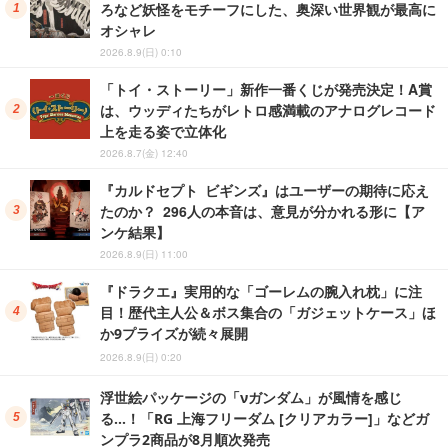
ろなど妖怪をモチーフにした、奥深い世界観が最高に
オシャレ
2026.8.9(日) 0:10
「トイ・ストーリー」新作一番くじが発売決定！A賞
は、ウッディたちがレトロ感満載のアナログレコード
上を走る姿で立体化
2026.8.7(金) 12:40
『カルドセプト ビギンズ』はユーザーの期待に応え
たのか？ 296人の本音は、意見が分かれる形に【ア
ンケ結果】
2026.8.9(日) 11:00
『ドラクエ』実用的な「ゴーレムの腕入れ枕」に注
目！歴代主人公＆ボス集合の「ガジェットケース」ほ
か9プライズが続々展開
2026.8.9(日) 0:20
浮世絵パッケージの「νガンダム」が風情を感じ
る…！「RG 上海フリーダム [クリアカラー]」などガ
ンプラ2商品が8月順次発売