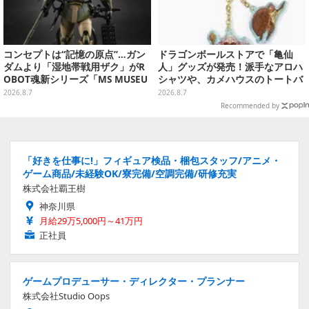
コンセプトは“記憶の原点”…ガン
ドラゴンボールストアで「亀仙
ダムより「湿地帯戦用ザク」がR
人」グッズが発売！派手なアロハ
OBOT魂新シリーズ「MS MUSEU
シャツや、カメハウスのトートバ
M」で商品化！博物館イメージの
ッグなど夏らしいアイテムがズラ
2026.8.7
2026.8.7
ベースも注目
リ
Recommended by
「好きを仕事に!」フィギュア検品・梱包スタッフ/アニメ・
ゲーム商品/未経験OK/寮完備/空調完備/研修充実
株式会社覇王樹
神奈川県
月給29万5,000円～41万円
正社員
ゲームプロデューサー・ディレクター・プランナー
株式会社Studio Oops