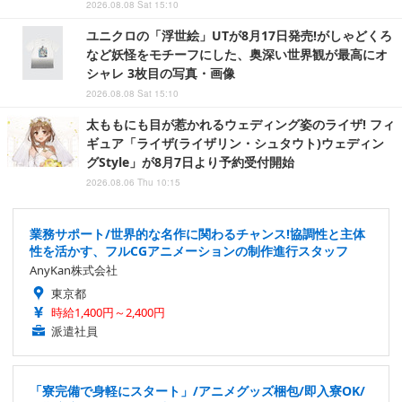
2026.08.08 Sat 15:10
ユニクロの「浮世絵」UTが8月17日発売!がしゃどくろ
など妖怪をモチーフにした、奥深い世界観が最高にオ
シャレ 3枚目の写真・画像
2026.08.08 Sat 15:10
太ももにも目が惹かれるウェディング姿のライザ! フィ
ギュア「ライザ(ライザリン・シュタウト)ウェディン
グStyle」が8月7日より予約受付開始
2026.08.06 Thu 10:15
業務サポート/世界的な名作に関わるチャンス!協調性と主体
性を活かす、フルCGアニメーションの制作進行スタッフ
AnyKan株式会社
東京都
時給1,400円～2,400円
派遣社員
「寮完備で身軽にスタート」/アニメグッズ梱包/即入寮OK/