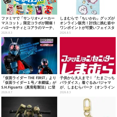
ファミマで「サンリオ×メーカー
しまむらで「ちいかわ」グッズが
マスコット」限定コラボが開催！
オンライン販売！討伐に挑む姿や
ハローキティとコアラのマーチ、
ワンポイントが可愛いフェイスタ
ハンギョドンと出前坊やなど全26
オル、バスマットなど全14種
2026.8.3
2026.8.5
キャラが夢の共演
「仮面ライダー THE FIRST」より
子供から大人まで！「たまごっち
「仮面ライダー１号／本郷猛」が
パラダイス」着ぐるみパジャマ
S.H.Figuarts（真骨彫製法）に登
が、しまむらパーク（オンライン
場！8月18日より予約受付開始
ストア）にて受注生産
2026.8.7
2026.8.3