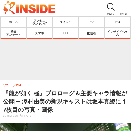
search
menu
アクセス
ホーム
スイッチ
PS5
PS4
ランキング
読者
インサイドちゃ
スマホ
PC
配信者
アンケート
ん
ソニー
PS4
『龍が如く 極』プロローグ＆主要キャラ情報が
公開 ─ 澤村由美の新規キャストは坂本真綾に 1
7枚目の写真・画像
2015.10.30 Fri 17:18