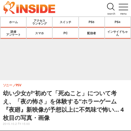
search
menu
アクセス
ホーム
スイッチ
PS5
PS4
ランキング
読者
インサイドちゃ
スマホ
PC
配信者
アンケート
ん
ソニー
PSV
幼い少女が“初めて「死ぬこと」について考
え、「夜の怖さ」を体験する”ホラーゲーム
『夜廻』新映像が予想以上に不気味で怖い… 4
枚目の写真・画像
2015.10.2 Fri 15:00