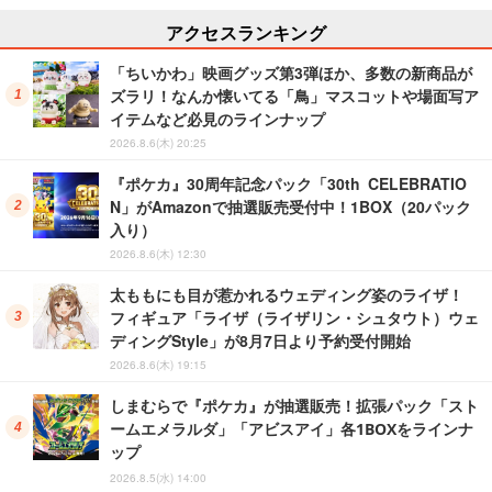
アクセスランキング
「ちいかわ」映画グッズ第3弾ほか、多数の新商品が
ズラリ！なんか懐いてる「鳥」マスコットや場面写ア
イテムなど必見のラインナップ
2026.8.6(木) 20:25
『ポケカ』30周年記念パック「30th CELEBRATIO
N」がAmazonで抽選販売受付中！1BOX（20パック
入り）
2026.8.6(木) 12:30
太ももにも目が惹かれるウェディング姿のライザ！
フィギュア「ライザ（ライザリン・シュタウト）ウェ
ディングStyle」が8月7日より予約受付開始
2026.8.6(木) 19:15
しまむらで『ポケカ』が抽選販売！拡張パック「スト
ームエメラルダ」「アビスアイ」各1BOXをラインナ
ップ
2026.8.5(水) 14:00