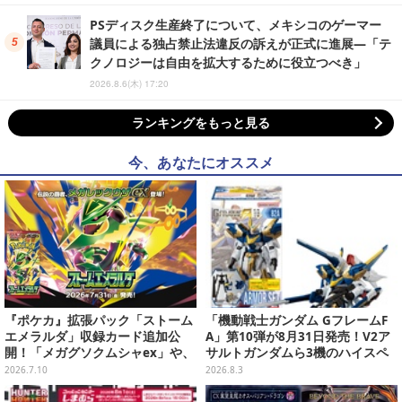
PSディスク生産終了について、メキシコのゲーマー
議員による独占禁止法違反の訴えが正式に進展―「テ
クノロジーは自由を拡大するために役立つべき」
2026.8.6(木) 17:20
ランキングをもっと見る
今、あなたにオススメ
『ポケカ』拡張パック「ストーム
「機動戦士ガンダム GフレームF
エメラルダ」収録カード追加公
A」第10弾が8月31日発売！V2ア
開！「メガグソクムシャex」や、
サルトガンダムら3機のハイスペ
2枚1組で使うスタジアムがさらに
ック可動フィギュア
2026.7.10
2026.8.3
登場