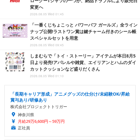
ローグーTシャツの一つが、納品トラブルにより販売日
変更へ
2026.08.05 Wed 01:45
「一番くじちょこっと パワーパフ ガールズ」全ライン
ナップ公開!ラストワン賞は鍵チャーム付きのシール帳
スペシャルセットを用意
2026.08.05 Wed 09:45
しまむらで「トイ・ストーリー」アイテムが本日8月5
日より発売!アパレルや雑貨、エイリアンとハムのダイ
カットクッションなど盛りだくさん
2026.08.05 Wed 01:10
「長期キャリア形成」アニメグッズの仕分け/未経験OK/昇給
賞与あり/研修あり
株式会社プロジェクトトリガー
神奈川県
月給29万6,600円～59万円
正社員