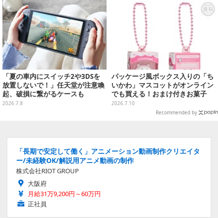
「夏の車内にスイッチ2や3DSを
パッケージ風ボックス入りの「ち
放置しないで！」任天堂が注意喚
いかわ」マスコットがオンライン
起、破損に繋がるケースも
でも買える！おまけ付きお菓子
「チョコボックス」にハチワレ、
2026.7.8
2026.7.10
うさぎなど9人を収録
Recommended by
「長期で安定して働く」アニメーション動画制作クリエイタ
ー/未経験OK/解説用アニメ動画の制作
株式会社RIOT GROUP
大阪府
月給31万9,200円～60万円
正社員