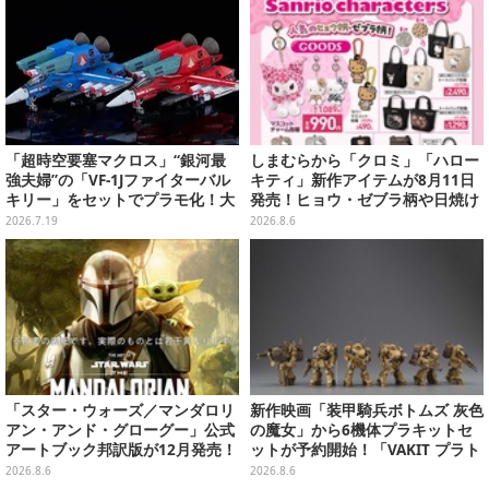
「超時空要塞マクロス」“銀河最
しまむらから「クロミ」「ハロー
強夫婦”の「VF-1Jファイターバル
キティ」新作アイテムが8月11日
キリー」をセットでプラモ化！大
発売！ヒョウ・ゼブラ柄や日焼け
気圏外仕様パイロットスーツフィ
デザインの可愛い雑貨・アパレル
2026.7.19
2026.8.6
ギュアなど付属
など多数
「スター・ウォーズ／マンダロリ
新作映画「装甲騎兵ボトムズ 灰色
アン・アンド・グローグー」公式
の魔女」から6機体プラキットセ
アートブック邦訳版が12月発売！
ットが予約開始！「VAKIT プラト
映画のコンセプトアートやスケッ
ーン」第1弾、各部関節可動仕様
2026.8.6
2026.8.6
チを掲載