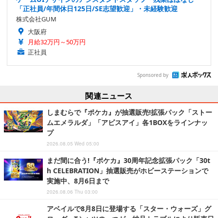
「正社員/年間休日125日/SE志望歓迎」・未経験歓迎
株式会社GUM
大阪府
月給32万円～50万円
正社員
Sponsored by
関連ニュース
しまむらで『ポケカ』が抽選販売!拡張パック「ストー
ムエメラルダ」「アビスアイ」各1BOXをラインナッ
プ
2026.08.05 Wed 05:00
まだ間に合う!『ポケカ』30周年記念拡張パック「30t
h CELEBRATION」抽選販売がホビーステーションで
実施中、8月6日まで
2026.08.06 Thu 03:00
アベイルで8月8日に登場する「スター・ウォーズ」グ