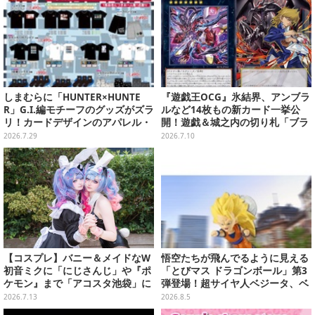
しまむらに「HUNTER×HUNTE
『遊戯王OCG』氷結界、アンブラ
R」G.I.編モチーフのグッズがズラ
ルなど14枚もの新カード一挙公
リ！カードデザインのアパレル・
開！遊戯＆城之内の切り札「ブラ
雑貨、ゴレイヌの「オレが3人分
ック・デーモンズ・ドラゴン」も
2026.7.29
2026.7.10
になる…」も
新たな装いで登場
【コスプレ】バニー＆メイドなW
悟空たちが飛んでるように見える
初音ミクに「にじさんじ」や『ポ
「とびマス ドラゴンボール」第3
ケモン』まで「アコスタ池袋」に
弾登場！超サイヤ人ベジータ、ベ
集った美麗レイヤー13選【写真60
ジットなど全6種
2026.7.13
2026.8.5
枚】