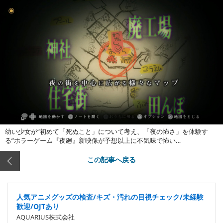
幼い少女が“初めて「死ぬこと」について考え、「夜の怖さ」を体験す
る”ホラーゲーム『夜廻』新映像が予想以上に不気味で怖い…
この記事へ戻る
人気アニメグッズの検査/キズ・汚れの目視チェック/未経験
歓迎/OJTあり
AQUARIUS株式会社