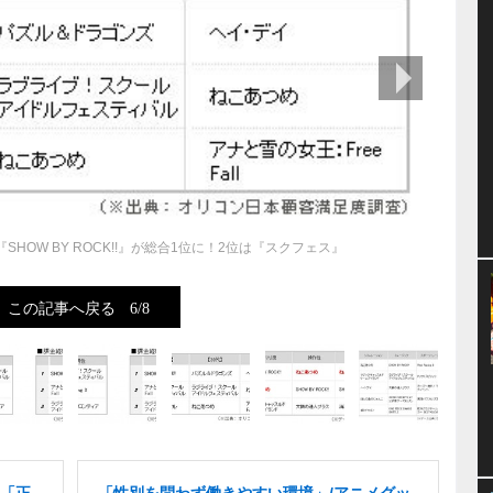
次の画像
HOW BY ROCK!!』が総合1位に！2位は『スクフェス』
この記事へ戻る
6/8