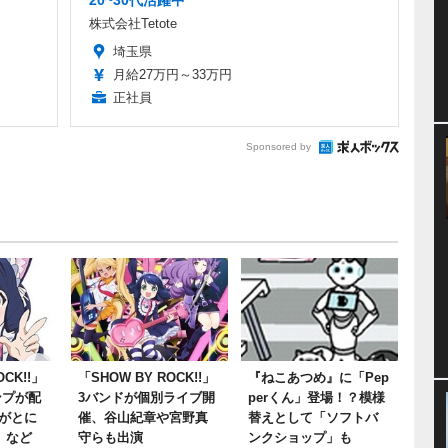
20~30代活躍中
株式会社Tetote
埼玉県
月給27万円～33万円
正社員
Sponsored by
OCK!!」
「SHOW BY ROCK!!」
『ねこあつめ』に「Pep
ンプが配
3バンドが個別ライブ開
perくん」登場！？模様
がとに
催、谷山紀章や宮野真
替えとして「ソフトバ
」など
守らも出演
ンクショップ」も