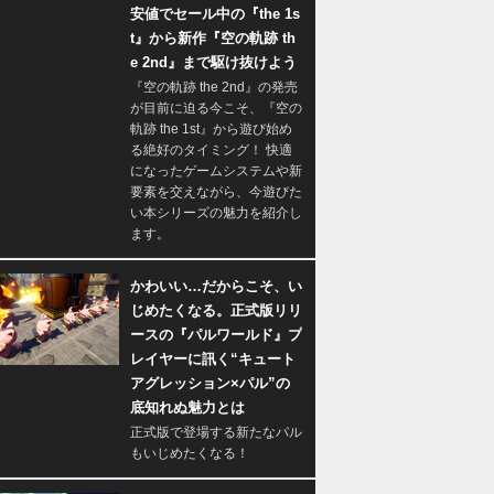
安値でセール中の『the 1s
t』から新作『空の軌跡 th
e 2nd』まで駆け抜けよう
『空の軌跡 the 2nd』の発売
が目前に迫る今こそ、『空の
軌跡 the 1st』から遊び始め
る絶好のタイミング！ 快適
になったゲームシステムや新
要素を交えながら、今遊びた
い本シリーズの魅力を紹介し
ます。
かわいい…だからこそ、い
じめたくなる。正式版リリ
ースの『パルワールド』プ
レイヤーに訊く“キュート
アグレッション×パル”の
底知れぬ魅力とは
正式版で登場する新たなパル
もいじめたくなる！