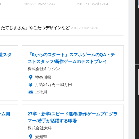
0
2015.5.13 Wed 12:47
2015.7.15 Wed 12:04
、「たてじまさん」やこたつデザインなど
2015.7.7 Tue 14:30
造スタ
「0からのスタート」スマホゲームのQA・テ
ストスタッフ/新作ゲームのテストプレイ
株式会社キソシン
神奈川県
月給34万円～60万円
正社員
ーム開
27卒・新卒/スピード選考/新作ゲームプログラ
マー/若手が活躍する職場
株式会社大斗
愛知県