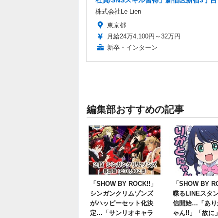
社員/SNSスキル習得」新宿区新宿3丁目
株式会社Le Lien
東京都
月給24万4,100円～32万円
新卒・インターン
編集部おすすめの記事
「SHOW BY ROCK!!」
「SHOW BY R
シンガンクリムゾンズ
喋るLINEスタ
がハッピーセット化決
信開始…「あり
定…「サンリオキャラ
ゃん!!」「故に