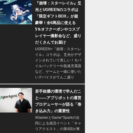
『崩壊：スターレイル』爻
光とUGREENのコラボは
「限定ギフトBOX」が超
豪華！全6商品に使える
5％オフクーポンやコスプ
レイヤー撮影会など、盛り
だくさんでお届け
UGREEN×『崩壊：スターレ
イル』コラボは、爻光がデザ
インされていて美しい！モバ
イルバッテリーや急速充電器
など、ゲームと一緒に使いた
いデバイスがてんこ盛り
若手抜擢の環境で学んだこ
と――アプリボットの運営
プロデューサーが語る「巻
き込み力」の重要性
4GamerとGame*Sparkの合
同による就活イベント「キャ
リアクエスト」の第4回が東