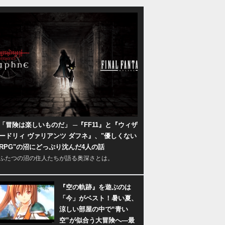
「冒険は楽しいものだ」 ─『FF11』と『ウィザ
ードリィ ヴァリアンツ ダフネ』、"優しくない
RPG"の沼にどっぷり沈んだ4人の話
ふたつの沼の住人たちが語る奥深さとは。
『空の軌跡』を遊ぶのは
「今」がベスト！暑い夏、
涼しい部屋の中で“青い
空”が似合う大冒険へ―最