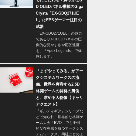
D-OLEDパネル搭載のGiga
Crysta「EX-GDQ271UE
L」はFPSゲーマー注目の
武器
「EX-GDQ271UEL」の魅力
であるQD-OLEDパネルの圧
倒的な見やすさや応答速度
を、『Apex Legends』で体
感します。
「まずやってみる」がアー
クシステムワークスの流
儀。世界を席巻する2.5D
格闘ゲームの開発の裏側
と、求める人物像【キャリ
アクエスト】
『ギルティギア』シリーズな
どで知られ、世界的な格闘ゲ
ーム大会「EVO」でも圧倒
的な存在感を放つアークシス
テムワークス。同社はどのよ