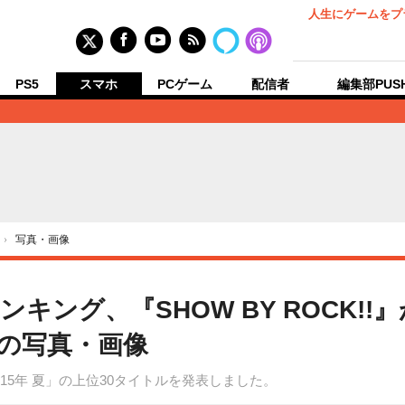
人生にゲームをプ
PS5
スマホ
PCゲーム
配信者
編集部PUS
›
写真・画像
キング、『SHOW BY ROCK!!
目の写真・画像
15年 夏」の上位30タイトルを発表しました。