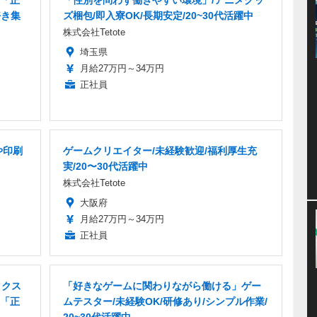
「正
「性別を問わず働きやすい環境」/アニメグッ
好き集
ズ梱包/即入寮OK/長期安定/20~30代活躍中
株式会社Tetote
埼玉県
月給27万円～34万円
正社員
や印刷
ゲームクリエイター/未経験歓迎/福利厚生充
実/20〜30代活躍中
株式会社Tetote
大阪府
月給27万円～34万円
正社員
ックス
「好きなゲームに関わりながら働ける」ゲー
「正
ムテスター/未経験OK/研修あり/シンプル作業/