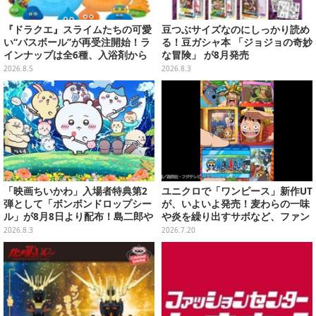
『ドラクエ』スライムたちの可愛
豆つぶサイズなのにしっかり読め
い“バスボール”が再受注開始！ラ
る！豆ガシャ本 「ジョジョの奇妙
インナップは全6種、入浴剤から
な冒険」 が8月発売
モンスターのフィギュアが出てく
2026.8.5
2026.8.3
る
「映画ちいかわ」入場者特典第2
ユニクロで「ワンピース」新作UT
弾として「ボンボンドロップシー
が、いよいよ発売！麦わらの一味
ル」が8月8日より配布！島二郎や
や炎を繰り出すサボなど、ファン
セイレーンはもちろん、人魚のウ
の心を揺さぶる全4種
2026.8.3
2026.7.20
ロコまで…