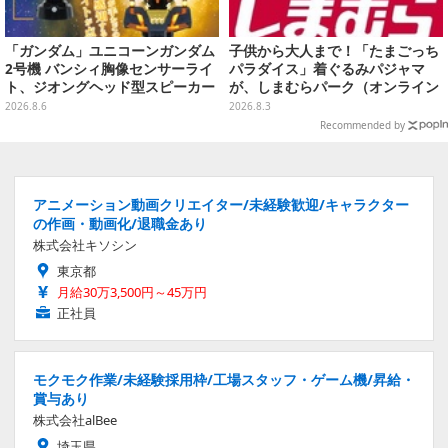
「ガンダム」ユニコーンガンダム
子供から大人まで！「たまごっち
2号機 バンシィ胸像センサーライ
パラダイス」着ぐるみパジャマ
ト、ジオングヘッド型スピーカー
が、しまむらパーク（オンライン
が順次プライズ展開！
ストア）にて受注生産
2026.8.6
2026.8.3
Recommended by
アニメーション動画クリエイター/未経験歓迎/キャラクター
の作画・動画化/退職金あり
株式会社キソシン
東京都
月給30万3,500円～45万円
正社員
モクモク作業/未経験採用枠/工場スタッフ・ゲーム機/昇給・
賞与あり
株式会社alBee
埼玉県