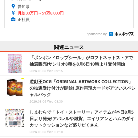
愛知県
月給30万円～51万8,000円
正社員
Sponsored by
関連ニュース
「ボンボンドロップシール」がロフトネットストアで
抽選販売!サンリオ8種を8月6日10時より受付開始
2026.08.05 Wed 09:15
遊戯王OCG「ORIGINAL ARTWORK COLLECTION」
の抽選受け付けが開始! 原作再現カードがアツいスペシ
ャルパック
2026.08.05 Wed 08:30
しまむらで「トイ・ストーリー」アイテムが本日8月5
日より発売!アパレルや雑貨、エイリアンとハムのダイ
カットクッションなど盛りだくさん
2026.08.05 Wed 01:10