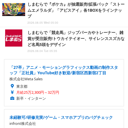
しまむらで『ポケカ』が抽選販売!拡張パック「ストー
ムエメラルダ」「アビスアイ」各1BOXをラインナッ
プ
2026.08.05 Wed 05:00
しまむらで「競走馬」ジップパーカやトレーナー、雑
貨が受注販売!トウカイテイオー、サイレンススズカな
ど名馬5頭をデザイン
2026.08.04 Tue 05:35
「27卒」アニメ・モーショングラフィックス動画の制作スタ
ッフ「正社員」YouTube好き歓迎/新宿区西新宿2丁目
株式会社Meta Sales
東京都
月給25万2,300円～32万円
新卒・インターン
未経験可/研修充実/ゲーム・スマホアプリのバグチェック
infront株式会社