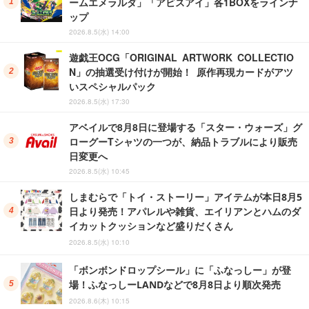
ームエメラルダ」「アビスアイ」各1BOXをラインナ
ップ
2026.8.5(水) 14:00
遊戯王OCG「ORIGINAL ARTWORK COLLECTIO
N」の抽選受け付けが開始！ 原作再現カードがアツ
いスペシャルパック
2026.8.5(水) 17:30
アベイルで8月8日に登場する「スター・ウォーズ」グ
ローグーTシャツの一つが、納品トラブルにより販売
日変更へ
2026.8.5(水) 10:45
しまむらで「トイ・ストーリー」アイテムが本日8月5
日より発売！アパレルや雑貨、エイリアンとハムのダ
イカットクッションなど盛りだくさん
2026.8.5(水) 10:10
「ボンボンドロップシール」に「ふなっしー」が登
場！ふなっしーLANDなどで8月8日より順次発売
2026.8.6(木) 10:15