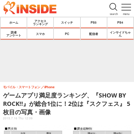
search
menu
アクセス
ホーム
スイッチ
PS5
PS4
ランキング
読者
インサイドちゃ
スマホ
PC
配信者
アンケート
ん
モバイル・スマートフォン
iPhone
ゲームアプリ満足度ランキング、『SHOW BY
ROCK!!』が総合1位に！2位は『スクフェス』 5
枚目の写真・画像
2015.7.16 Thu 12:09