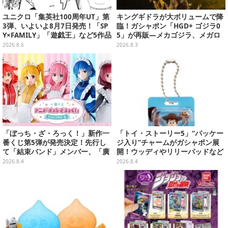
ユニクロ「集英社100周年UT」第
キングギドラが大ボリュームで降
3弾、いよいよ8月7日発売！「SP
臨！ガシャポン「HGD+ ゴジラ0
Y×FAMILY」「遊戯王」など5作品
5」が再販―メカゴジラ、メガロ
をデザイン
なども揃った全4種
2026.8.6
2026.8.3
「ぼっち・ざ・ろっく！」新作一
「トイ・ストーリー5」“パッケー
番くじ第5弾が発売決定！先行し
ジ入り”チャームがガシャポン展
て「結束バンド」メンバー、「廣
開！ウッディやリリーパッドなど
井きくり」のメイド衣装フィギュ
全5種、裏面はキャラクターごと
2026.8.4
2026.8.4
アを公開
に異なるデザイン