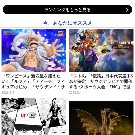
ランキングをもっと見る
今、あなたにオススメ
「ワンピース」新四皇を揃えた
『スト6』『餓狼』日本代表選手6
い！「ルフィ」「ティーチ」フィ
名が決定！サウジアラビアで開催
ギュアはじめ、「サウザンド・サ
するeスポーツ大会「ENC」で世
ニー号リモコンカー」など4商品
界に挑む
2026.8.4
2026.8.4
が順次展開