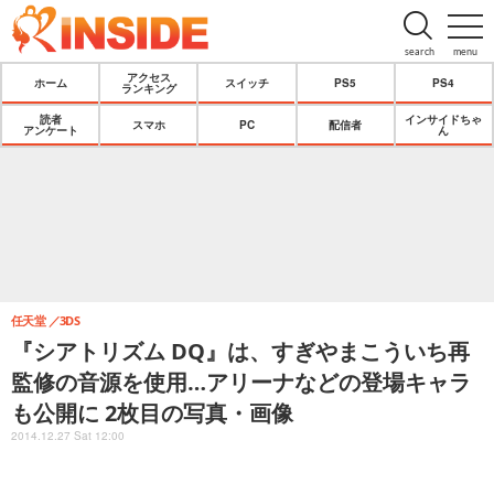
search
menu
アクセス
ホーム
スイッチ
PS5
PS4
ランキング
読者
インサイドちゃ
スマホ
PC
配信者
アンケート
ん
任天堂
3DS
『シアトリズム DQ』は、すぎやまこういち再
監修の音源を使用…アリーナなどの登場キャラ
も公開に 2枚目の写真・画像
2014.12.27 Sat 12:00