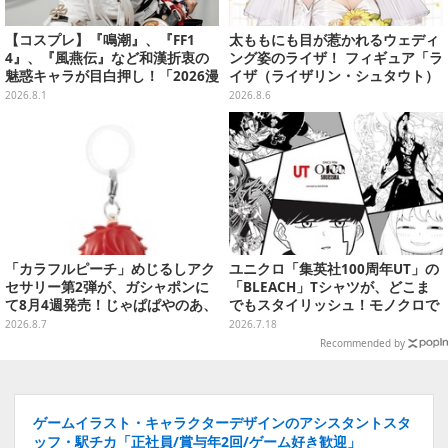
【コスプレ】『鳴潮』、『FF1
太ももにも目が惹かれるウェディ
4』、『風燕伝』など和漢折衷の
ング姿のライザ！ フィギュア「ラ
魅惑キャラが目白押し！「2026漫
イザ（ライザリン・シュタウト）
画博覧会」美麗レイヤー13選【写
ウェディングStyle」が8月7日よ
2026.8.1
2026.8.6
真39枚】
り予約受付開始
「カラフルピーチ」めじるしアク
ユニクロ「集英社100周年UT」の
セサリー第2弾が、ガシャポンに
「BLEACH」Tシャツが、どこま
て8月4週発売！じゃぱぱやのあ、
でもスタイリッシュ！モノクロで
シヴァたちメンバー11名分ライン
キマってる
2026.8.7
2026.7.18
ナップ
Recommended by
ゲームイラスト・キャラクターデザインのアシスタントスタ
ッフ・駅チカ「正社員/賞与年2回/ゲーム好き歓迎」