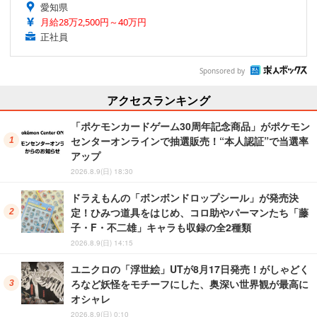
愛知県
月給28万2,500円～40万円
正社員
Sponsored by
アクセスランキング
「ポケモンカードゲーム30周年記念商品」がポケモン
センターオンラインで抽選販売！“本人認証”で当選率
アップ
2026.8.9(日) 18:30
ドラえもんの「ボンボンドロップシール」が発売決
定！ひみつ道具をはじめ、コロ助やパーマンたち「藤
子・F・不二雄」キャラも収録の全2種類
2026.8.9(日) 14:15
ユニクロの「浮世絵」UTが8月17日発売！がしゃどく
ろなど妖怪をモチーフにした、奥深い世界観が最高に
オシャレ
2026.8.9(日) 0:10