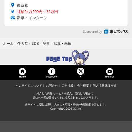
東京都
月給24万200円～32万円
新卒・インターン
Sponsored by
写真・画像
ホーム
›
任天堂
›
3DS
›
記事
›
Home
Facebook
YouTube
X
インサイドについて
お問合せ
広告掲載
会社概要
個人情報保護方針
紹介した商品/サービスを購入、契約した場合に、
売上の一部が弊社サイトに還元されることがあります。
当サイトに掲載の記事・見出し・写真・画像の無断転載を禁じます。
Copyright © 2026 IID, Inc.