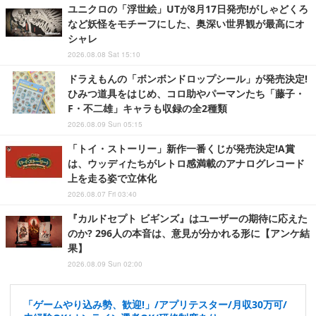
ユニクロの「浮世絵」UTが8月17日発売!がしゃどくろ
など妖怪をモチーフにした、奥深い世界観が最高にオ
シャレ
2026.08.08 Sat 15:10
ドラえもんの「ボンボンドロップシール」が発売決定!
ひみつ道具をはじめ、コロ助やパーマンたち「藤子・
F・不二雄」キャラも収録の全2種類
2026.08.09 Sun 05:15
「トイ・ストーリー」新作一番くじが発売決定!A賞
は、ウッディたちがレトロ感満載のアナログレコード
上を走る姿で立体化
2026.08.07 Fri 03:40
『カルドセプト ビギンズ』はユーザーの期待に応えた
のか? 296人の本音は、意見が分かれる形に【アンケ結
果】
2026.08.09 Sun 02:00
「ゲームやり込み勢、歓迎!」/アプリテスター/月収30万可/