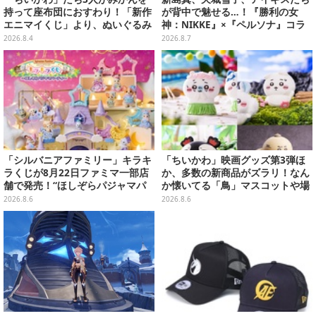
持って座布団におすわり！「新作
が背中で魅せる…！『勝利の女
エニマイくじ」より、ぬいぐるみ
神：NIKKE』×『ペルソナ』コラ
画像が初公開
ボキャラ＆KV解禁
2026.8.4
2026.8.7
「シルバニアファミリー」キラキ
「ちいかわ」映画グッズ第3弾ほ
ラくじが8月22日ファミマ一部店
か、多数の新商品がズラリ！なん
舗で発売！“ほしぞらパジャマパ
か懐いてる「鳥」マスコットや場
ーティ”をテーマに、お人形や建
面写アイテムなど必見のラインナ
2026.8.6
2026.8.6
物がラインナップ
ップ