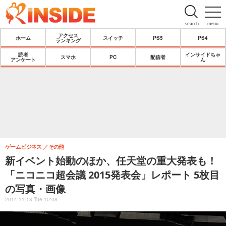
search
menu
アクセス
ホーム
スイッチ
PS5
PS4
ランキング
読者
インサイドちゃ
スマホ
PC
配信者
アンケート
ん
ゲームビジネス
その他
新イベント始動のほか、任天堂の重大発表も！
「ニコニコ超会議 2015発表会」レポート 5枚目
の写真・画像
2014.11.18 Tue 10:08