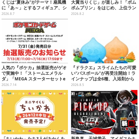
くじは“夏休み”がテーマ！扇風機
大賞当りくじ」が楽しみ！「ポム
に「あ～」とするフィギュア、シ
ポムプリン」をはじめ、上位ラン
ロのボウル皿など嬉しいラインナ
クインが登場するスペシャル企画
2026.8.7
2026.8.2
ップ
人気の『ポケカ』抽選販売がゲオ
『ドラクエ』スライムたちの可愛
で実施中！「ストームエメラル
い“バスボール”が再受注開始！ラ
ダ」「MEGA スターターセットe
インナップは全6種、入浴剤から
x」各種の全4商品
モンスターのフィギュアが出てく
2026.7.14
2026.8.5
る
「ちいかわ」たち3人がみかんを
新島真、天城雪子、アイギスたち