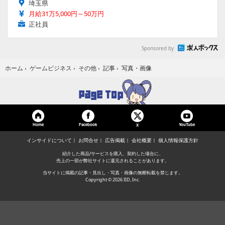
埼玉県
月給31万5,000円～50万円
正社員
Sponsored by
写真・画像
ホーム
›
ゲームビジネス
›
その他
›
記事
›
Home
Facebook
YouTube
X
インサイドについて
お問合せ
広告掲載
会社概要
個人情報保護方針
紹介した商品/サービスを購入、契約した場合に、
売上の一部が弊社サイトに還元されることがあります。
当サイトに掲載の記事・見出し・写真・画像の無断転載を禁じます。
Copyright © 2026 IID, Inc.