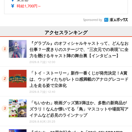
時給1,700円～
Sponsored by
アクセスランキング
『グラブル』のオフィシャルキャストって、どんなお
仕事？一度きりのステージで、“三次元での表現”に全
力を懸けるキャスト陣の舞台裏【インタビュー】
2026.8.7(金) 12:00
「トイ・ストーリー」新作一番くじが発売決定！A賞
は、ウッディたちがレトロ感満載のアナログレコード
上を走る姿で立体化
2026.8.7(金) 12:40
「ちいかわ」映画グッズ第3弾ほか、多数の新商品が
ズラリ！なんか懐いてる「鳥」マスコットや場面写ア
イテムなど必見のラインナップ
2026.8.6(木) 20:25