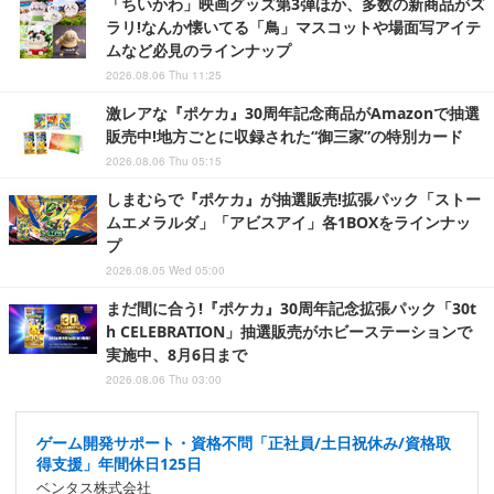
「ちいかわ」映画グッズ第3弾ほか、多数の新商品がズ
ラリ!なんか懐いてる「鳥」マスコットや場面写アイテ
ムなど必見のラインナップ
2026.08.06 Thu 11:25
激レアな『ポケカ』30周年記念商品がAmazonで抽選
販売中!地方ごとに収録された“御三家”の特別カード
2026.08.06 Thu 05:15
しまむらで『ポケカ』が抽選販売!拡張パック「ストー
ムエメラルダ」「アビスアイ」各1BOXをラインナッ
プ
2026.08.05 Wed 05:00
まだ間に合う!『ポケカ』30周年記念拡張パック「30t
h CELEBRATION」抽選販売がホビーステーションで
実施中、8月6日まで
2026.08.06 Thu 03:00
ゲーム開発サポート・資格不問「正社員/土日祝休み/資格取
得支援」年間休日125日
ベンタス株式会社