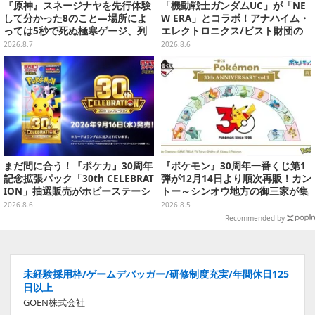
『原神』スネージナヤを先行体験
「機動戦士ガンダムUC」が「NE
して分かった8のこと―場所によ
W ERA」とコラボ！アナハイム・
っては5秒で死ぬ極寒ゲージ、列
エレクトロニクス/ビスト財団の
車は“ダイナミック途中下車”可能
キャップが予約開始
2026.8.7
2026.8.6
など自由度高め
まだ間に合う！『ポケカ』30周年
『ポケモン』30周年一番くじ第1
記念拡張パック「30th CELEBRAT
弾が12月14日より順次再販！カン
ION」抽選販売がホビーステーシ
トー～シンオウ地方の御三家が集
ョンで実施中、8月6日まで
まった時計、ぬいぐるみなど記念
2026.8.6
2026.8.5
グッズ盛りだくさん
Recommended by
未経験採用枠/ゲームデバッガー/研修制度充実/年間休日125
日以上
GOEN株式会社