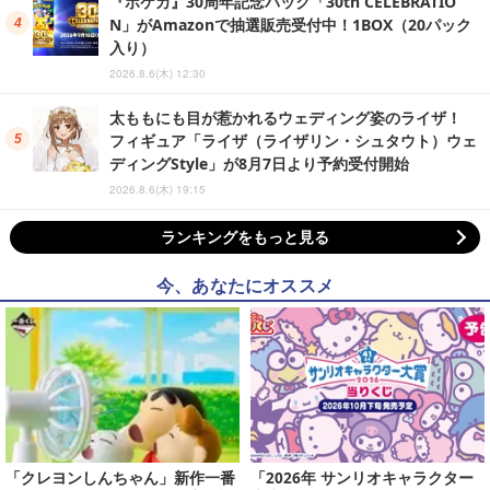
『ポケカ』30周年記念パック「30th CELEBRATIO
N」がAmazonで抽選販売受付中！1BOX（20パック
入り）
2026.8.6(木) 12:30
太ももにも目が惹かれるウェディング姿のライザ！
フィギュア「ライザ（ライザリン・シュタウト）ウェ
ディングStyle」が8月7日より予約受付開始
2026.8.6(木) 19:15
ランキングをもっと見る
今、あなたにオススメ
「クレヨンしんちゃん」新作一番
「2026年 サンリオキャラクター