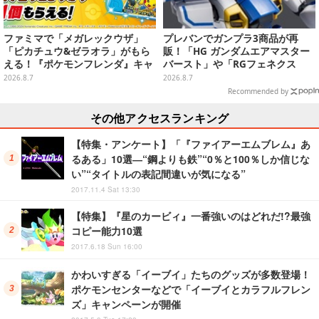
ファミマで「メガレックウザ」
プレバンでガンプラ3商品が再
「ピカチュウ&ゼラオラ」がもら
販！「HG ガンダムエアマスター
える！『ポケモンフレンダ』キャ
バースト」や「RGフェネクス
ンペーンが8月11日開始
（ナラティブVer.）」も
2026.8.7
2026.8.7
Recommended by
その他アクセスランキング
【特集・アンケート】「『ファイアーエムブレム』あ
るある」10選―“鋼よりも鉄”“0％と100％しか信じな
い”“タイトルの表記間違いが気になる”
2017.11.4 Sat 13:30
【特集】『星のカービィ』一番強いのはどれだ!?最強
コピー能力10選
2017.6.18 Sun 16:00
かわいすぎる「イーブイ」たちのグッズが多数登場！
ポケモンセンターなどで「イーブイとカラフルフレン
ズ」キャンペーンが開催