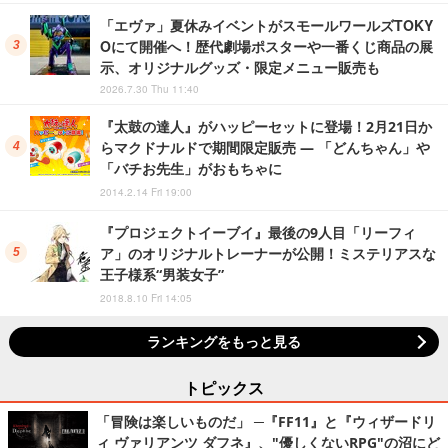
「エヴァ」夏休みイベントがスモールワールズTOKY
Oにて開催へ！歴代劇場ポスターや一番くじ商品の展
示、オリジナルグッズ・限定メニュー販売も
2026.7.30 Thu 11:40
『太鼓の達人』がハッピーセットに登場！2月21日か
らマクドナルドで期間限定販売 ― 「どんちゃん」や
「バチお先生」がおもちゃに
2014.2.14 Fri 19:00
『プロジェクトイーブイ』最後の9人目「リーフィ
ア」のオリジナルトレーナーが公開！ミステリアスな
王子様系“男装女子”
2018.8.10 Fri 14:05
ランキングをもっと見る
トピックス
「冒険は楽しいものだ」 ─『FF11』と『ウィザードリ
ィ ヴァリアンツ ダフネ』、"優しくないRPG"の沼にど