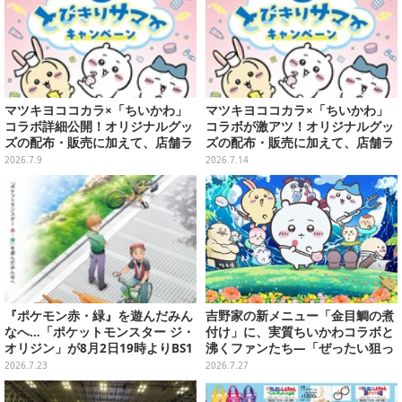
マツキヨココカラ×「ちいかわ」
マツキヨココカラ×「ちいかわ」
コラボ詳細公開！オリジナルグッ
コラボが激アツ！オリジナルグッ
ズの配布・販売に加えて、店舗ラ
ズの配布・販売に加えて、店舗ラ
ッピングや”花火打ち上げ”まで盛
ッピングや”花火打ち上げ”まで盛
2026.7.9
2026.7.14
り沢山
り沢山
『ポケモン赤・緑』を遊んだみん
吉野家の新メニュー「金目鯛の煮
なへ…「ポケットモンスター ジ・
付け」に、実質ちいかわコラボと
オリジン」が8月2日19時よりBS1
沸くファンたち―「ぜったい狙っ
2・日曜アニメ劇場で放送決定！
ただろ！」「映画公開のタイミン
2026.7.23
2026.7.27
グで妙だな？」