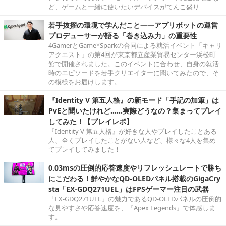
ど、ゲームと一緒に使いたいデバイスがてんこ盛り
若手抜擢の環境で学んだこと――アプリボットの運営
プロデューサーが語る「巻き込み力」の重要性
4GamerとGame*Sparkの合同による就活イベント「キャリ
アクエスト」の第4回が東京都立産業貿易センター浜松町
館で開催されました。このイベントに合わせ、自身の就活
時のエピソードを若手クリエイターに聞いてみたので、そ
の模様をお届けします。
『Identity V 第五人格』の新モード「手記の加筆」は
PvEと聞いたけれど……実際どうなの？集まってプレイ
してみた！【プレイレポ】
『Identity V 第五人格』が好きな人やプレイしたことある
人、全くプレイしたことがない人など、様々な4人を集め
てプレイしてみました！
0.03msの圧倒的応答速度やリフレッシュレートで勝ち
にこだわる！鮮やかなQD-OLEDパネル搭載のGigaCry
sta「EX-GDQ271UEL」はFPSゲーマー注目の武器
「EX-GDQ271UEL」の魅力であるQD-OLEDパネルの圧倒的
な見やすさや応答速度を、『Apex Legends』で体感しま
す。