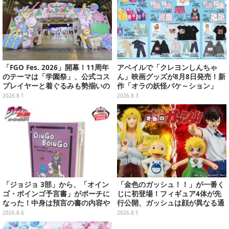
「FGO Fes. 2026」開幕！11周年
アベイルで「クレヨンしんちゃ
のテーマは「学園祭」、公式コス
ん」映画グッズが8月8日発売！新
プレイヤーと着ぐるみも勢揃いの
作「オラの妖怪バケ～ション」
カルデア学園はお祭り一色
や、「ヘンダーランド」「暗黒タ
2026.8.1
2026.8.3
マタマ」などをフィーチャー
「ジョジョ 3部」から、「オイン
「金色のガッシュ！！」が一番く
ゴ・ボインゴ予言書」がポーチに
じに初登場！フィギュア4体が先
なった！中身は預言の書の内容や
行公開、ガッシュは顔が異なる通
アニメ総柄デザインをプリント
常/ザケルver.の2種
2026.8.6
2026.8.5