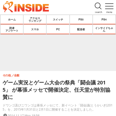
search
menu
アクセス
ホーム
スイッチ
PS5
PS4
ランキング
読者
インサイドちゃ
スマホ
PC
配信者
アンケート
ん
その他
全般
ゲーム実況とゲーム大会の祭典「闘会議 201
5」 が幕張メッセで開催決定、任天堂が特別協
賛に
ドワンゴ及びニワンゴは幕張メッセにて、新イベント「闘会議(とうかいぎ)201
5」を、2015年1月31日と2月1日に開催することを決定しました。
2014.11.17 Mon 19:56