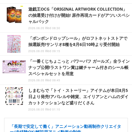
遊戯王OCG「ORIGINAL ARTWORK COLLECTION」
の抽選受け付けが開始! 原作再現カードがアツいスペシ
ャルパック
2026.08.05 Wed 08:30
「ボンボンドロップシール」がロフトネットストアで
抽選販売!サンリオ8種を8月6日10時より受付開始
2026.08.05 Wed 09:15
「一番くじちょこっと パワーパフ ガールズ」全ライン
ナップ公開!ラストワン賞は鍵チャーム付きのシール帳
スペシャルセットを用意
2026.08.05 Wed 09:45
しまむらで「トイ・ストーリー」アイテムが本日8月5
日より発売!アパレルや雑貨、エイリアンとハムのダイ
カットクッションなど盛りだくさん
2026.08.05 Wed 01:10
「長期で安定して働く」アニメーション動画制作クリエイタ
ー/未経験OK/解説用アニメ動画の制作