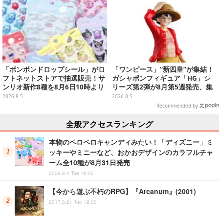
「ボンボンドロップシール」がロ
「ワンピース」“新四皇”が集結！
フトネットストアで抽選販売！サ
ガシャポンフィギュア「HG」シ
ンリオ新作8種を8月6日10時より
リーズ第2弾が8月第5週発売、集
受付開始
めて並べたくなるクオリティ
2026.8.5
2026.8.5
Recommended by
全般アクセスランキング
本物のペロペロキャンディみたい！「ディズニー」ミ
ッキーやミニーなど、おかおデザインのカラフルチャ
ーム全10種が8月31日発売
2026.8.4 Tue 16:00
【今から遊ぶ不朽のRPG】『Arcanum』(2001)
2017.3.21 Tue 12:00