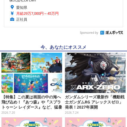
愛知県
月給29万7,000円～45万円
正社員
Sponsored by
今、あなたにオススメ
【特集】この夏は画面の中の海へ
ガンダムシリーズ最新作「機動戦
飛び込め！『あつ森』や『スプラ
士ガンダムRG アレックスゼロ」
トゥーン レイダース』など、猛暑
発表！2027年展開
を忘れて遊びたい“海ゲー”おすす
2026.7.20
2026.7.24
め5選