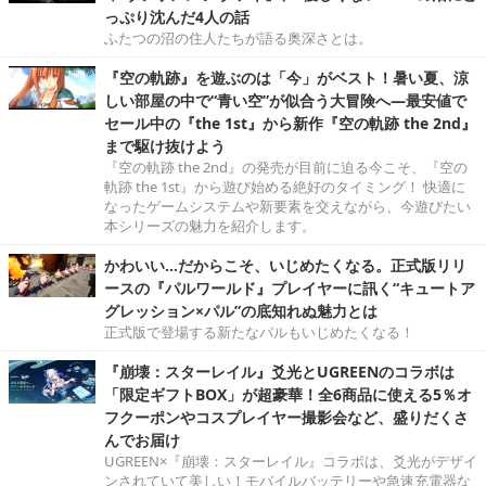
っぷり沈んだ4人の話
ふたつの沼の住人たちが語る奥深さとは。
『空の軌跡』を遊ぶのは「今」がベスト！暑い夏、涼
しい部屋の中で“青い空”が似合う大冒険へ―最安値で
セール中の『the 1st』から新作『空の軌跡 the 2nd』
まで駆け抜けよう
『空の軌跡 the 2nd』の発売が目前に迫る今こそ、『空の
軌跡 the 1st』から遊び始める絶好のタイミング！ 快適に
なったゲームシステムや新要素を交えながら、今遊びたい
本シリーズの魅力を紹介します。
かわいい…だからこそ、いじめたくなる。正式版リリ
ースの『パルワールド』プレイヤーに訊く“キュートア
グレッション×パル”の底知れぬ魅力とは
正式版で登場する新たなパルもいじめたくなる！
『崩壊：スターレイル』爻光とUGREENのコラボは
「限定ギフトBOX」が超豪華！全6商品に使える5％オ
フクーポンやコスプレイヤー撮影会など、盛りだくさ
んでお届け
UGREEN×『崩壊：スターレイル』コラボは、爻光がデザイ
ンされていて美しい！モバイルバッテリーや急速充電器な