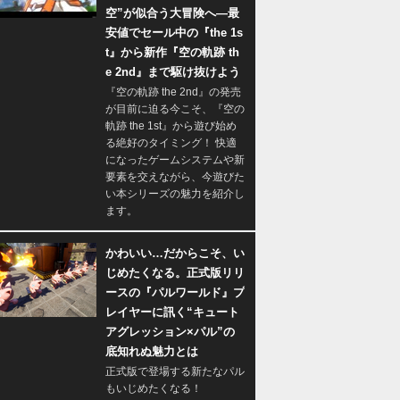
空”が似合う大冒険へ―最
安値でセール中の『the 1s
t』から新作『空の軌跡 th
e 2nd』まで駆け抜けよう
『空の軌跡 the 2nd』の発売
が目前に迫る今こそ、『空の
軌跡 the 1st』から遊び始め
る絶好のタイミング！ 快適
になったゲームシステムや新
要素を交えながら、今遊びた
い本シリーズの魅力を紹介し
ます。
かわいい…だからこそ、い
じめたくなる。正式版リリ
ースの『パルワールド』プ
レイヤーに訊く“キュート
アグレッション×パル”の
底知れぬ魅力とは
正式版で登場する新たなパル
もいじめたくなる！