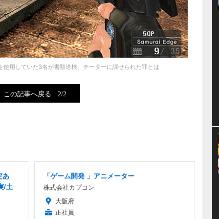
を使用していた3名が書類送検、チーターに課せられた罪とは
この記事へ戻る
2/2
定あ
「ゲーム開発 」アニメーター
実/土
株式会社カプコン
大阪府
正社員