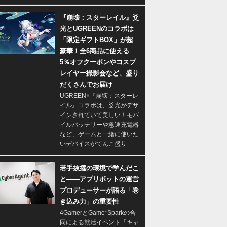
『崩壊：スターレイル』爻
光とUGREENのコラボは
「限定ギフトBOX」が超
豪華！全6商品に使える
5％オフクーポンやコスプ
レイヤー撮影会など、盛り
だくさんでお届け
UGREEN×『崩壊：スターレ
イル』コラボは、爻光がデザ
インされていて美しい！モバ
イルバッテリーや急速充電器
など、ゲームと一緒に使いた
いデバイスがてんこ盛り
若手抜擢の環境で学んだこ
と――アプリボットの運営
プロデューサーが語る「巻
き込み力」の重要性
4GamerとGame*Sparkの合
同による就活イベント「キャ