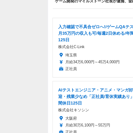
ゲーム開発のマイルストーン社長が逮捕、金
入力確認で不具合ゼロへ!/ゲームQAテス
月35万円の収入も可/毎週2日休める/年
125日
株式会社C-Link
埼玉県
月給34万6,000円～45万4,000円
正社員
AIテストエンジニア・アニメ・マンガ
迎・残業少なめ「正社員/育休実績あり
間休日125日
株式会社キソシン
大阪府
月給30万6,100円～55万円
正社員