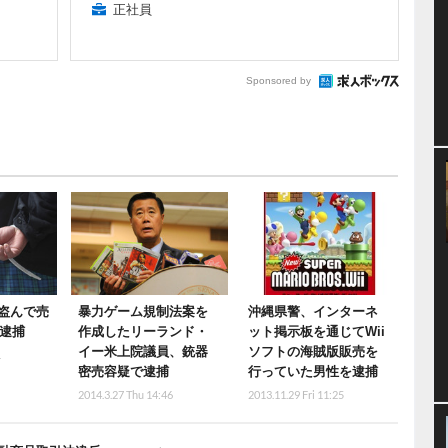
正社員
Sponsored by
を盗んで売
暴力ゲーム規制法案を
沖縄県警、インターネ
が逮捕
作成したリーランド・
ット掲示板を通じてWii
イー米上院議員、銃器
ソフトの海賊版販売を
1
密売容疑で逮捕
行っていた男性を逮捕
2014.3.27 Thu 14:46
2013.11.29 Fri 11:25