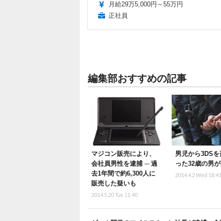
月給29万5,000円～55万円
正社員
編集部おすすめの記事
マジコン販売により、
男児から3DS
会社員男性を逮捕 ─ 過
った32歳の男
去1年間で約6,300人に
2014.4.2 Wed 18:4
販売した疑いも
2014.5.20 Tue 11:40