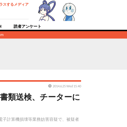
ラスするメディア
H
読者アンケート
am
2014.6.25 Wed 15:40
が書類送検、チーターに
る電子計算機損壊等業務妨害容疑で、被疑者