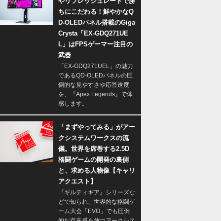
やリフレッシュレートで勝
ちにこだわる！鮮やかなQ
D-OLEDパネル搭載のGiga
Crysta「EX-GDQ271UE
L」はFPSゲーマー注目の
武器
「EX-GDQ271UEL」の魅力
であるQD-OLEDパネルの圧
倒的な見やすさや応答速度
を、『Apex Legends』で体
感します。
「まずやってみる」がアー
クシステムワークスの流
儀。世界を席巻する2.5D
格闘ゲームの開発の裏側
と、求める人物像【キャリ
アクエスト】
『ギルティギア』シリーズな
どで知られ、世界的な格闘ゲ
ーム大会「EVO」でも圧倒
的な存在感を放つアークシス