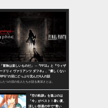
「冒険は楽しいものだ」 ─『FF11』と『ウィザ
ードリィ ヴァリアンツ ダフネ』、"優しくない
RPG"の沼にどっぷり沈んだ4人の話
ふたつの沼の住人たちが語る奥深さとは。
『空の軌跡』を遊ぶのは
「今」がベスト！暑い夏、
涼しい部屋の中で“青い