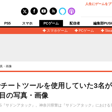
人生にゲームをプ
PS5
スマホ
PCゲーム
配信者
編集部PUS
スマホゲーム
PCゲーム
Ste
真・画像
チートツールを使用していた3名
枚目の写真・画像
FPS『サドンアタック』。神奈川県警は『サドンアタック』におけ