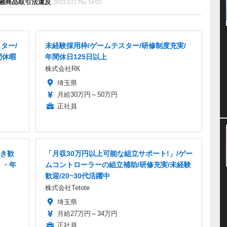
融商品取引法違反
2013.3.21 Thu 14:03
ター/
未経験採用枠/ゲームテスター/研修制度充実/
間休暇
年間休日125日以上
株式会社RK
埼玉県
月給30万円～50万円
正社員
好き歓
「月収30万円以上可能な組立サポート!」/ゲー
」・年
ムコントローラーの組立補助/研修充実/未経験
歓迎/20~30代活躍中
株式会社Tetote
埼玉県
月給27万円～34万円
正社員