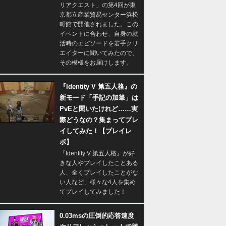
リアクエスト」の第4回が東
京都立産業貿易センター浜松
町館で開催されました。この
イベントに合わせ、自身の就
活時のエピソードを若手クリ
エイターに聞いてみたので、
その模様をお届けします。
『Identity V 第五人格』の
新モード「手記の加筆」は
PvEと聞いたけれど……実
際どうなの？集まってプレ
イしてみた！【プレイレ
ポ】
『Identity V 第五人格』が好
きな人やプレイしたことある
人、全くプレイしたことがな
い人など、様々な4人を集め
てプレイしてみました！
0.03msの圧倒的応答速度