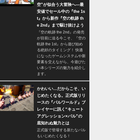
空”が似合う大冒険へ―最
安値でセール中の『the 1s
t』から新作『空の軌跡 th
e 2nd』まで駆け抜けよう
『空の軌跡 the 2nd』の発売
が目前に迫る今こそ、『空の
軌跡 the 1st』から遊び始め
る絶好のタイミング！ 快適
になったゲームシステムや新
要素を交えながら、今遊びた
い本シリーズの魅力を紹介し
ます。
かわいい…だからこそ、い
じめたくなる。正式版リリ
ースの『パルワールド』プ
レイヤーに訊く“キュート
アグレッション×パル”の
底知れぬ魅力とは
正式版で登場する新たなパル
もいじめたくなる！