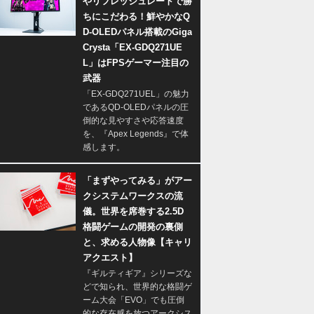
やリフレッシュレートで勝
ちにこだわる！鮮やかなQ
D-OLEDパネル搭載のGiga
Crysta「EX-GDQ271UE
L」はFPSゲーマー注目の
武器
「EX-GDQ271UEL」の魅力
であるQD-OLEDパネルの圧
倒的な見やすさや応答速度
を、『Apex Legends』で体
感します。
「まずやってみる」がアー
クシステムワークスの流
儀。世界を席巻する2.5D
格闘ゲームの開発の裏側
と、求める人物像【キャリ
アクエスト】
『ギルティギア』シリーズな
どで知られ、世界的な格闘ゲ
ーム大会「EVO」でも圧倒
的な存在感を放つアークシス