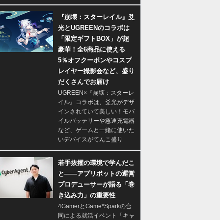
『崩壊：スターレイル』爻
光とUGREENのコラボは
「限定ギフトBOX」が超
豪華！全6商品に使える
5％オフクーポンやコスプ
レイヤー撮影会など、盛り
だくさんでお届け
UGREEN×『崩壊：スターレ
イル』コラボは、爻光がデザ
インされていて美しい！モバ
イルバッテリーや急速充電器
など、ゲームと一緒に使いた
いデバイスがてんこ盛り
若手抜擢の環境で学んだこ
と――アプリボットの運営
プロデューサーが語る「巻
き込み力」の重要性
4GamerとGame*Sparkの合
同による就活イベント「キャ