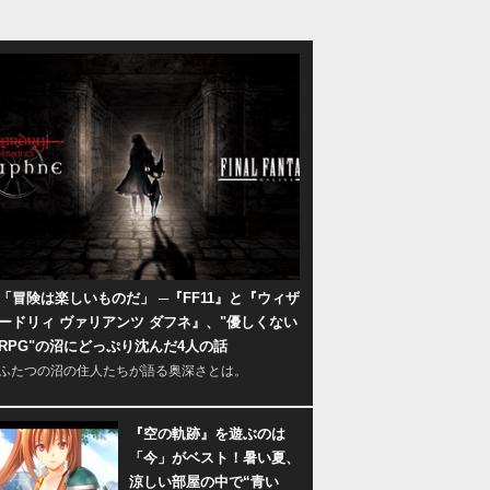
「冒険は楽しいものだ」 ─『FF11』と『ウィザ
ードリィ ヴァリアンツ ダフネ』、"優しくない
RPG"の沼にどっぷり沈んだ4人の話
ふたつの沼の住人たちが語る奥深さとは。
『空の軌跡』を遊ぶのは
「今」がベスト！暑い夏、
涼しい部屋の中で“青い