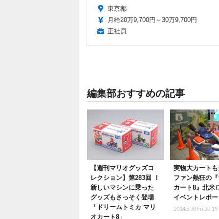
東京都
月給20万9,700円～30万9,700円
正社員
編集部おすすめの記事
【週刊マリオグッズコ
実物大カートも
レクション】第283回 ！
ファン熱狂の『
新しいマシンに乗った
カート8』北米
グッズもさっそく登場
イベントレポー
「ドリームトミカ マリ
2014.5.30 Fri 20:19
オカート8」