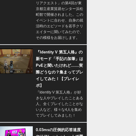
リアクエスト」の第4回が東
京都立産業貿易センター浜松
町館で開催されました。この
イベントに合わせ、自身の就
活時のエピソードを若手クリ
エイターに聞いてみたので、
その模様をお届けします。
『Identity V 第五人格』の
新モード「手記の加筆」は
PvEと聞いたけれど……実
際どうなの？集まってプレ
イしてみた！【プレイレ
ポ】
『Identity V 第五人格』が好
きな人やプレイしたことある
人、全くプレイしたことがな
い人など、様々な4人を集め
てプレイしてみました！
0.03msの圧倒的応答速度