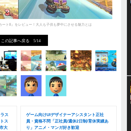
カート8』をレビュー！大人も子供も夢中にさせる魅力とは
この記事へ戻る
5/14
イラス
ゲーム向けUIデザイナーアシスタント正社
トス
員・資格不問「正社員/週休2日制/育休実績あ
ま市大
り」アニメ・マンガ好き歓迎