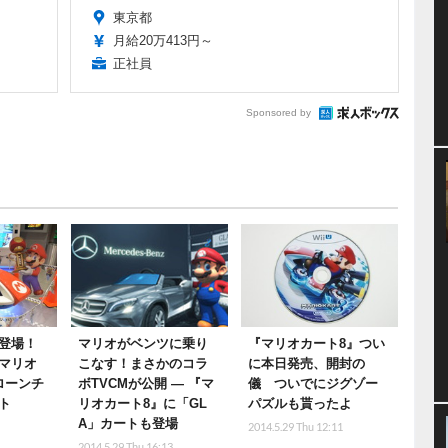
東京都
月給20万413円～
正社員
Sponsored by
登場！
マリオがベンツに乗り
『マリオカート8』つい
マリオ
こなす！まさかのコラ
に本日発売、開封の
ローンチ
ボTVCMが公開 ― 『マ
儀 ついでにジグゾー
ト
リオカート8』に「GL
パズルも貰ったよ
A」カートも登場
2014.5.29 Thu 12:11
2014.5.29 Thu 16:13