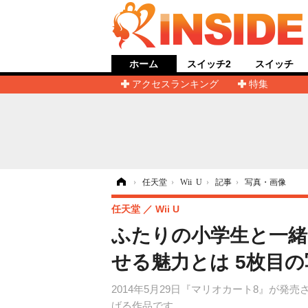
ホーム
スイッチ2
スイッチ
アクセスランキング
特集
ホーム
›
任天堂
›
Wii U
›
記事
›
写真・画像
任天堂
Wii U
ふたりの小学生と一緒
せる魅力とは 5枚目
2014年5月29日『マリオカート8』が
げる作品です。