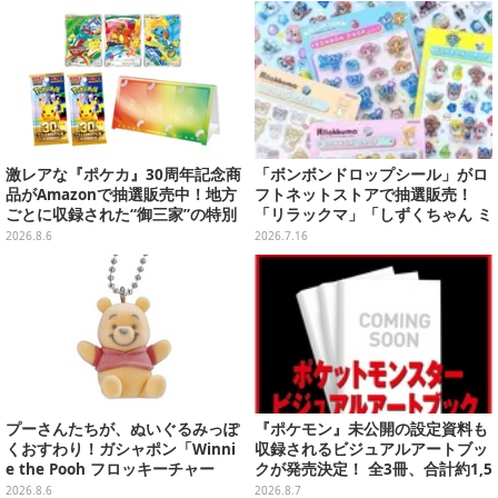
り予約受付開始
激レアな『ポケカ』30周年記念商
「ボンボンドロップシール」がロ
品がAmazonで抽選販売中！地方
フトネットストアで抽選販売！
ごとに収録された“御三家”の特別
「リラックマ」「しずくちゃん ミ
カード
ニ」など全12種をラインナップ
2026.8.6
2026.7.16
プーさんたちが、ぬいぐるみっぽ
『ポケモン』未公開の設定資料も
くおすわり！ガシャポン「Winni
収録されるビジュアルアートブッ
e the Pooh フロッキーチャー
クが発売決定！ 全3冊、合計約1,5
ム」ふわふわでどれも可愛い全4
00ページの大ボリュームでシリー
2026.8.6
2026.8.7