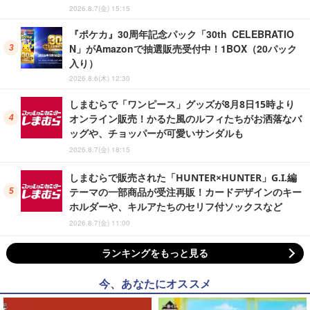
2026.8.7(金) 15:15
『ポケカ』30周年記念パック「30th CELEBRATIO
N」がAmazonで抽選販売受付中！1BOX（20パック
入り）
2026.8.6(木) 12:30
しまむらで「ワンピース」グッズが8月8日15時より
オンライン販売！かるた風のルフィたちがお洒落なバ
ッグや、チョッパーが可愛いサンダルも
2026.8.7(金) 18:15
しまむらで販売された「HUNTER×HUNTER」G.I.編
テーマの一部商品が受注再販！カードデザインのキー
ホルダーや、キルアたちのセリフ付ソックスなど
2026.8.7(金) 11:00
ランキングをもっと見る
今、あなたにオススメ