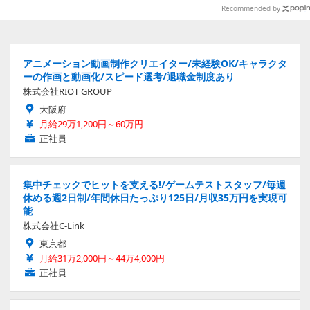
種
ズ30年を振り返る
Recommended by
アニメーション動画制作クリエイター/未経験OK/キャラクタ
ーの作画と動画化/スピード選考/退職金制度あり
株式会社RIOT GROUP
大阪府
月給29万1,200円～60万円
正社員
集中チェックでヒットを支える!/ゲームテストスタッフ/毎週
休める週2日制/年間休日たっぷり125日/月収35万円を実現可
能
株式会社C-Link
東京都
月給31万2,000円～44万4,000円
正社員