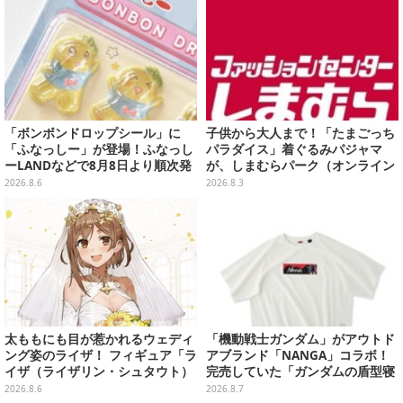
「ボンボンドロップシール」に
子供から大人まで！「たまごっち
「ふなっしー」が登場！ふなっし
パラダイス」着ぐるみパジャマ
ーLANDなどで8月8日より順次発
が、しまむらパーク（オンライン
売
ストア）にて受注生産
2026.8.6
2026.8.3
太ももにも目が惹かれるウェディ
「機動戦士ガンダム」がアウトド
ング姿のライザ！ フィギュア「ラ
アブランド「NANGA」コラボ！
イザ（ライザリン・シュタウト）
完売していた「ガンダムの盾型寝
ウェディングStyle」が8月7日よ
袋」も2次受注開始
2026.8.6
2026.8.7