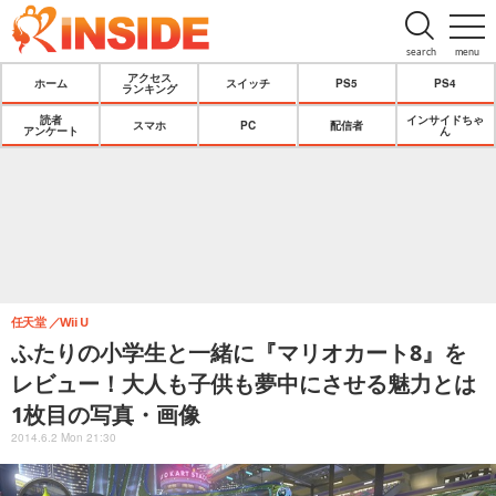
search
menu
アクセス
ホーム
スイッチ
PS5
PS4
ランキング
読者
インサイドちゃ
スマホ
PC
配信者
アンケート
ん
任天堂
Wii U
ふたりの小学生と一緒に『マリオカート8』を
レビュー！大人も子供も夢中にさせる魅力とは
1枚目の写真・画像
2014.6.2 Mon 21:30