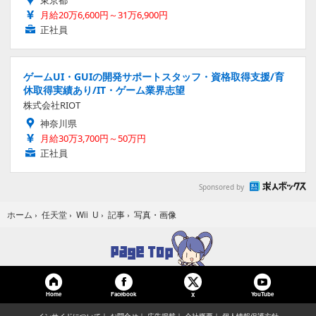
東京都
月給20万6,600円～31万6,900円
正社員
ゲームUI・GUIの開発サポートスタッフ・資格取得支援/育
休取得実績あり/IT・ゲーム業界志望
株式会社RIOT
神奈川県
月給30万3,700円～50万円
正社員
Sponsored by
写真・画像
ホーム
›
任天堂
›
Wii U
›
記事
›
Home
Facebook
YouTube
X
インサイドについて
お問合せ
広告掲載
会社概要
個人情報保護方針