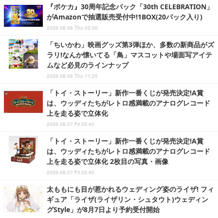
『ポケカ』30周年記念パック「30th CELEBRATION」
がAmazonで抽選販売受付中!1BOX(20パック入り)
2026.08.06 Thu 03:30
「ちいかわ」映画グッズ第3弾ほか、多数の新商品がズ
ラリ!なんか懐いてる「鳥」マスコットや場面写アイテ
ムなど必見のラインナップ
2026.08.06 Thu 11:25
「トイ・ストーリー」新作一番くじが発売決定!A賞
は、ウッディたちがレトロ感満載のアナログレコード
上を走る姿で立体化
2026.08.07 Fri 03:40
「トイ・ストーリー」新作一番くじが発売決定!A賞
は、ウッディたちがレトロ感満載のアナログレコード
上を走る姿で立体化 2枚目の写真・画像
2026.08.07 Fri 03:40
太ももにも目が惹かれるウェディング姿のライザ! フィ
ギュア「ライザ(ライザリン・シュタウト)ウェディン
グStyle」が8月7日より予約受付開始