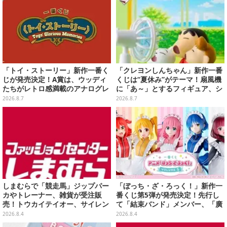
「トイ・ストーリー」新作一番く
「クレヨンしんちゃん」新作一番
じが発売決定！A賞は、ウッディ
くじは“夏休み”がテーマ！扇風機
たちがレトロ感満載のアナログレ
に「あ～」とするフィギュア、シ
コード上を走る姿で立体化
ロのボウル皿など嬉しいラインナ
2026.8.7
2026.8.7
ップ
しまむらで「競走馬」ジップパー
「ぼっち・ざ・ろっく！」新作一
カやトレーナー、雑貨が受注販
番くじ第5弾が発売決定！先行し
売！トウカイテイオー、サイレン
て「結束バンド」メンバー、「廣
ススズカなど名馬5頭をデザイン
井きくり」のメイド衣装フィギュ
2026.8.4
2026.8.4
アを公開