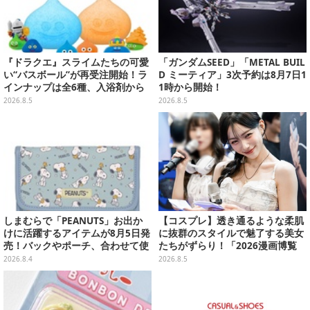
『ドラクエ』スライムたちの可愛
「ガンダムSEED」「METAL BUIL
い“バスボール”が再受注開始！ラ
D ミーティア」3次予約は8月7日1
インナップは全6種、入浴剤から
1時から開始！
モンスターのフィギュアが出てく
2026.8.5
2026.8.5
る
しまむらで「PEANUTS」お出か
【コスプレ】透き通るような柔肌
けに活躍するアイテムが8月5日発
に抜群のスタイルで魅了する美女
売！バックやポーチ、合わせて使
たちがずらり！「2026漫画博覧
いたいリール付きカラビナなど
会」美麗コンパニオンまとめ【画
2026.8.4
2026.8.5
像39枚】