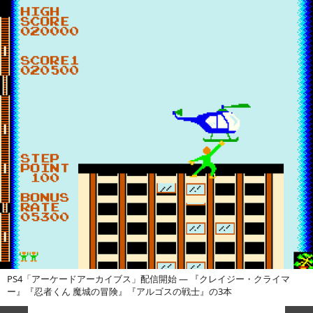
PS4「アーケードアーカイブス」配信開始 ― 『クレイジー・クライマ
ー』『忍者くん 魔城の冒険』『アルゴスの戦士』の3本