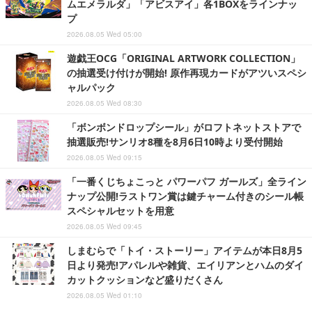
ムエメラルダ」「アビスアイ」各1BOXをラインナッ
プ
2026.08.05 Wed 05:00
遊戯王OCG「ORIGINAL ARTWORK COLLECTION」
の抽選受け付けが開始! 原作再現カードがアツいスペシ
ャルパック
2026.08.05 Wed 08:30
「ボンボンドロップシール」がロフトネットストアで
抽選販売!サンリオ8種を8月6日10時より受付開始
2026.08.05 Wed 09:15
「一番くじちょこっと パワーパフ ガールズ」全ライン
ナップ公開!ラストワン賞は鍵チャーム付きのシール帳
スペシャルセットを用意
2026.08.05 Wed 09:45
しまむらで「トイ・ストーリー」アイテムが本日8月5
日より発売!アパレルや雑貨、エイリアンとハムのダイ
カットクッションなど盛りだくさん
2026.08.05 Wed 01:10