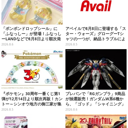
「ボンボンドロップシール」に
アベイルで8月8日に登場する「ス
「ふなっしー」が登場！ふなっし
ター・ウォーズ」グローグーTシ
ーLANDなどで8月8日より順次発
ャツの一つが、納品トラブルによ
売
り販売日変更へ
2026.8.6
2026.8.5
『ポケモン』30周年一番くじ第1
プレバンで「RGガンプラ」9商品
弾が12月14日より順次再販！カン
が抽選販売！ガンダムW系6種か
トー～シンオウ地方の御三家が集
ら、「ゴッド」「シャイニング」
まった時計、ぬいぐるみなど記念
まで
2026.8.5
2026.8.6
グッズ盛りだくさん