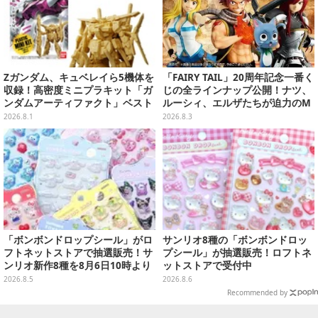
Zガンダム、キュベレイら5機体を
「FAIRY TAIL」20周年記念一番く
収録！高密度ミニプラキット「ガ
じの全ラインナップ公開！ナツ、
ンダムアーティファクト」ベスト
ルーシィ、エルザたちが迫力のM
セレクションが10月発売
ASTERLISEで初登場
2026.8.1
2026.8.3
「ボンボンドロップシール」がロ
サンリオ8種の「ボンボンドロッ
フトネットストアで抽選販売！サ
プシール」が抽選販売！ロフトネ
ンリオ新作8種を8月6日10時より
ットストアで受付中
受付開始
2026.8.5
2026.8.6
Recommended by