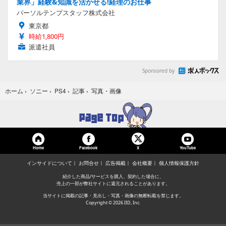
業界」経験&知識を活かせる!経理のお仕事
パーソルテンプスタッフ株式会社
東京都
時給1,800円
派遣社員
Sponsored by
写真・画像
ホーム
›
ソニー
›
PS4
›
記事
›
Home
Facebook
YouTube
X
インサイドについて
お問合せ
広告掲載
会社概要
個人情報保護方針
紹介した商品/サービスを購入、契約した場合に、
売上の一部が弊社サイトに還元されることがあります。
当サイトに掲載の記事・見出し・写真・画像の無断転載を禁じます。
Copyright © 2026 IID, Inc.