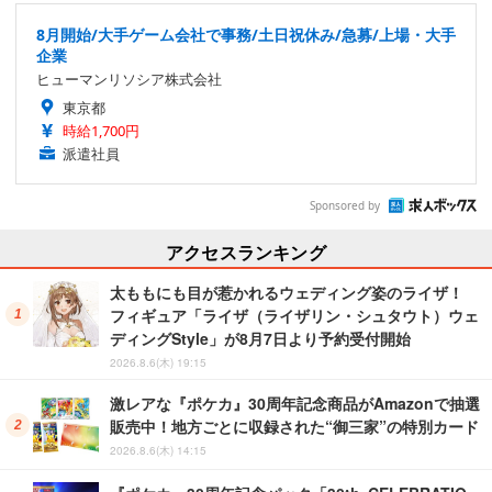
8月開始/大手ゲーム会社で事務/土日祝休み/急募/上場・大手
企業
ヒューマンリソシア株式会社
東京都
時給1,700円
派遣社員
Sponsored by
アクセスランキング
太ももにも目が惹かれるウェディング姿のライザ！
フィギュア「ライザ（ライザリン・シュタウト）ウェ
ディングStyle」が8月7日より予約受付開始
2026.8.6(木) 19:15
激レアな『ポケカ』30周年記念商品がAmazonで抽選
販売中！地方ごとに収録された“御三家”の特別カード
2026.8.6(木) 14:15