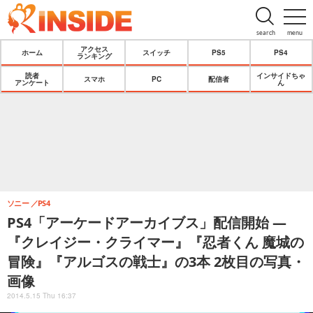
search
menu
アクセス
ホーム
スイッチ
PS5
PS4
ランキング
読者
インサイドちゃ
スマホ
PC
配信者
アンケート
ん
ソニー
PS4
PS4「アーケードアーカイブス」配信開始 ―
『クレイジー・クライマー』『忍者くん 魔城の
冒険』『アルゴスの戦士』の3本 2枚目の写真・
画像
2014.5.15 Thu 16:37