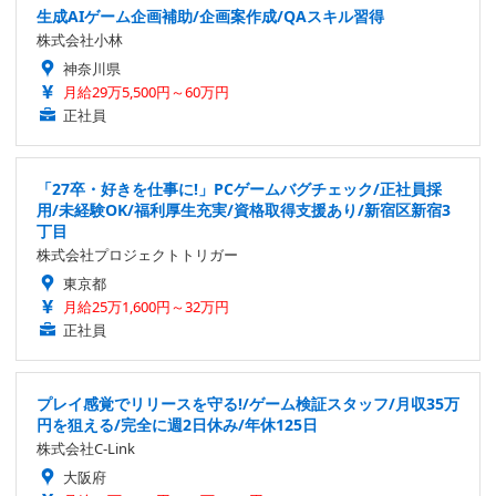
生成AIゲーム企画補助/企画案作成/QAスキル習得
株式会社小林
神奈川県
月給29万5,500円～60万円
正社員
「27卒・好きを仕事に!」PCゲームバグチェック/正社員採
用/未経験OK/福利厚生充実/資格取得支援あり/新宿区新宿3
丁目
株式会社プロジェクトトリガー
東京都
月給25万1,600円～32万円
正社員
プレイ感覚でリリースを守る!/ゲーム検証スタッフ/月収35万
円を狙える/完全に週2日休み/年休125日
株式会社C-Link
大阪府