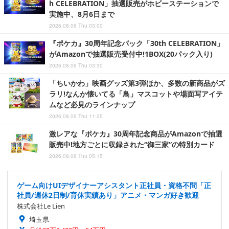
h CELEBRATION」抽選販売がホビーステーションで
実施中、8月6日まで
2026.08.06 Thu 03:00
『ポケカ』30周年記念パック「30th CELEBRATION」
がAmazonで抽選販売受付中!1BOX(20パック入り)
2026.08.06 Thu 03:30
「ちいかわ」映画グッズ第3弾ほか、多数の新商品がズ
ラリ!なんか懐いてる「鳥」マスコットや場面写アイテ
ムなど必見のラインナップ
2026.08.06 Thu 11:25
激レアな『ポケカ』30周年記念商品がAmazonで抽選
販売中!地方ごとに収録された“御三家”の特別カード
2026.08.06 Thu 05:15
ゲーム向けUIデザイナーアシスタント正社員・資格不問「正
社員/週休2日制/育休実績あり」アニメ・マンガ好き歓迎
株式会社Le Lien
埼玉県