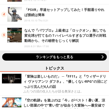
「PSVR」早速セットアップしてみた！手順通りやれ
ば接続は簡単
2016.10.13 Thu 0:21
なんで『パワプロ』上級者は「ロックオン」無しでも
変化球が打てるの？ハイレベルすぎるプロ選手の対戦
動画から、その秘密をじっくり解説
2020.8.31 Mon 17:00
ランキングをもっと見る
トピックス
「冒険は楽しいものだ」 ─『FF11』と『ウィザードリ
ィ ヴァリアンツ ダフネ』、"優しくないRPG"の沼にど
っぷり沈んだ4人の話
ふたつの沼の住人たちが語る奥深さとは。
『空の軌跡』を遊ぶのは「今」がベスト！暑い夏、涼
しい部屋の中で“青い空”が似合う大冒険へ―最安値で