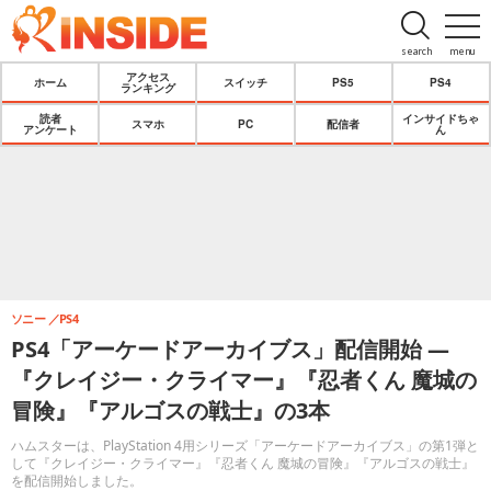
search
menu
アクセス
ホーム
スイッチ
PS5
PS4
ランキング
読者
インサイドちゃ
スマホ
PC
配信者
アンケート
ん
ソニー
PS4
PS4「アーケードアーカイブス」配信開始 ―
『クレイジー・クライマー』『忍者くん 魔城の
冒険』『アルゴスの戦士』の3本
ハムスターは、PlayStation 4用シリーズ「アーケードアーカイブス」の第1弾と
して『クレイジー・クライマー』『忍者くん 魔城の冒険』『アルゴスの戦士』
を配信開始しました。