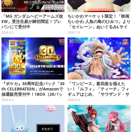
「MG ガンダムヘビーアームズ改
ちいかわマーケット限定！「映画
EW」受注生産が締切間近！プレ
ちいかわ 人魚の島のひみつ」より
バンにて受付中
「セイレーン」ぬいぐるみLサイ
ズが7月24日より予約開始
2026.8.5
2026.7.8
『ポケカ』30周年記念パック「30
「ワンピース」新四皇を揃えた
th CELEBRATION」がAmazonで
い！「ルフィ」「ティーチ」フィ
抽選販売受付中！1BOX（20パッ
ギュアはじめ、「サウザンド・サ
ク入り）
ニー号リモコンカー」など4商品
2026.8.6
2026.8.4
が順次展開