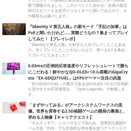
館で開催されました。このイベントに合わせ、自身の就活
時のエピソードを若手クリエイターに聞いてみたので、そ
の模様をお届けします。
『Identity V 第五人格』の新モード「手記の加筆」は
PvEと聞いたけれど……実際どうなの？集まってプレイ
してみた！【プレイレポ】
『Identity V 第五人格』が好きな人やプレイしたことある
人、全くプレイしたことがない人など、様々な4人を集め
てプレイしてみました！
0.03msの圧倒的応答速度やリフレッシュレートで勝ち
にこだわる！鮮やかなQD-OLEDパネル搭載のGigaCry
sta「EX-GDQ271UEL」はFPSゲーマー注目の武器
「EX-GDQ271UEL」の魅力であるQD-OLEDパネルの圧倒的
な見やすさや応答速度を、『Apex Legends』で体感しま
す。
「まずやってみる」がアークシステムワークスの流
儀。世界を席巻する2.5D格闘ゲームの開発の裏側と、
求める人物像【キャリアクエスト】
『ギルティギア』シリーズなどで知られ、世界的な格闘ゲ
ーム大会「EVO」でも圧倒的な存在感を放つアークシステ