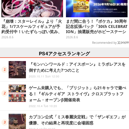
『崩壊：スターレイル』より「火
まだ間に合う！『ポケカ』30周年
花」1/7スケールフィギュアが予
記念拡張パック「30th CELEBRAT
約受付中！いたずらっぽい笑み、
ION」抽選販売がホビーステーシ
シルクハット型のステージが華や
ョンで実施中、8月6日まで
2026.8.6
2026.8.6
かさを演出
Recommended by
PS4アクセスランキング
『モンハンワールド：アイスボーン』ミラボレアスを
倒すために考えた7つのこと
2020.10.11 Sun 12:00
ゲーム未購入でも、「ブリジット」ら21キャラで遊べ
る！『ギルティギア ストライヴ』クロスプラットフ
ォーム・オープンβ開催発表
2022.10.4 Tue 10:20
カプコン公式「ミス春麗決定戦」で「ザンギエフ」が
優勝、その結果と再現度に会場困惑
2016.2.12 Fri 19:27