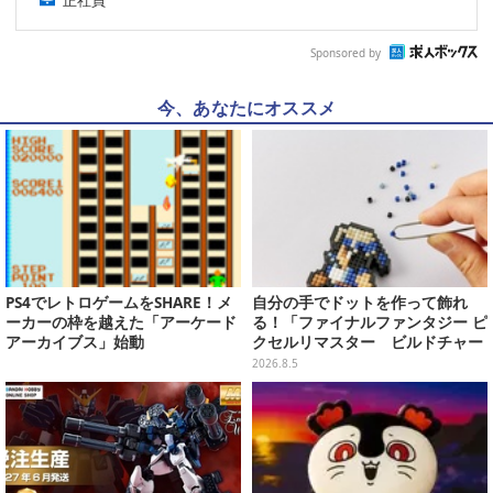
正社員
Sponsored by
今、あなたにオススメ
PS4でレトロゲームをSHARE！メ
自分の手でドットを作って飾れ
ーカーの枠を越えた「アーケード
る！「ファイナルファンタジー ピ
アーカイブス」始動
クセルリマスター ビルドチャー
ムコレクション Vol.3」が予約
2026.8.5
開始