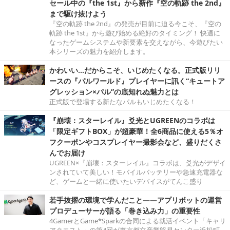
セール中の『the 1st』から新作『空の軌跡 the 2nd』
まで駆け抜けよう
『空の軌跡 the 2nd』の発売が目前に迫る今こそ、『空の
軌跡 the 1st』から遊び始める絶好のタイミング！ 快適に
なったゲームシステムや新要素を交えながら、今遊びたい
本シリーズの魅力を紹介します。
かわいい…だからこそ、いじめたくなる。正式版リリ
ースの『パルワールド』プレイヤーに訊く“キュートア
グレッション×パル”の底知れぬ魅力とは
正式版で登場する新たなパルもいじめたくなる！
『崩壊：スターレイル』爻光とUGREENのコラボは
「限定ギフトBOX」が超豪華！全6商品に使える5％オ
フクーポンやコスプレイヤー撮影会など、盛りだくさ
んでお届け
UGREEN×『崩壊：スターレイル』コラボは、爻光がデザイ
ンされていて美しい！モバイルバッテリーや急速充電器な
ど、ゲームと一緒に使いたいデバイスがてんこ盛り
若手抜擢の環境で学んだこと――アプリボットの運営
プロデューサーが語る「巻き込み力」の重要性
4GamerとGame*Sparkの合同による就活イベント「キャリ
アクエスト」の第4回が東京都立産業貿易センター浜松町