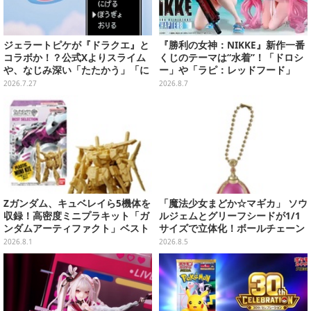
ジェラートピケが『ドラクエ』と
『勝利の女神：NIKKE』新作一番
コラボか！？公式Xよりスライム
くじのテーマは“水着”！「ドロシ
や、なじみ深い「たたかう」「に
ー」や「ラピ：レッドフード」
げる」のコマンドウィンドウが投
が“背中で魅せる”ポーズで立体化
2026.7.27
2026.8.7
稿
Zガンダム、キュベレイら5機体を
「魔法少女まどか☆マギカ」 ソウ
収録！高密度ミニプラキット「ガ
ルジェムとグリーフシードが1/1
ンダムアーティファクト」ベスト
サイズで立体化！ボールチェーン
セレクションが10月発売
を外せばフィギュアとして飾れる
2026.8.1
2026.8.5
ガシャポン全6種