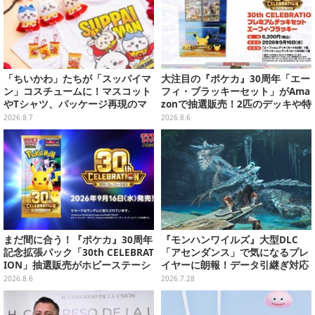
「ちいかわ」たちが「スッパイマ
大注目の『ポケカ』30周年「エー
ン」コスチュームに！マスコット
フィ・ブラッキーセット」がAma
やTシャツ、パッケージ再現のマ
zonで抽選販売！2匹のデッキや特
グネットなど全5アイテム
別カードを収録
2026.8.7
2026.8.6
まだ間に合う！『ポケカ』30周年
『モンハンワイルズ』大型DLC
記念拡張パック「30th CELEBRAT
「アセンダンス」で気になるプレ
ION」抽選販売がホビーステーシ
イヤーに朗報！データ引継ぎ対応
ョンで実施中、8月6日まで
の「序盤体験版」が配信決定
2026.8.6
2026.7.28