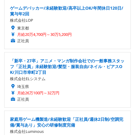
ゲームデバッカー/未経験歓迎/高卒以上OK/年間休日120日/
賞与年2回
株式会社LOP
東京都
月給20万4,700円～30万5,200円
正社員
「新卒・27卒」アニメ・マンガ制作会社での一般事務スタッ
フ「正社員」未経験歓迎/髪型・服装自由/ネイル・ピアスO
K/川口市幸町2丁目
株式会社ELシステム
埼玉県
月給26万100円～32万円
正社員
家庭用ゲーム機製造/未経験歓迎「正社員/週休2日制/空調完
備/賞与あり」安心の研修制度完備
株式会社Luminous