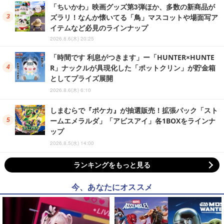
「ちいかわ」映画グッズ第3弾ほか、多数の新商品が
ズラリ！なんか懐いてる「鳥」マスコットや場面写ア
イテムなど必見のラインナップ
2026.8.6(木) 20:25
「時間です 利息がつきます」ー「HUNTER×HUNTE
R」ナックルが具現化した「ポットクリン」が貯金箱
としてプライズ展開
2026.8.6(木) 6:10
しまむらで『ポケカ』が抽選販売！拡張パック「スト
ームエメラルダ」「アビスアイ」各1BOXをラインナ
ップ
2026.8.5(水) 14:00
ランキングをもっと見る
今、あなたにオススメ