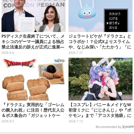
PSディスク生産終了について、メ
ジェラートピケが『ドラクエ』と
キシコのゲーマー議員による独占
コラボか！？公式Xよりスライム
禁止法違反の訴えが正式に進展―
や、なじみ深い「たたかう」「に
「テクノロジーは自由を拡大する
げる」のコマンドウィンドウが投
2026.8.6
2026.7.27
ために役立つべき」
稿
『ドラクエ』実用的な「ゴーレム
【コスプレ】バニー＆メイドなW
の腕入れ枕」に注目！歴代主人公
初音ミクに「にじさんじ」や『ポ
＆ボス集合の「ガジェットケー
ケモン』まで「アコスタ池袋」に
ス」ほか9プライズが8月順次展開
集った美麗レイヤー13選【写真60
2026.8.5
2026.7.13
枚】
Recommended by