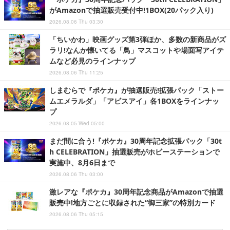
がAmazonで抽選販売受付中!1BOX(20パック入り)
2026.08.06 Thu 03:30
「ちいかわ」映画グッズ第3弾ほか、多数の新商品がズ
ラリ!なんか懐いてる「鳥」マスコットや場面写アイテ
ムなど必見のラインナップ
2026.08.06 Thu 11:25
しまむらで『ポケカ』が抽選販売!拡張パック「ストー
ムエメラルダ」「アビスアイ」各1BOXをラインナッ
プ
2026.08.05 Wed 05:00
まだ間に合う!『ポケカ』30周年記念拡張パック「30t
h CELEBRATION」抽選販売がホビーステーションで
実施中、8月6日まで
2026.08.06 Thu 03:00
激レアな『ポケカ』30周年記念商品がAmazonで抽選
販売中!地方ごとに収録された“御三家”の特別カード
2026.08.06 Thu 05:15