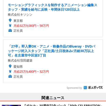
モーショングラフィックスを制作するアニメーション編集ス
タッフ・実績を給与に反映・年間休日120日以上
株式会社キソシン
東京都
月給32万9,000円～58万円
正社員
「27卒」即入寮OK・アニメ・映像作品のBlueray・DVDパ
ッケージ封入スタッフ「正社員/土日祝休み/月給30万以上
可」名古屋市中区栄3丁目
株式会社窪田建築
愛知県
月給25万9,400円～32万円
正社員
Sponsored by
関連ニュース
『ポケカ』30周年記念パック「30th CELEBRATION」