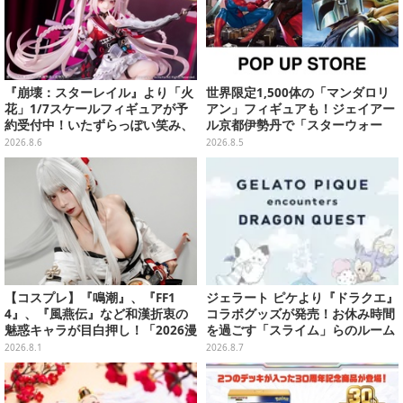
『崩壊：スターレイル』より「火
世界限定1,500体の「マンダロリ
花」1/7スケールフィギュアが予
アン」フィギュアも！ジェイアー
約受付中！いたずらっぽい笑み、
ル京都伊勢丹で「スターウォー
シルクハット型のステージが華や
ズ」&「マーベル」ポップアップ
2026.8.6
2026.8.5
かさを演出
ストア開催
【コスプレ】『鳴潮』、『FF1
ジェラート ピケより『ドラクエ』
4』、『風燕伝』など和漢折衷の
コラボグッズが発売！お休み時間
魅惑キャラが目白押し！「2026漫
を過ごす「スライム」らのルーム
画博覧会」美麗レイヤー13選【写
ウェア、雑貨など多数ラインナッ
2026.8.1
2026.8.7
真39枚】
プ