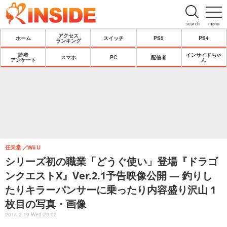
search
menu
アクセス
ホーム
スイッチ
PS5
PS4
ランキング
読者
インサイドちゃ
スマホ
PC
配信者
アンケート
ん
任天堂
Wii U
シリーズ初の職業「どうぐ使い」登場『ドラゴ
ンクエストX』Ver.2.1予告映像公開 ― 釣りし
たりキラーパンサーに乗ったり内容盛り沢山 1
枚目の写真・画像
2014.2.19 Wed 20:02