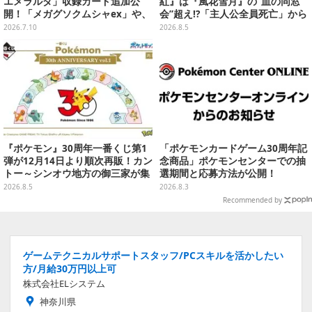
エメラルダ」収録カード追加公
紅』は『風花雪月』の“血の同窓
開！「メガグソクムシャex」や、
会”超え!?「主人公全員死亡」から
2枚1組で使うスタジアムがさらに
始まる物語は、様々なシリーズ作
2026.7.10
2026.8.5
登場
を想起させる
『ポケモン』30周年一番くじ第1
「ポケモンカードゲーム30周年記
弾が12月14日より順次再販！カン
念商品」ポケモンセンターでの抽
トー～シンオウ地方の御三家が集
選期間と応募方法が公開！
まった時計、ぬいぐるみなど記念
2026.8.5
2026.8.3
グッズ盛りだくさん
Recommended by
ゲームテクニカルサポートスタッフ/PCスキルを活かしたい
方/月給30万円以上可
株式会社ELシステム
神奈川県