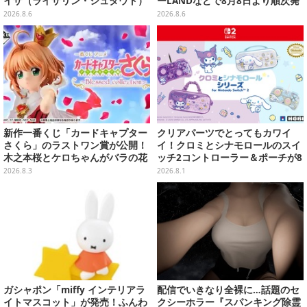
イザ（ライザリン・シュタウト）
ーLANDなどで8月8日より順次発
ウェディングStyle」が8月7日よ
売
2026.8.6
2026.8.6
り予約受付開始
新作一番くじ「カードキャプター
クリアパーツでとってもカワイ
さくら」のラストワン賞が公開！
イ！クロミとシナモロールのスイ
木之本桜とケロちゃんがバラの花
ッチ2コントローラー＆ポーチが8
びらに包まれている姿で立体化
月から順次発売
2026.8.3
2026.8.1
ガシャポン「miffy インテリアラ
配信でいきなり全裸に…話題のセ
イトマスコット」が発売！ふんわ
クシーホラー『スパンキング除霊