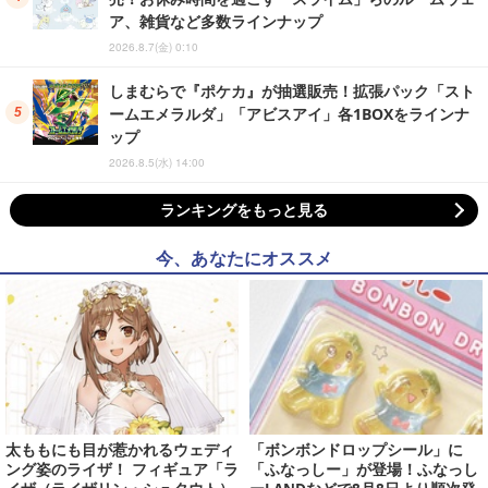
ア、雑貨など多数ラインナップ
2026.8.7(金) 0:10
しまむらで『ポケカ』が抽選販売！拡張パック「スト
ームエメラルダ」「アビスアイ」各1BOXをラインナ
ップ
2026.8.5(水) 14:00
ランキングをもっと見る
今、あなたにオススメ
太ももにも目が惹かれるウェディ
「ボンボンドロップシール」に
ング姿のライザ！ フィギュア「ラ
「ふなっしー」が登場！ふなっし