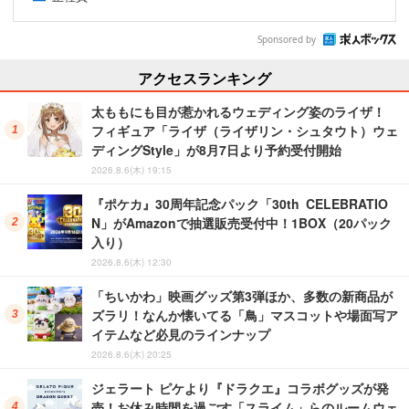
Sponsored by
アクセスランキング
太ももにも目が惹かれるウェディング姿のライザ！
フィギュア「ライザ（ライザリン・シュタウト）ウェ
ディングStyle」が8月7日より予約受付開始
2026.8.6(木) 19:15
『ポケカ』30周年記念パック「30th CELEBRATIO
N」がAmazonで抽選販売受付中！1BOX（20パック
入り）
2026.8.6(木) 12:30
「ちいかわ」映画グッズ第3弾ほか、多数の新商品が
ズラリ！なんか懐いてる「鳥」マスコットや場面写ア
イテムなど必見のラインナップ
2026.8.6(木) 20:25
ジェラート ピケより『ドラクエ』コラボグッズが発
売！お休み時間を過ごす「スライム」らのルームウェ