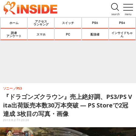
search
menu
アクセス
ホーム
スイッチ
PS5
PS4
ランキング
読者
インサイドちゃ
スマホ
PC
配信者
アンケート
ん
ソニー
PS3
『ドラゴンズクラウン』売上絶好調、PS3/PS V
ita出荷販売本数30万本突破 ― PS Storeで2冠
達成 3枚目の写真・画像
2013.8.2 Fri 20:20