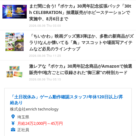
まだ間に合う!『ポケカ』30周年記念拡張パック「30t
h CELEBRATION」抽選販売がホビーステーションで
実施中、8月6日まで
2026.08.06 Thu 03:00
「ちいかわ」映画グッズ第3弾ほか、多数の新商品がズ
ラリ!なんか懐いてる「鳥」マスコットや場面写アイテ
ムなど必見のラインナップ
2026.08.06 Thu 11:25
激レアな『ポケカ』30周年記念商品がAmazonで抽選
販売中!地方ごとに収録された“御三家”の特別カード
2026.08.06 Thu 05:15
「土日祝休み」ゲーム動作確認スタッフ/年休120日以上/昇
給あり
株式会社enrich technology
埼玉県
月給24万2,000円～45万円
正社員