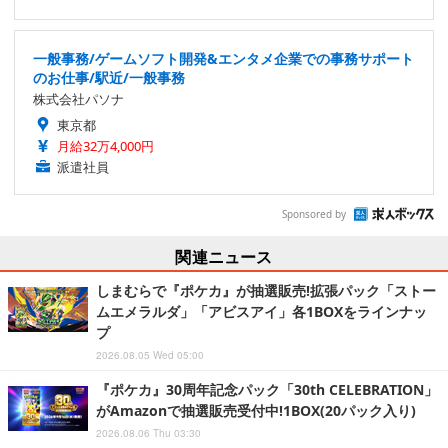
一般事務/ゲームソフト開発&エンタメ企業での事務サポート
のお仕事/駅近/一般事務
株式会社パソナ
東京都
月給32万4,000円
派遣社員
Sponsored by
関連ニュース
しまむらで『ポケカ』が抽選販売!拡張パック「ストー
ムエメラルダ」「アビスアイ」各1BOXをラインナッ
プ
2026.08.05 Wed 05:00
『ポケカ』30周年記念パック「30th CELEBRATION」
がAmazonで抽選販売受付中!1BOX(20パック入り)
2026.08.06 Thu 03:30