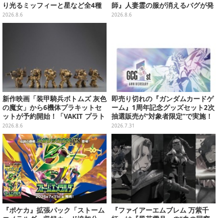
り光るミッフィーと星など全4種
師』人妻霊の服が消えるバグが発
ラインナップ
生。「丸裸になる現象を泣きなが
2026.8.6
2026.8.6
ら修正しました」と現在はアプデ
済み
新作映画「装甲騎兵ボトムズ 灰色
即売り切れの『ガンダムカードゲ
の魔女」から6機体プラキットセ
ーム』1周年記念グッズセット2次
ットが予約開始！「VAKIT プラト
抽選販売が“対象者限定”で実施！
ーン」第1弾、各部関節可動仕様
プレバン全会員向け3次抽選も
2026.8.6
2026.7.31
『ポケカ』拡張パック「ストーム
『ファイアーエムブレム 万紫千