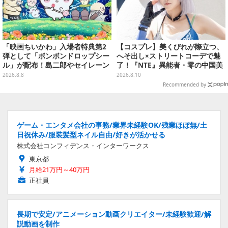
「映画ちいかわ」入場者特典第2
【コスプレ】美くびれが際立つ、
弾として「ボンボンドロップシー
へそ出し×ストリートコーデで魅
ル」が配布！島二郎やセイレーン
了！『NTE』異能者・零の中国美
はもちろん、人魚のウロコまで…
女レイヤーが美しすぎた【写真10
2026.8.8
2026.8.10
枚】
Recommended by
ゲーム・エンタメ会社の事務/業界未経験OK/残業ほぼ無/土
日祝休み/服装髪型ネイル自由/好きが活かせる
株式会社コンフィデンス・インターワークス
東京都
月給21万円～40万円
正社員
長期で安定/アニメーション動画クリエイター/未経験歓迎/解
説動画を制作