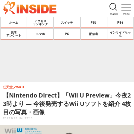
search
menu
アクセス
ホーム
スイッチ
PS5
PS4
ランキング
読者
インサイドちゃ
スマホ
PC
配信者
アンケート
ん
任天堂
Wii U
【Nintendo Direct】「Wii U Preview」今夜2
3時より ― 今後発売するWii Uソフトを紹介 4枚
目の写真・画像
2012.9.13 Thu 22:10