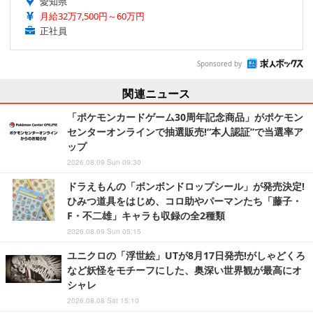
愛知県
月給32万7,500円～60万円
正社員
Sponsored by
関連ニュース
「ポケモンカードゲーム30周年記念商品」がポケモン
センターオンラインで抽選販売!“本人認証”で当選率ア
ップ
2026.08.09 Sun 09:30
ドラえもんの「ボンボンドロップシール」が発売決定!
ひみつ道具をはじめ、コロ助やパーマンたち「藤子・
F・不二雄」キャラも収録の全2種類
2026.08.09 Sun 05:15
ユニクロの「浮世絵」UTが8月17日発売!がしゃどくろ
など妖怪をモチーフにした、奥深い世界観が最高にオ
シャレ
2026.08.08 Sat 15:10