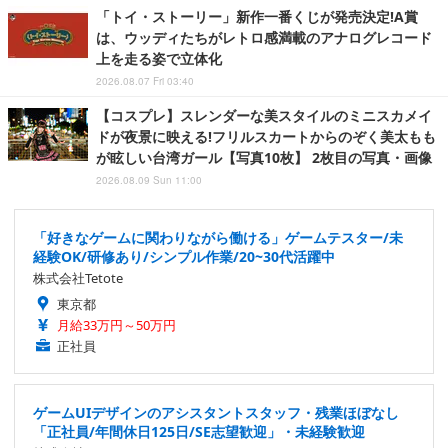
「トイ・ストーリー」新作一番くじが発売決定!A賞
は、ウッディたちがレトロ感満載のアナログレコード
上を走る姿で立体化
2026.08.07 Fri 03:40
【コスプレ】スレンダーな美スタイルのミニスカメイ
ドが夜景に映える!フリルスカートからのぞく美太もも
が眩しい台湾ガール【写真10枚】 2枚目の写真・画像
2026.08.09 Sun 11:00
「好きなゲームに関わりながら働ける」ゲームテスター/未
経験OK/研修あり/シンプル作業/20~30代活躍中
株式会社Tetote
東京都
月給33万円～50万円
正社員
ゲームUIデザインのアシスタントスタッフ・残業ほぼなし
「正社員/年間休日125日/SE志望歓迎」・未経験歓迎