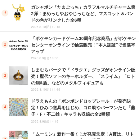
ガシャポン「たまごっち」カラフルマルチチャーム第
2弾！まめっちやおやじっちなど、マスコット＆バン
ドの色がリンクした全6種
2026.8.10(月) 12:45
「ポケモンカードゲーム30周年記念商品」がポケモン
センターオンラインで抽選販売！“本人認証”で当選率
アップ
2026.8.9(日) 18:30
しまむらパークで『ドラクエ』グッズがオンライン販
売！歴代ソフトのキーホルダー、「スライム」「ロト
の剣&盾」などのメタルフィギュアも
2026.8.10(月) 14:45
ドラえもんの「ボンボンドロップシール」が発売決
定！ひみつ道具をはじめ、コロ助やパーマンたち「藤
子・F・不二雄」キャラも収録の全2種類
2026.8.9(日) 14:15
「ムーミン」新作一番くじが発売決定！A賞は、リト