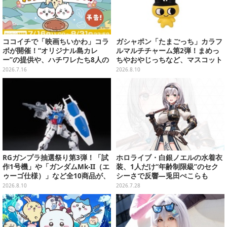
ココイチで「映画ちいかわ」コラ
ガシャポン「たまごっち」カラフ
ボが開催！“オリジナル島カレ
ルマルチチャーム第2弾！まめっ
ー”の提供や、ハチワレたち8人の
ちやおやじっちなど、マスコット
スプーン置きフィギュアをプレゼ
＆バンドの色がリンクした全6種
2026.7.16
2026.8.10
ント
RGガンプラ抽選祭り第3弾！「試
ホロライブ・白銀ノエルの水着衣
作1号機」や「ガンダムMk-II（エ
装、1人だけ“年齢制限級”のセク
ゥーゴ仕様）」など全10商品が、
シーさで反響―兎田ぺこらも
プレバンで8月17日15時まで受付
「こ、こんなことが許されていい
2026.8.10
2026.7.28
実施
のか？」と興奮隠せず