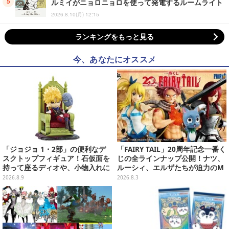
ルミイがニョロニョロを使って発電するルームライト
2026.8.10(月) 12:15
ランキングをもっと見る
今、あなたにオススメ
「ジョジョ 1・2部」の便利なデ
「FAIRY TAIL」20周年記念一番く
スクトップフィギュア！石仮面を
じの全ラインナップ公開！ナツ、
持って座るディオや、小物入れに
ルーシィ、エルザたちが迫力のM
なるツェペリなどズラリ
ASTERLISEで初登場
2026.8.9
2026.8.3