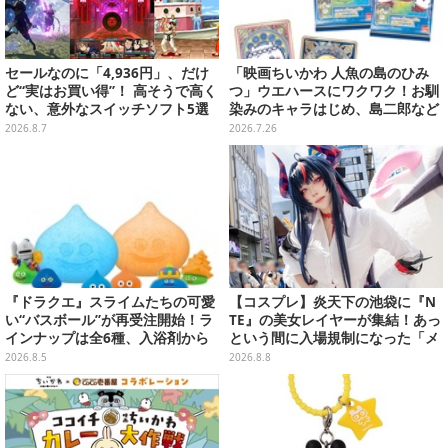
セールなのに「4,936円」、だけ
「映画ちいかわ 人魚の島のひみ
ど“実はお買い得”！ 高そうで高く
つ」ウエハースにワクワク！お馴
ない、意外なスイッチソフト5選
染みのキャラはじめ、島二郎など
セイレーン編カード全22種
2026.8.7
2026.7.26
『ドラクエ』スライムたちの可愛
【コスプレ】炎天下の池袋に『N
い“バスボール”が再受注開始！ラ
TE』の美女レイヤーが集結！あっ
インナップは全6種、入浴剤から
という間に入場規制になった「メ
モンスターのフィギュアが出てく
ェメェ村の大冒険」をレポート
2026.8.5
2026.8.8
る
【写真28枚】