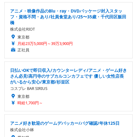
アニメ・映像作品のBlu・ray・DVDパッケージ封入スタッ
フ・資格不問・あり/社員食堂あり/25〜35歳・千代田区飯田
橋
株式会社RIOT
東京都
月給23万5,000円～39万3,900円
正社員
日払いOKで即日収入/カウンターレディ/アニメ・ゲーム好き
さん必見!高円寺のサブカルコンカフェです 優しい女性店長
がいるから安心/東京都/杉並区
コスプレ BAR SIRIUS
東京都
時給1,700円～
アニメ好き歓迎のゲームデバッカー/バグ確認/年休125日
株式会社小林