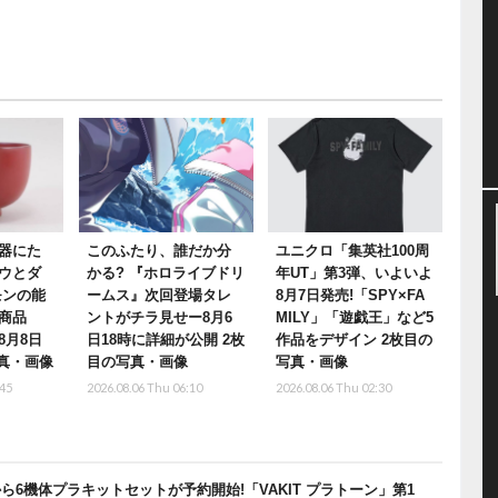
器にた
このふたり、誰だか分
ユニクロ「集英社100周
ウとダ
かる? 『ホロライブドリ
年UT」第3弾、いよいよ
モンの能
ームス』次回登場タレ
8月7日発売!「SPY×FA
商品
ントがチラ見せー8月6
MILY」「遊戯王」など5
8月8日
日18時に詳細が公開 2枚
作品をデザイン 2枚目の
写真・画像
目の写真・画像
写真・画像
:45
2026.08.06 Thu 06:10
2026.08.06 Thu 02:30
6機体プラキットセットが予約開始!「VAKIT プラトーン」第1