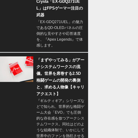
Crysta「EX-GDQ271UE
L」はFPSゲーマー注目の
武器
「EX-GDQ271UEL」の魅力
であるQD-OLEDパネルの圧
倒的な見やすさや応答速度
を、『Apex Legends』で体
感します。
「まずやってみる」がアー
クシステムワークスの流
儀。世界を席巻する2.5D
格闘ゲームの開発の裏側
と、求める人物像【キャリ
アクエスト】
『ギルティギア』シリーズな
どで知られ、世界的な格闘ゲ
ーム大会「EVO」でも圧倒
的な存在感を放つアークシス
テムワークス。同社はどのよ
うな組織体制で、いかにして
世界中のファンを熱狂させる