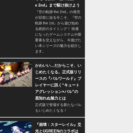
e 2nd』まで駆け抜けよう
『空の軌跡 the 2nd』の発売
が目前に迫る今こそ、『空の
軌跡 the 1st』から遊び始め
る絶好のタイミング！ 快適
になったゲームシステムや新
要素を交えながら、今遊びた
い本シリーズの魅力を紹介し
ます。
かわいい…だからこそ、い
じめたくなる。正式版リリ
ースの『パルワールド』プ
レイヤーに訊く“キュート
アグレッション×パル”の
底知れぬ魅力とは
正式版で登場する新たなパル
もいじめたくなる！
『崩壊：スターレイル』爻
光とUGREENのコラボは