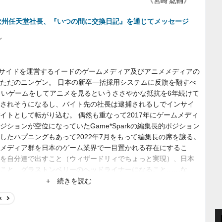
《宮崎 紘輔》
・欧州任天堂社長、『いつの間に交換日記』を通じてメッセージ
ん
、インサイドを運営するイードのゲームメディア及びアニメメディアの
ただのニンゲン。 日本の新卒一括採用システムに反旗を翻すべ
らいゲームをしてアニメを見るというささやかな抵抗を6年続けて
されそうになるし、バイト先の社長は逮捕されるしでインサイ
イトとして転がり込む。 偶然も重なって2017年にゲームメディ
ションが空位になっていたGame*Sparkの編集長的ポジション
したハプニングもあって2022年7月をもって編集長の席を譲る。
メディア群を日本のゲーム業界で一目置かれる存在にするこ
を自分達で出すこと（ウィザードリィでちょっと実現）、日本
こと、グラストンベリーのヘッドライナーになること……な
+ 続きを読む
k