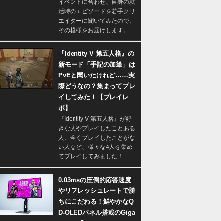
イベントに合わせ、自身の就
活時のエピソードを若手クリ
エイターに聞いてみたので、
その模様をお届けします。
『Identity V 第五人格』の
新モード「手記の加筆」は
PvEと聞いたけれど……実
際どうなの？集まってプレ
イしてみた！【プレイレ
ポ】
『Identity V 第五人格』が好
きな人やプレイしたことある
人、全くプレイしたことがな
い人など、様々な4人を集め
てプレイしてみました！
0.03msの圧倒的応答速度
やリフレッシュレートで勝
ちにこだわる！鮮やかなQ
D-OLEDパネル搭載のGiga