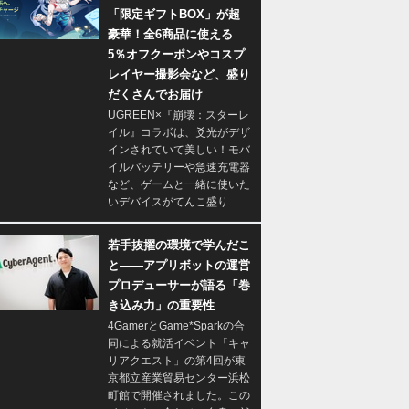
「限定ギフトBOX」が超
豪華！全6商品に使える
5％オフクーポンやコスプ
レイヤー撮影会など、盛り
だくさんでお届け
UGREEN×『崩壊：スターレ
イル』コラボは、爻光がデザ
インされていて美しい！モバ
イルバッテリーや急速充電器
など、ゲームと一緒に使いた
いデバイスがてんこ盛り
若手抜擢の環境で学んだこ
と――アプリボットの運営
プロデューサーが語る「巻
き込み力」の重要性
4GamerとGame*Sparkの合
同による就活イベント「キャ
リアクエスト」の第4回が東
京都立産業貿易センター浜松
町館で開催されました。この