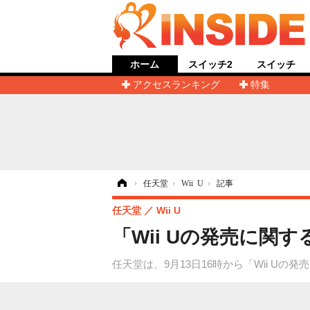
ホーム
スイッチ2
スイッチ
アクセスランキング
特集
ホーム
›
任天堂
›
Wii U
›
記事
任天堂
Wii U
「Wii Uの発売に関
任天堂は、9月13日16時から「Wii 