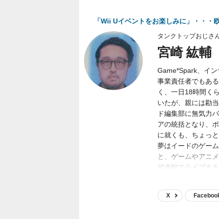
「Wii Uイベントをお楽しみに」・・
タンクトップおじさ
宮崎 紘輔
Game*Spark
事業責任者でもある
く、一日18時間く
いたが、親には勘当
ド編集部に無気力バ
アの統括となり、ポジ
に就くも、ちょっと
夢はイードのゲーム
と、ゲームやアニメ
武道館でライブする
ど。
X
Faceboo