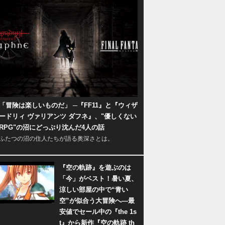
「冒険は楽しいものだ」 ─『FF11』と『ウィザ
ードリィ ヴァリアンツ ダフネ』、"優しくない
RPG"の沼にどっぷり沈んだ4人の話
ふたつの沼の住人たちが語る奥深さとは。
『空の軌跡』を遊ぶのは
「今」がベスト！暑い夏、
涼しい部屋の中で“青い
空”が似合う大冒険へ―最
安値でセール中の『the 1s
t』から新作『空の軌跡 th