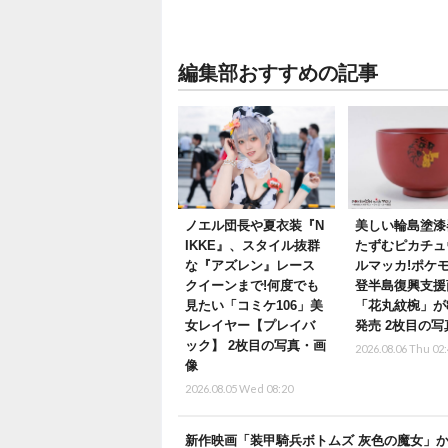
編集部おすすめの記事
ノエル団長や夏衣装『N
美しい輪島塗漆
IKKE』、スタイル抜群
たずむピカチュ
な『アズレン』レース
ルマッカ!ポケ
クイーンまで!何度でも
登半島復興支援
見たい「コミケ106」美
「花丸紋椀」が
女レイヤー【プレイバ
発売 2枚目の
ック】 2枚目の写真・画
2026.08.06 Thu 02
像
2026.08.05 Wed 08:20
新作映画「装甲騎兵ボトムズ 灰色の魔女」から