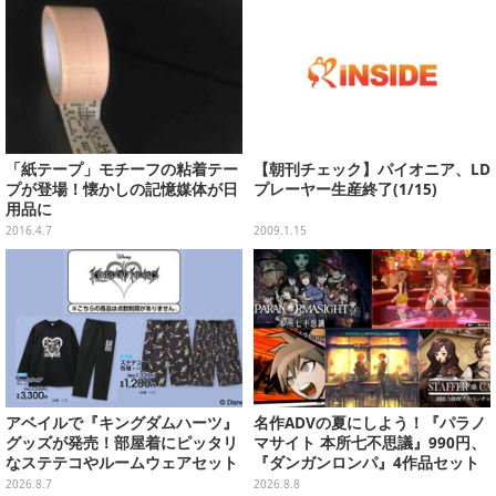
「紙テープ」モチーフの粘着テー
【朝刊チェック】パイオニア、LD
プが登場！懐かしの記憶媒体が日
プレーヤー生産終了(1/15)
用品に
2016.4.7
2009.1.15
アベイルで『キングダムハーツ』
名作ADVの夏にしよう！『パラノ
グッズが発売！部屋着にピッタリ
マサイト 本所七不思議』990円、
なステテコやルームウェアセット
『ダンガンロンパ』4作品セット
で3,060円、“お紳士”な恋愛ADV
2026.8.7
2026.8.8