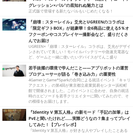
グレッション×パル”の底知れぬ魅力とは
正式版で登場する新たなパルもいじめたくなる！
『崩壊：スターレイル』爻光とUGREENのコラボは
「限定ギフトBOX」が超豪華！全6商品に使える5％オ
フクーポンやコスプレイヤー撮影会など、盛りだくさ
んでお届け
UGREEN×『崩壊：スターレイル』コラボは、爻光がデザイ
ンされていて美しい！モバイルバッテリーや急速充電器な
ど、ゲームと一緒に使いたいデバイスがてんこ盛り
若手抜擢の環境で学んだこと――アプリボットの運営
プロデューサーが語る「巻き込み力」の重要性
4GamerとGame*Sparkの合同による就活イベント「キャリ
アクエスト」の第4回が東京都立産業貿易センター浜松町
館で開催されました。このイベントに合わせ、自身の就活
時のエピソードを若手クリエイターに聞いてみたので、そ
の模様をお届けします。
『Identity V 第五人格』の新モード「手記の加筆」は
PvEと聞いたけれど……実際どうなの？集まってプレイ
してみた！【プレイレポ】
『Identity V 第五人格』が好きな人やプレイしたことある