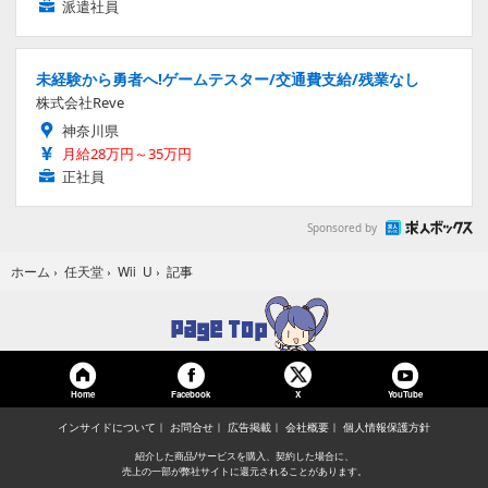
派遣社員
未経験から勇者へ!ゲームテスター/交通費支給/残業なし
株式会社Reve
神奈川県
月給28万円～35万円
正社員
Sponsored by
記事
ホーム
›
任天堂
›
Wii U
›
Home
Facebook
YouTube
X
インサイドについて
お問合せ
広告掲載
会社概要
個人情報保護方針
紹介した商品/サービスを購入、契約した場合に、
売上の一部が弊社サイトに還元されることがあります。