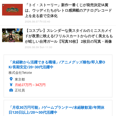
「トイ・ストーリー」新作一番くじが発売決定!A賞
は、ウッディたちがレトロ感満載のアナログレコード
上を走る姿で立体化
2026.08.07 Fri 03:40
【コスプレ】スレンダーな美スタイルのミニスカメイ
ドが夜景に映える!フリルスカートからのぞく美太もも
が眩しい台湾ガール【写真10枚】 2枚目の写真・画像
2026.08.09 Sun 11:00
「未経験から活躍できる職場」/アニメグッズ梱包/即入寮O
K/長期安定/20~30代活躍中
株式会社Tetote
東京都
月給27万円～34万円
正社員
「月収30万円可能」/ゲームプランナー/未経験歓迎/年間休
日120日以上/20〜30代活躍中