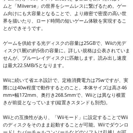
ムと「Miiverse」の世界をシームレスに繋げるため。ゲー
ム向けにも大容量となることで、より緻密で密度の高い世
界を描いたり、ロード時間の短いゲーム体験を実現するこ
とができそうです。
ゲームを供給する光ディスクの容量は25GBで、Wiiの光デ
ィスク(1層)の約5倍の容量に。詳しい規格は公表されていま
せんが、ブルーレイディスクに匹敵します。読み出し速度
は最大22.5MB/Sとなります。
Wiiに続いて省エネ設計で、定格消費電力は75wですが、実
際には40w程度で動作するとのこと。本体サイズは高さ46
mm×幅172mm、奥行き268.5mmで、Wiiとは異なり横置
きが前提となっています(縦置きスタンドも別売)。
Wiiとの互換性があり、「Wiiモード」に設定することでWii
のディスクをそのまま起動することが可能。Wiiでダウンロ
ードしたバーチャルコンソールなどのソフトは引越しが可