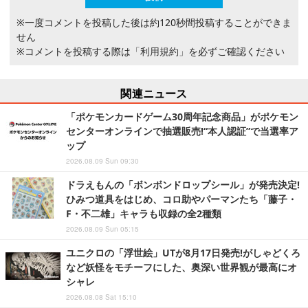
※一度コメントを投稿した後は約120秒間投稿することができま
せん
※コメントを投稿する際は
「利用規約」
を必ずご確認ください
関連ニュース
「ポケモンカードゲーム30周年記念商品」がポケモン
センターオンラインで抽選販売!“本人認証”で当選率ア
ップ
2026.08.09 Sun 09:30
ドラえもんの「ボンボンドロップシール」が発売決定!
ひみつ道具をはじめ、コロ助やパーマンたち「藤子・
F・不二雄」キャラも収録の全2種類
2026.08.09 Sun 05:15
ユニクロの「浮世絵」UTが8月17日発売!がしゃどくろ
など妖怪をモチーフにした、奥深い世界観が最高にオ
シャレ
2026.08.08 Sat 15:10