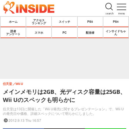
search
menu
アクセス
ホーム
スイッチ
PS5
PS4
ランキング
読者
インサイドちゃ
スマホ
PC
配信者
アンケート
ん
任天堂
Wii U
メインメモリは2GB、光ディスク容量は25GB、
Wii Uのスペックも明らかに
任天堂は13日に開催した「Wii U発売に関するプレゼンテーション」で、Wii U
の発売日や価格、詳細スペックについて明らかにしました。
2012.9.13 Thu 16:57