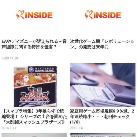
EAやディズニーが訴えられる－音
次世代ゲーム機「レボリューショ
声認識に関する特許を侵害？
ン」の発売は来年に
2009.11.20
【スマブラ特集】3年足らずで続
家庭用ゲーム市場規模6.9％減、2
編登場！ シリーズの土台を固めた
年連続縮小・・・朝刊チェック
『大乱闘スマッシュブラザーズD
(1/6)
X』を振り返り
2014.9.11
2010.1.6