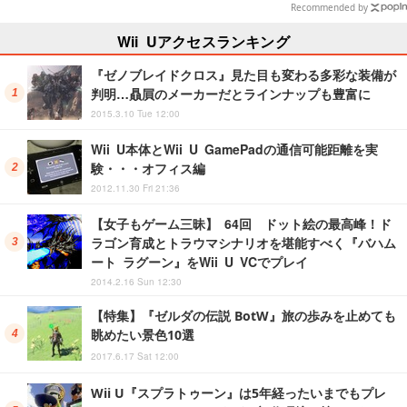
は1,192円！【eショップのお薦め
Recommended by
セール】
Wii Uアクセスランキング
『ゼノブレイドクロス』見た目も変わる多彩な装備が
判明…贔屓のメーカーだとラインナップも豊富に
2015.3.10 Tue 12:00
Wii U本体とWii U GamePadの通信可能距離を実
験・・・オフィス編
2012.11.30 Fri 21:36
【女子もゲーム三昧】 64回 ドット絵の最高峰！ド
ラゴン育成とトラウマシナリオを堪能すべく『バハム
ート ラグーン』をWii U VCでプレイ
2014.2.16 Sun 12:30
【特集】『ゼルダの伝説 BotW』旅の歩みを止めても
眺めたい景色10選
2017.6.17 Sat 12:00
Wii U『スプラトゥーン』は5年経ったいまでもプレ