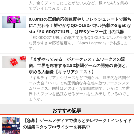
人、全くプレイしたことがない人など、様々な4人を集め
てプレイしてみました！
0.03msの圧倒的応答速度やリフレッシュレートで勝ち
にこだわる！鮮やかなQD-OLEDパネル搭載のGigaCry
sta「EX-GDQ271UEL」はFPSゲーマー注目の武器
「EX-GDQ271UEL」の魅力であるQD-OLEDパネルの圧倒的
な見やすさや応答速度を、『Apex Legends』で体感しま
す。
「まずやってみる」がアークシステムワークスの流
儀。世界を席巻する2.5D格闘ゲームの開発の裏側と、
求める人物像【キャリアクエスト】
『ギルティギア』シリーズなどで知られ、世界的な格闘ゲ
ーム大会「EVO」でも圧倒的な存在感を放つアークシステ
ムワークス。同社はどのような組織体制で、いかにして世
界中のファンを熱狂させるゲームを生み出しているのでし
ょうか。
おすすめ記事
【急募】ゲームメディアで僕らとテレワーク！インサイド
の編集スタッフorライターを募集中