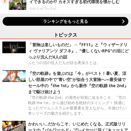
イできるのか!? カオスすぎる初代環境を懐かしむ
2020.5.28 Thu 9:20
ランキングをもっと見る
トピックス
「冒険は楽しいものだ」 ─『FF11』と『ウィザードリ
ィ ヴァリアンツ ダフネ』、"優しくないRPG"の沼にど
っぷり沈んだ4人の話
ふたつの沼の住人たちが語る奥深さとは。
『空の軌跡』を遊ぶのは「今」がベスト！暑い夏、涼
しい部屋の中で“青い空”が似合う大冒険へ―最安値で
セール中の『the 1st』から新作『空の軌跡 the 2nd』
まで駆け抜けよう
『空の軌跡 the 2nd』の発売が目前に迫る今こそ、『空の
軌跡 the 1st』から遊び始める絶好のタイミング！ 快適に
なったゲームシステムや新要素を交えながら、今遊びたい
本シリーズの魅力を紹介します。
かわいい…だからこそ、いじめたくなる。正式版リリ
ースの『パルワールド』プレイヤーに訊く“キュートア