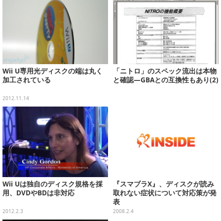
Wii U専用光ディスクの端は丸く
「ニトロ」のスペック流出は本物
加工されている
と確認―GBAとの互換性もあり(2)
2012.11.14
Wii Uは独自のディスク規格を採
『スマブラX』、ディスクが読み
用、DVDやBDは非対応
取れない症状について対応策が発
表
2012.2.3
2008.2.4