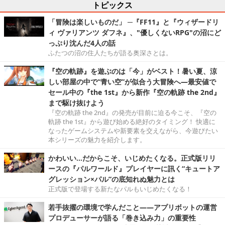
トピックス
「冒険は楽しいものだ」 ─『FF11』と『ウィザードリ
ィ ヴァリアンツ ダフネ』、"優しくないRPG"の沼にど
っぷり沈んだ4人の話
ふたつの沼の住人たちが語る奥深さとは。
『空の軌跡』を遊ぶのは「今」がベスト！暑い夏、涼
しい部屋の中で“青い空”が似合う大冒険へ―最安値で
セール中の『the 1st』から新作『空の軌跡 the 2nd』
まで駆け抜けよう
『空の軌跡 the 2nd』の発売が目前に迫る今こそ、『空の
軌跡 the 1st』から遊び始める絶好のタイミング！ 快適に
なったゲームシステムや新要素を交えながら、今遊びたい
本シリーズの魅力を紹介します。
かわいい…だからこそ、いじめたくなる。正式版リリ
ースの『パルワールド』プレイヤーに訊く“キュートア
グレッション×パル”の底知れぬ魅力とは
正式版で登場する新たなパルもいじめたくなる！
若手抜擢の環境で学んだこと――アプリボットの運営
プロデューサーが語る「巻き込み力」の重要性