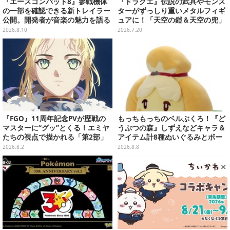
『エースコンバット8』参戦機体
『ドラクエ』伝説の武具やモンス
の一部を確認できる新トレイラー
ターがずっしり重いメタルフィギ
公開。開発者が音楽の魅力を語る
ュアに！「天空の鎧＆天空の兜」
インタビュー第2弾も
など全7種類
2026.8.10
2026.7.20
『FGO』11周年記念PVが歴戦の
もっちもっちのベルぶくろ！『ど
マスターに“グッ”とくる！エミヤ
うぶつの森』しずえなどキャラ＆
たちの視点で描かれる「第2部」
アイテム計8種ぬいぐるみとボー
の旅路
ルチェーン付きマスコットが発売
2026.8.2
2026.8.8