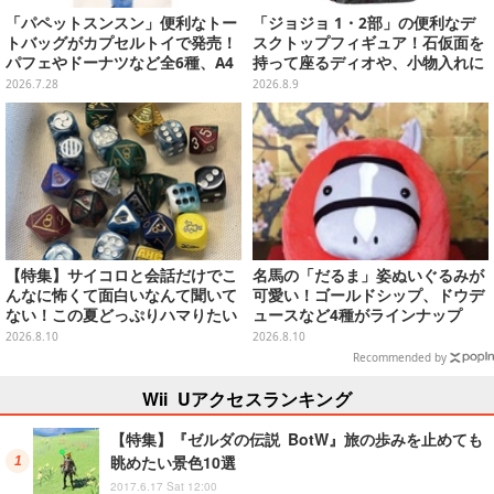
「パペットスンスン」便利なトー
「ジョジョ 1・2部」の便利なデ
トバッグがカプセルトイで発売！
スクトップフィギュア！石仮面を
パフェやドーナツなど全6種、A4
持って座るディオや、小物入れに
サイズがすっぽり入る大きさ
なるツェペリなどズラリ
2026.7.28
2026.8.9
【特集】サイコロと会話だけでこ
名馬の「だるま」姿ぬいぐるみが
んなに怖くて面白いなんて聞いて
可愛い！ゴールドシップ、ドウデ
ない！この夏どっぷりハマりたい
ュースなど4種がラインナップ
TRPG・マダミス初心者向けおす
2026.8.10
2026.8.10
すめ5選
Recommended by
Wii Uアクセスランキング
【特集】『ゼルダの伝説 BotW』旅の歩みを止めても
眺めたい景色10選
2017.6.17 Sat 12:00