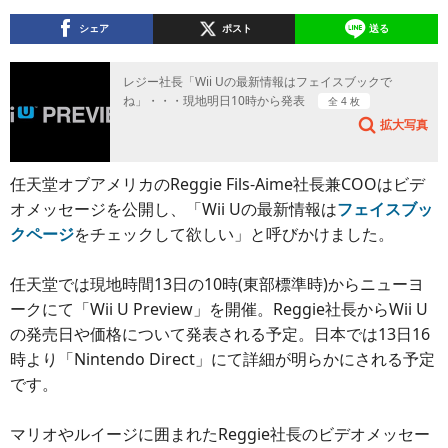
シェア
ポスト
送る
レジー社長「Wii Uの最新情報はフェイスブックで
ね」・・・現地明日10時から発表
全 4 枚
拡大写真
任天堂オブアメリカのReggie Fils-Aime社長兼COOはビデ
オメッセージを公開し、「Wii Uの最新情報は
フェイスブッ
クページ
をチェックして欲しい」と呼びかけました。
任天堂では現地時間13日の10時(東部標準時)からニューヨ
ークにて「Wii U Preview」を開催。Reggie社長からWii U
の発売日や価格について発表される予定。日本では13日16
時より「Nintendo Direct」にて詳細が明らかにされる予定
です。
マリオやルイージに囲まれたReggie社長のビデオメッセー