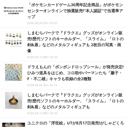
「ポケモンカードゲーム30周年記念商品」がポケモン
センターオンラインで抽選販売!“本人認証”で当選率ア
ップ
2026.08.09 Sun 09:30
しまむらパークで『ドラクエ』グッズがオンライン販
売!歴代ソフトのキーホルダー、「スライム」「ロトの
剣&盾」などのメタルフィギュアも 2枚目の写真・画
像
2026.08.10 Mon 05:45
ドラえもんの「ボンボンドロップシール」が発売決定!
ひみつ道具をはじめ、コロ助やパーマンたち「藤子・
F・不二雄」キャラも収録の全2種類
2026.08.09 Sun 05:15
しまむらパークで『ドラクエ』グッズがオンライン販
売!歴代ソフトのキーホルダー、「スライム」「ロトの
剣&盾」などのメタルフィギュアも
2026.08.10 Mon 05:45
ユニクロの「浮世絵」UTが8月17日発売!がしゃどくろ