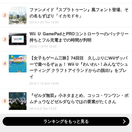
ファンメイド『スプラトゥーン』風フォント登場、そ
の名もずばり「イカモドキ」
2015.7.30 Thu 14:30
Wii U GamePadとPROコントローラーのバッテリー
持ちとフル充電までの時間が判明
2012.11.9 Fri 12:20
【女子もゲーム三昧】74回目 久しぶりにWiiザッパ
ーで遊べるぞぉぉ！ Wii U『わいわい！みんなでシュ
ーティング クラフトアイランドからの脱出!』をプレ
イ
2014.7.13 Sun 19:00
『ゼルダ無双』小ネタまとめ、コッコ・ワンワン・ボ
ムチュウなどゼルダならではの要素がたくさん
2014.8.5 Tue 13:20
ランキングをもっと見る