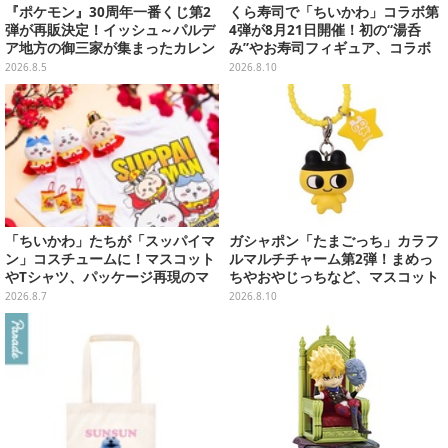
『ポケモン』30周年一番くじ第2
くら寿司で「ちいかわ」コラボ第
弾が再販決定！イッシュ～パルデ
4弾が8月21日開催！初の“湯呑
ア地方の御三家が集まったカレン
み”やお寿司フィギュア、コラボ
ダー、ぬいぐるみなど記念グッズ
メニューも
2026.8.5
2026.8.10
盛りだくさん
「ちいかわ」たちが「スッパイマ
ガシャポン「たまごっち」カラフ
ン」コスチュームに！マスコット
ルマルチチャーム第2弾！まめっ
やTシャツ、パッケージ再現のマ
ちやおやじっちなど、マスコット
グネットなど全5アイテム
＆バンドの色がリンクした全6種
2026.8.7
2026.8.10