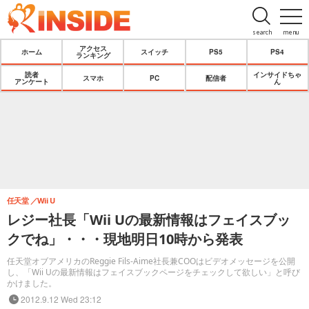
search
menu
アクセス
ホーム
スイッチ
PS5
PS4
ランキング
読者
インサイドちゃ
スマホ
PC
配信者
アンケート
ん
任天堂
Wii U
レジー社長「Wii Uの最新情報はフェイスブッ
クでね」・・・現地明日10時から発表
任天堂オブアメリカのReggie Fils-Aime社長兼COOはビデオメッセージを公開
し、「Wii Uの最新情報はフェイスブックページをチェックして欲しい」と呼び
かけました。
2012.9.12 Wed 23:12