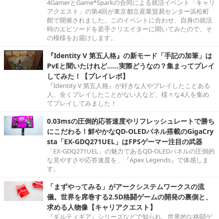
4GamerとGame*Sparkの合同による就活イベント「キャリ
アクエスト」の第4回が東京都立産業貿易センター浜松町
館で開催されました。このイベントに合わせ、自身の就活
時のエピソードを若手クリエイターに聞いてみたので、そ
の模様をお届けします。
『Identity V 第五人格』の新モード「手記の加筆」は
PvEと聞いたけれど……実際どうなの？集まってプレイ
してみた！【プレイレポ】
『Identity V 第五人格』が好きな人やプレイしたことある
人、全くプレイしたことがない人など、様々な4人を集め
てプレイしてみました！
0.03msの圧倒的応答速度やリフレッシュレートで勝ち
にこだわる！鮮やかなQD-OLEDパネル搭載のGigaCry
sta「EX-GDQ271UEL」はFPSゲーマー注目の武器
「EX-GDQ271UEL」の魅力であるQD-OLEDパネルの圧倒的
な見やすさや応答速度を、『Apex Legends』で体感しま
す。
「まずやってみる」がアークシステムワークスの流
儀。世界を席巻する2.5D格闘ゲームの開発の裏側と、
求める人物像【キャリアクエスト】
『ギルティギア』シリーズなどで知られ、世界的な格闘ゲ