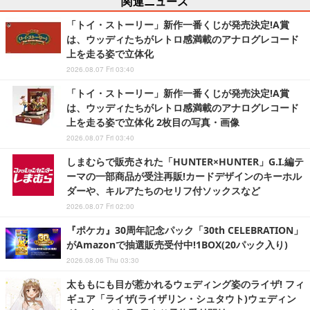
関連ニュース
「トイ・ストーリー」新作一番くじが発売決定!A賞
は、ウッディたちがレトロ感満載のアナログレコード
上を走る姿で立体化
2026.08.07 Fri 03:40
「トイ・ストーリー」新作一番くじが発売決定!A賞
は、ウッディたちがレトロ感満載のアナログレコード
上を走る姿で立体化 2枚目の写真・画像
2026.08.07 Fri 03:40
しまむらで販売された「HUNTER×HUNTER」G.I.編テ
ーマの一部商品が受注再販!カードデザインのキーホル
ダーや、キルアたちのセリフ付ソックスなど
2026.08.07 Fri 02:00
『ポケカ』30周年記念パック「30th CELEBRATION」
がAmazonで抽選販売受付中!1BOX(20パック入り)
2026.08.06 Thu 03:30
太ももにも目が惹かれるウェディング姿のライザ! フィ
ギュア「ライザ(ライザリン・シュタウト)ウェディン