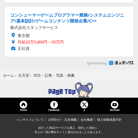
コンシューマーゲームプログラマー業務/システムエンジニ
ア/基本設計/ゲームコンテンツ開発企業/C++
株式会社スタッフサービス
東京都
月給23万5,000円～55万円
正社員
Sponsored by
写真・画像
ホーム
›
任天堂
›
3DS
›
記事
›
Home
Facebook
YouTube
X
インサイドについて
お問合せ
広告掲載
会社概要
個人情報保護方針
紹介した商品/サービスを購入、契約した場合に、
売上の一部が弊社サイトに還元されることがあります。