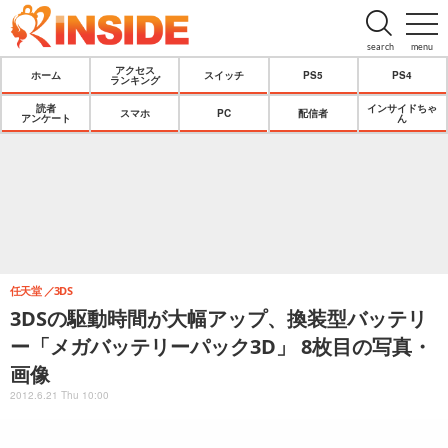
search
menu
アクセス
ホーム
スイッチ
PS5
PS4
ランキング
読者
インサイドちゃ
スマホ
PC
配信者
アンケート
ん
任天堂
3DS
3DSの駆動時間が大幅アップ、換装型バッテリ
ー「メガバッテリーパック3D」 8枚目の写真・
画像
2012.6.21 Thu 10:00