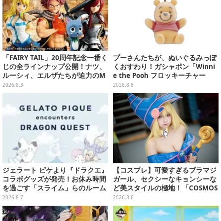
「FAIRY TAIL」20周年記念一番く
プーさんたちが、ぬいぐるみっぽ
じの全ラインナップ公開！ナツ、
くおすわり！ガシャポン「Winni
ルーシィ、エルザたちが迫力のM
e the Pooh フロッキーチャー
ASTERLISEで初登場
ム」ふわふわでどれも可愛い全4
2026.8.3
2026.8.6
種
ジェラート ピケより『ドラクエ』
【コスプレ】可愛すぎるブラマジ
コラボグッズが発売！お休み時間
ガール、セクシーなキョンシーな
を過ごす「スライム」らのルーム
ど美スタイルの極地！「COSMOS
ウェア、雑貨など多数ラインナッ
創作攝影展」台湾美女レイヤーま
2026.8.7
2026.8.6
プ
とめ【写真26枚】