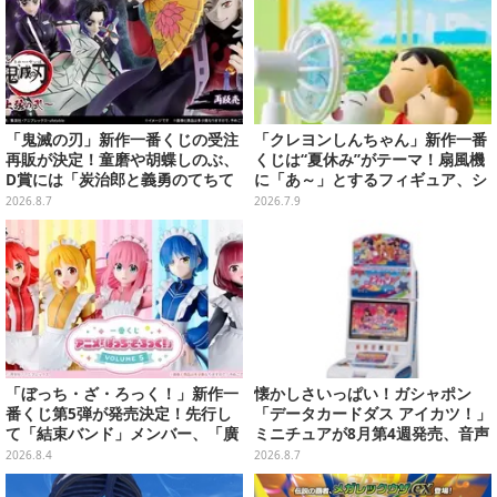
「鬼滅の刃」新作一番くじの受注
「クレヨンしんちゃん」新作一番
再販が決定！童磨や胡蝶しのぶ、
くじは“夏休み”がテーマ！扇風機
D賞には「炭治郎と義勇のてちて
に「あ～」とするフィギュア、シ
ちフィギュア」も
ロのボウル皿など夏全開のライン
2026.8.7
2026.7.9
ナップ
「ぼっち・ざ・ろっく！」新作一
懐かしさいっぱい！ガシャポン
番くじ第5弾が発売決定！先行し
「データカードダス アイカツ！」
て「結束バンド」メンバー、「廣
ミニチュアが8月第4週発売、音声
井きくり」のメイド衣装フィギュ
が流れる特別仕様も当たる
2026.8.4
2026.8.7
アを公開