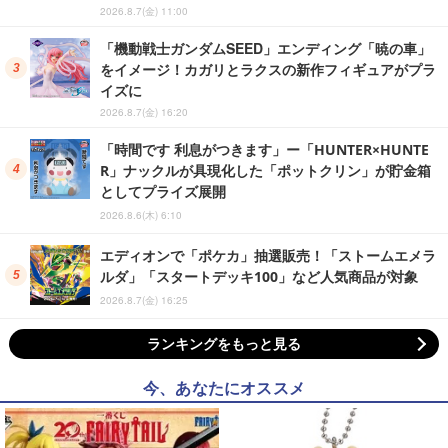
2026.8.7(金) 11:00
「機動戦士ガンダムSEED」エンディング「暁の車」
をイメージ！カガリとラクスの新作フィギュアがプラ
イズに
2026.8.7(金) 16:20
「時間です 利息がつきます」ー「HUNTER×HUNTE
R」ナックルが具現化した「ポットクリン」が貯金箱
としてプライズ展開
2026.8.6(木) 6:10
エディオンで「ポケカ」抽選販売！「ストームエメラ
ルダ」「スタートデッキ100」など人気商品が対象
2026.8.7(金) 16:25
ランキングをもっと見る
今、あなたにオススメ