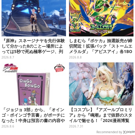
『原神』スネージナヤを先行体験
しまむら『ポケカ』抽選販売が締
して分かった8のこと―場所によ
切間近！拡張パック「ストームエ
っては5秒で死ぬ極寒ゲージ、列
メラルダ」「アビスアイ」各1BO
車は“ダイナミック途中下車”可能
Xをラインナップ
2026.8.7
2026.8.8
など自由度高め
「ジョジョ 3部」から、「オイン
【コスプレ】『アズールプロミリ
ゴ・ボインゴ予言書」がポーチに
ア』から『鳴潮』まで抜群のスタ
なった！中身は預言の書の内容や
イルで魅せる！「2026漫画博覧
アニメ総柄デザインをプリント
会」百花繚乱の台湾美女12選【写
2026.8.6
2026.7.31
真37枚】
Recommended by