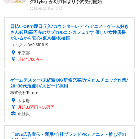
グStyle」が8月7日より予約受付開始
2026.08.06 Thu 10:15
日払いOKで即日収入/カウンターレディ/アニメ・ゲーム好き
さん必見!高円寺のサブカルコンカフェです 優しい女性店長
がいるから安心/東京都/杉並区
コスプレ BAR SIRIUS
東京都
時給1,700円～
ゲームテスター/未経験OK/研修充実/かんたんチェック作業/
20~30代活躍中/スピード採用
株式会社Tetote
大阪府
月給33万円～50万円
正社員
「SNS広告宣伝・運用/自社ブランドPR」アニメ・推し活の