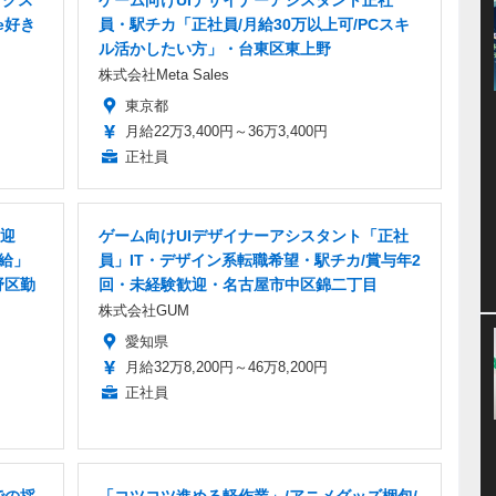
ックス
ゲーム向けUIデザイナーアシスタント正社
e好き
員・駅チカ「正社員/月給30万以上可/PCスキ
ル活かしたい方」・台東区東上野
株式会社Meta Sales
東京都
月給22万3,400円～36万3,400円
正社員
迎
ゲーム向けUIデザイナーアシスタント「正社
支給」
員」IT・デザイン系転職希望・駅チカ/賞与年2
野区勤
回・未経験歓迎・名古屋市中区錦二丁目
株式会社GUM
愛知県
月給32万8,200円～46万8,200円
正社員