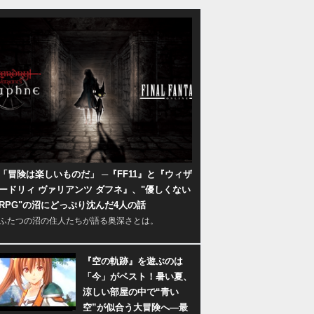
「冒険は楽しいものだ」 ─『FF11』と『ウィザ
ードリィ ヴァリアンツ ダフネ』、"優しくない
RPG"の沼にどっぷり沈んだ4人の話
ふたつの沼の住人たちが語る奥深さとは。
『空の軌跡』を遊ぶのは
「今」がベスト！暑い夏、
涼しい部屋の中で“青い
空”が似合う大冒険へ―最