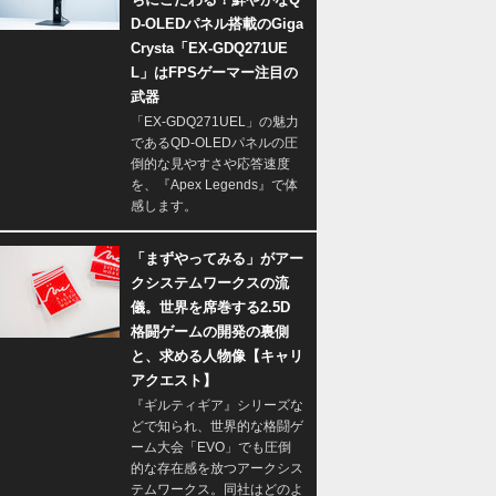
D-OLEDパネル搭載のGiga
Crysta「EX-GDQ271UE
L」はFPSゲーマー注目の
武器
「EX-GDQ271UEL」の魅力
であるQD-OLEDパネルの圧
倒的な見やすさや応答速度
を、『Apex Legends』で体
感します。
「まずやってみる」がアー
クシステムワークスの流
儀。世界を席巻する2.5D
格闘ゲームの開発の裏側
と、求める人物像【キャリ
アクエスト】
『ギルティギア』シリーズな
どで知られ、世界的な格闘ゲ
ーム大会「EVO」でも圧倒
的な存在感を放つアークシス
テムワークス。同社はどのよ