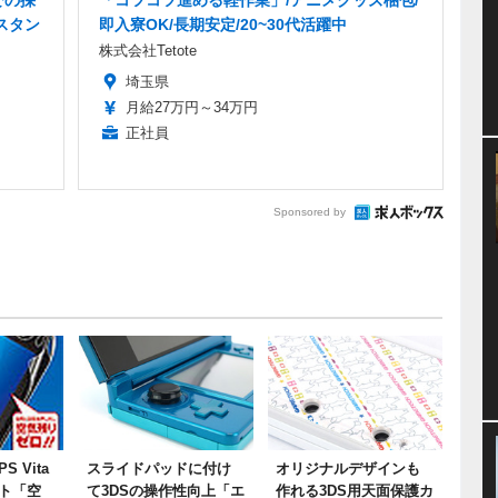
での採
「コツコツ進める軽作業」/アニメグッズ梱包/
スタン
即入寮OK/長期安定/20~30代活躍中
株式会社Tetote
埼玉県
月給27万円～34万円
正社員
Sponsored by
 Vita
スライドパッドに付け
オリジナルデザインも
ト「空
て3DSの操作性向上「エ
作れる3DS用天面保護カ