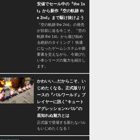
安値でセール中の『the 1s
t』から新作『空の軌跡 th
e 2nd』まで駆け抜けよう
『空の軌跡 the 2nd』の発売
が目前に迫る今こそ、『空の
軌跡 the 1st』から遊び始め
る絶好のタイミング！ 快適
になったゲームシステムや新
要素を交えながら、今遊びた
い本シリーズの魅力を紹介し
ます。
かわいい…だからこそ、い
じめたくなる。正式版リリ
ースの『パルワールド』プ
レイヤーに訊く“キュート
アグレッション×パル”の
底知れぬ魅力とは
正式版で登場する新たなパル
もいじめたくなる！