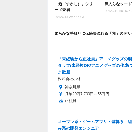
「透（すかし）」シリ
気入らなシート
ーズ登場
2012.6.12 Tue 16:4
2012.6.13 Wed 14:03
柔らかな手触りに伝統美溢れる「和」のデザ
「未経験から正社員」アニメグッズの製
タッフ/未経験OK/アニメグッズの作成/
ク歓迎
株式会社小林
神奈川県
月給29万7,700円～55万円
正社員
オープン系・ゲームアプリ・基幹系・組
み系の開発エンジニア