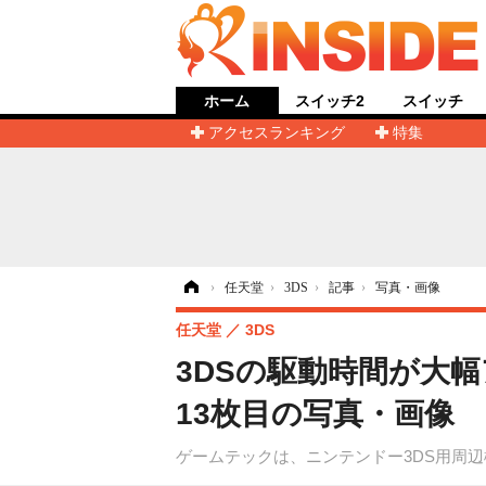
ホーム
スイッチ2
スイッチ
アクセスランキング
特集
ホーム
›
任天堂
›
3DS
›
記事
›
写真・画像
任天堂
3DS
3DSの駆動時間が大
13枚目の写真・画像
ゲームテックは、ニンテンドー3DS用周辺