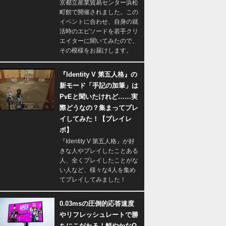
京都立産業貿易センター浜松
町館で開催されました。この
イベントに合わせ、自身の就
活時のエピソードを若手クリ
エイターに聞いてみたので、
その模様をお届けします。
『Identity V 第五人格』の
新モード「手記の加筆」は
PvEと聞いたけれど……実
際どうなの？集まってプレ
イしてみた！【プレイレ
ポ】
『Identity V 第五人格』が好
きな人やプレイしたことある
人、全くプレイしたことがな
い人など、様々な4人を集め
てプレイしてみました！
0.03msの圧倒的応答速度
やリフレッシュレートで勝
ちにこだわる！鮮やかなQ