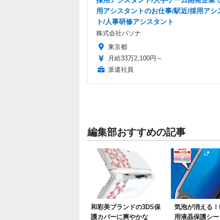
採用アシスタント/大手ゲーム開発企業
用アシスタントのお仕事/駅近/採用アシ
ト/人事研修アシスタント
株式会社パソナ
東京都
月給33万2,100円～
派遣社員
編集部おすすめの記事
和彩美ブランドの3DS保
気泡が消える！PS
護カバーに爽やかな
用液晶保護シー