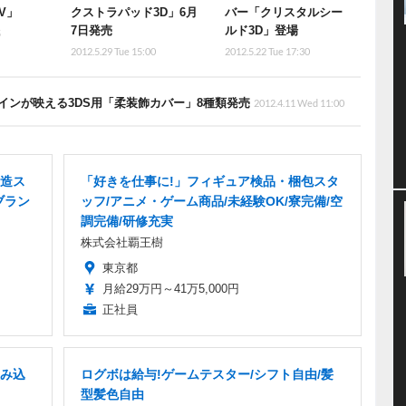
V」
クストラパッド3D」6月
バー「クリスタルシー
7日発売
ルド3D」登場
5
2012.5.29 Tue 15:00
2012.5.22 Tue 17:30
インが映える3DS用「柔装飾カバー」8種類発売
2012.4.11 Wed 11:00
造ス
「好きを仕事に!」フィギュア検品・梱包スタ
ブラン
ッフ/アニメ・ゲーム商品/未経験OK/寮完備/空
調完備/研修充実
株式会社覇王樹
東京都
月給29万円～41万5,000円
正社員
み込
ログボは給与!ゲームテスター/シフト自由/髪
型髪色自由