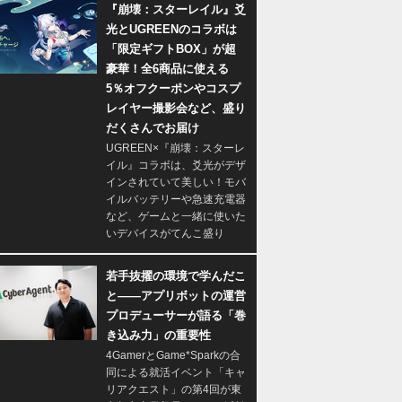
『崩壊：スターレイル』爻
光とUGREENのコラボは
「限定ギフトBOX」が超
豪華！全6商品に使える
5％オフクーポンやコスプ
レイヤー撮影会など、盛り
だくさんでお届け
UGREEN×『崩壊：スターレ
イル』コラボは、爻光がデザ
インされていて美しい！モバ
イルバッテリーや急速充電器
など、ゲームと一緒に使いた
いデバイスがてんこ盛り
若手抜擢の環境で学んだこ
と――アプリボットの運営
プロデューサーが語る「巻
き込み力」の重要性
4GamerとGame*Sparkの合
同による就活イベント「キャ
リアクエスト」の第4回が東