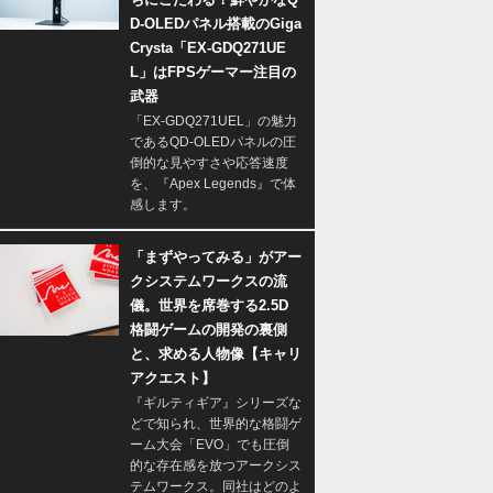
D-OLEDパネル搭載のGiga
Crysta「EX-GDQ271UE
L」はFPSゲーマー注目の
武器
「EX-GDQ271UEL」の魅力
であるQD-OLEDパネルの圧
倒的な見やすさや応答速度
を、『Apex Legends』で体
感します。
「まずやってみる」がアー
クシステムワークスの流
儀。世界を席巻する2.5D
格闘ゲームの開発の裏側
と、求める人物像【キャリ
アクエスト】
『ギルティギア』シリーズな
どで知られ、世界的な格闘ゲ
ーム大会「EVO」でも圧倒
的な存在感を放つアークシス
テムワークス。同社はどのよ