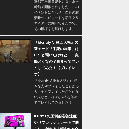
京都立産業貿易センター浜松
町館で開催されました。この
イベントに合わせ、自身の就
活時のエピソードを若手クリ
エイターに聞いてみたので、
その模様をお届けします。
『Identity V 第五人格』の
新モード「手記の加筆」は
PvEと聞いたけれど……実
際どうなの？集まってプレ
イしてみた！【プレイレ
ポ】
『Identity V 第五人格』が好
きな人やプレイしたことある
人、全くプレイしたことがな
い人など、様々な4人を集め
てプレイしてみました！
0.03msの圧倒的応答速度
やリフレッシュレートで勝
ちにこだわる！鮮やかなQ