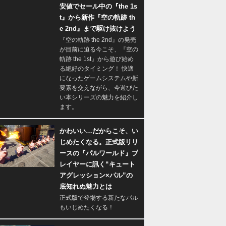
安値でセール中の『the 1s
t』から新作『空の軌跡 th
e 2nd』まで駆け抜けよう
『空の軌跡 the 2nd』の発売
が目前に迫る今こそ、『空の
軌跡 the 1st』から遊び始め
る絶好のタイミング！ 快適
になったゲームシステムや新
要素を交えながら、今遊びた
い本シリーズの魅力を紹介し
ます。
かわいい…だからこそ、い
じめたくなる。正式版リリ
ースの『パルワールド』プ
レイヤーに訊く“キュート
アグレッション×パル”の
底知れぬ魅力とは
正式版で登場する新たなパル
もいじめたくなる！