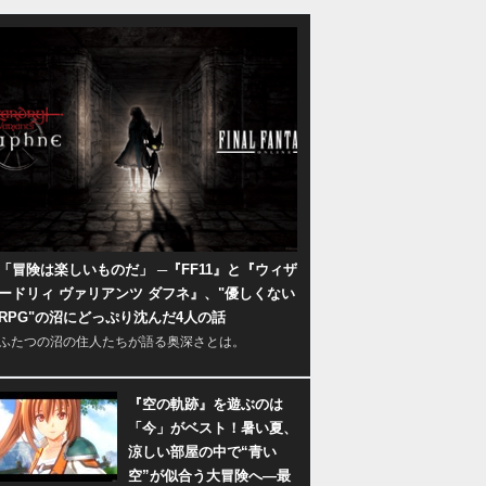
「冒険は楽しいものだ」 ─『FF11』と『ウィザ
ードリィ ヴァリアンツ ダフネ』、"優しくない
RPG"の沼にどっぷり沈んだ4人の話
ふたつの沼の住人たちが語る奥深さとは。
『空の軌跡』を遊ぶのは
「今」がベスト！暑い夏、
涼しい部屋の中で“青い
空”が似合う大冒険へ―最