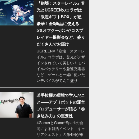
『崩壊：スターレイル』爻
光とUGREENのコラボは
「限定ギフトBOX」が超
豪華！全6商品に使える
5％オフクーポンやコスプ
レイヤー撮影会など、盛り
だくさんでお届け
UGREEN×『崩壊：スターレ
イル』コラボは、爻光がデザ
インされていて美しい！モバ
イルバッテリーや急速充電器
など、ゲームと一緒に使いた
いデバイスがてんこ盛り
若手抜擢の環境で学んだこ
と――アプリボットの運営
プロデューサーが語る「巻
き込み力」の重要性
4GamerとGame*Sparkの合
同による就活イベント「キャ
リアクエスト」の第4回が東