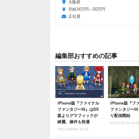
大阪府
月給24万円～50万円
正社員
編集部おすすめの記事
iPhone版『ファイナル
iPhone版『
ファンタジーIII』はDS
ファンタジーII
版よりグラフィックが
り配信開始
綺麗、操作も快適
2011.3.24 Thu 14:4
2011.3.28 Mon 16:30