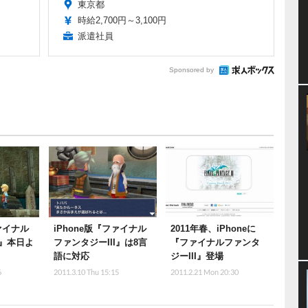
東京都
時給2,700円～3,100円
派遣社員
Sponsored by
ファイナル
iPhone版『ファイナル
2011年春、iPhoneに
I』本日よ
ファンタジーIII』は8言
『ファイナルファンタ
語に対応
ジーIII』登場
6
2011.3.10 Thu 15:15
2011.2.21 Mon 20:30